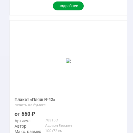
подробнее
Плакат «Пляж №42»
печать на бумаге
660
78315C
Артикул
Адрион Люсьен
Автор
100x72 см
Макс. размер