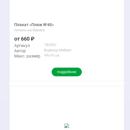
Плакат «Пляж №40»
печать на бумаге
660
78299C
Артикул
Вудворд Мэйбел
Автор
99x74 см
Макс. размер
подробнее