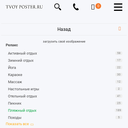
0
Назад
загрузить своё изображение
Релакс
Активный отдых
58
Зимний отдых
17
Йога
22
Караоке
30
Массаж
12
Настольные игры
2
Отельный отдых
41
Пикник
25
Пляжный отдых
189
Походы
5
Путешествия
54