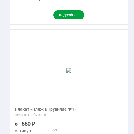
подробнее
Плакат «Пляж в Трувилле №1»
печать на бумаге
660
62372C
Артикул