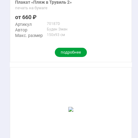
Плакат «Пляж в Трувиль 2»
печать на бумаге
660
70187D
Артикул
Буден Эжен
Автор
150x93 см
Макс. размер
подробнее