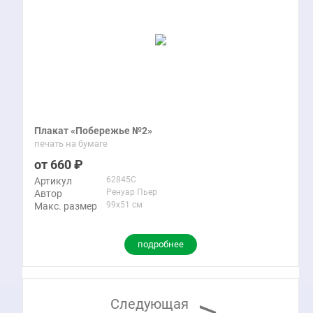
Плакат «Побережье №2»
печать на бумаге
660
62845C
Артикул
Ренуар Пьер
Автор
99x51 см
Макс. размер
подробнее
>
Следующая