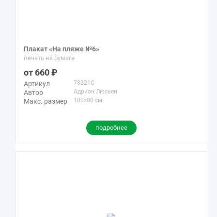
Плакат «На пляже №6»
печать на бумаге
660
78321C
Артикул
Адрион Люсьен
Автор
100x80 см
Макс. размер
подробнее