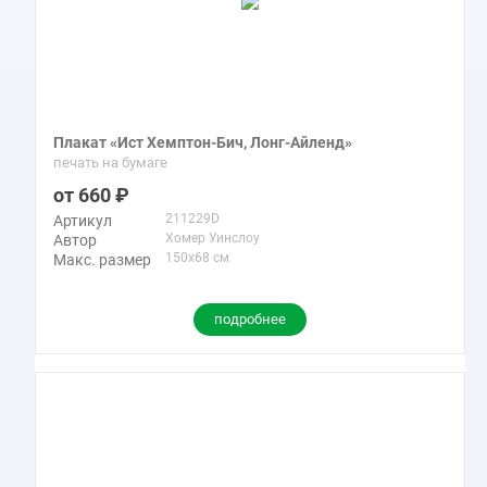
Плакат «Ист Хемптон-Бич, Лонг-Айленд»
печать на бумаге
660
211229D
Артикул
Хомер Уинслоу
Автор
150x68 см
Макс. размер
подробнее