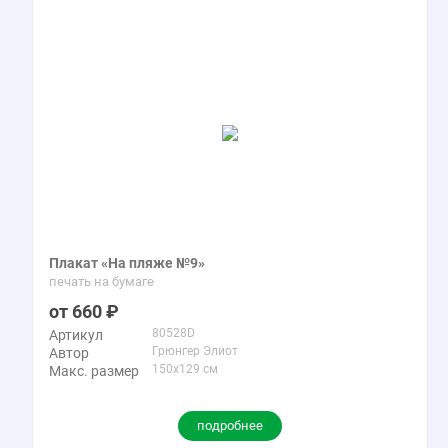
Плакат «На пляже №9»
печать на бумаге
660
80528D
Артикул
Грюнгер Элиот
Автор
150x129 см
Макс. размер
подробнее