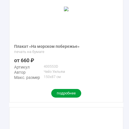
Плакат «На морском побережье»
печать на бумаге
660
400553D
Артикул
Чейз Уильям
Автор
150x87 см
Макс. размер
подробнее