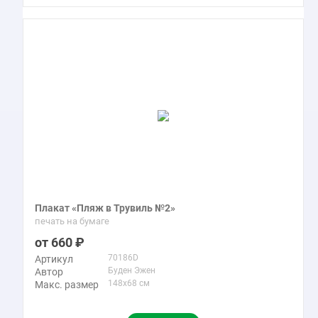
Плакат «Пляж в Трувиль №2»
печать на бумаге
660
70186D
Артикул
Буден Эжен
Автор
148x68 см
Макс. размер