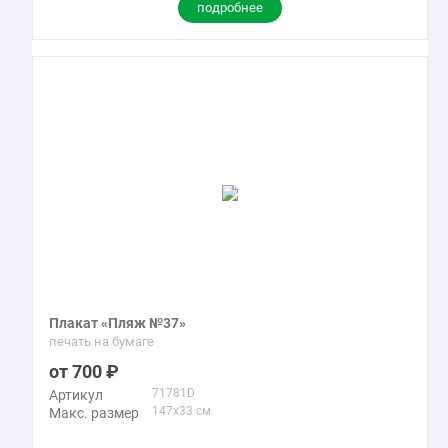
подробнее
Плакат «Пляж №37»
печать на бумаге
700
71781D
Артикул
147x33 см
Макс. размер