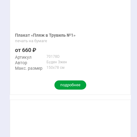
Плакат «Пляж в Трувиль №1»
печать на бумаге
660
70178D
Артикул
Буден Эжен
Автор
150x78 см
Макс. размер
подробнее