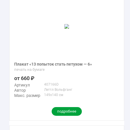
Плакат «13 попыток стать петухом — 6»
печать на бумаге
660
407166D
Артикул
Леттл Вольфганг
Автор
149x140 см
Макс. размер
подробнее