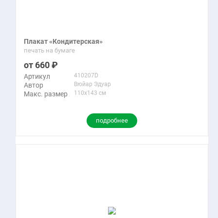
Плакат «Кондитерская»
печать на бумаге
660
410207D
Артикул
Вюйар Эдуар
Автор
110x143 см
Макс. размер
подробнее