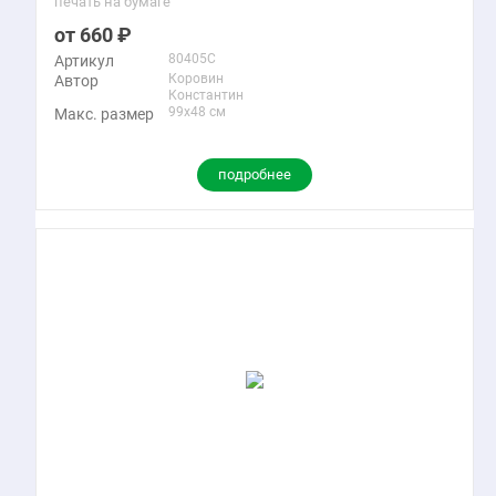
печать на бумаге
660
80405C
Артикул
Коровин
Автор
Константин
99x48 см
Макс. размер
подробнее