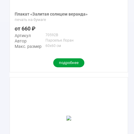
Плакат «Залитая солнцем веранда»
печать на бумаге
660
70592B
Артикул
Парселье Лоран
Автор
60x60 см
Макс. размер
подробнее