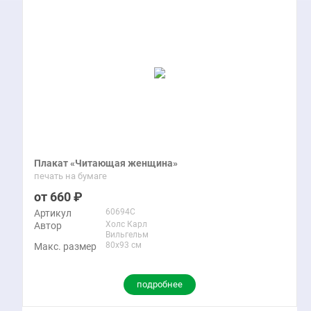
Плакат «Читающая женщина»
печать на бумаге
660
60694C
Артикул
Холс Карл
Автор
Вильгельм
80x93 см
Макс. размер
подробнее