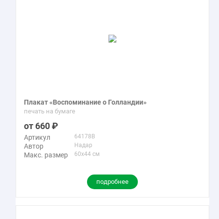
Плакат «Воспоминание о Голландии»
печать на бумаге
660
64178B
Артикул
Надар
Автор
60x44 см
Макс. размер
подробнее