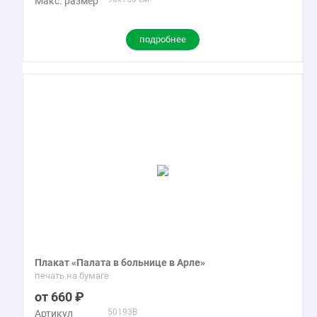
Макс. размер
подробнее
Плакат «Палата в больнице в Арле»
печать на бумаге
660
50193B
Артикул