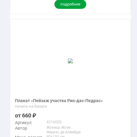
подробнее
Плакат «Пейзаж участка Рио-дас-Педрас»
печать на бумаге
660
421602D
Артикул
Жуниор Жозе
Автор
Феррас де Алмейда
90x150 см