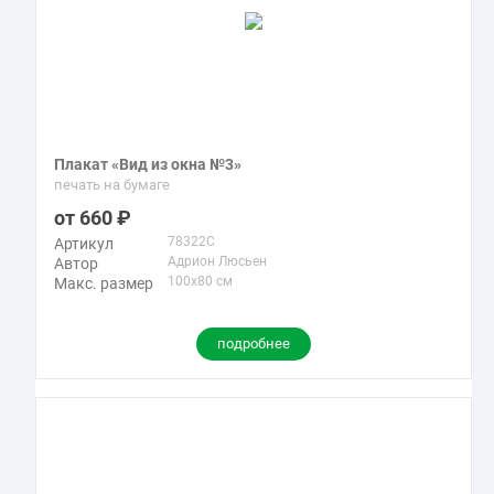
Плакат «Вид из окна №3»
печать на бумаге
660
78322C
Артикул
Адрион Люсьен
Автор
100x80 см
Макс. размер
подробнее