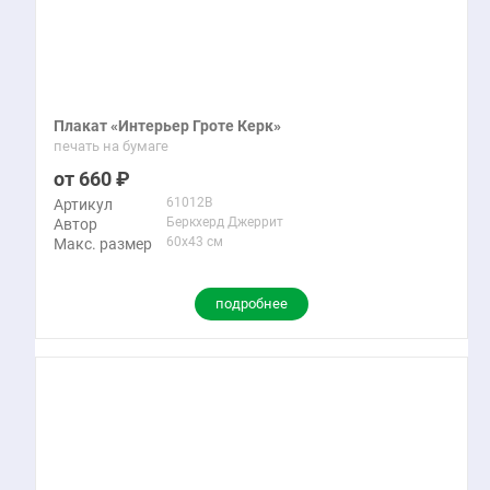
Плакат «Интерьер Гроте Керк»
печать на бумаге
660
61012B
Артикул
Беркхерд Джеррит
Автор
60x43 см
Макс. размер
подробнее