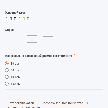
Остальные жанры
859
Пейзаж
7K
Основной цвет:
Портрет
2K
Религиозный
1K
Сюжетный
280
Форма
Максимально возможный размер изготовления
30 см
60 см
100 см
150 см
Каталог плакатов
Изобразительное искусство
Жанры
Интерьер