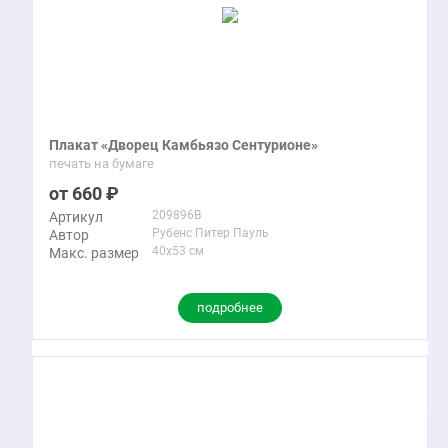
Плакат «Дворец Камбьязо Сентурионе»
печать на бумаге
660
209896B
Артикул
Рубенс Питер Пауль
Автор
40x53 см
Макс. размер
подробнее