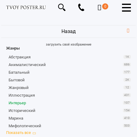
0
Назад
загрузить своё изображение
Жанры
Абстракция
1K
Анималистический
686
Батальный
177
Бытовой
2K
Жанровый
12
Иллюстрация
431
Интерьер
107
Исторический
154
Марина
410
Мифологический
503
Натюрморт
1K