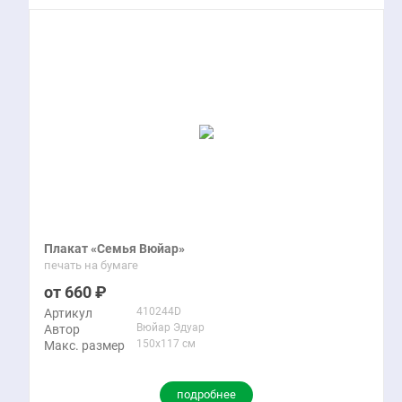
Плакат «Семья Вюйар»
печать на бумаге
660
410244D
Артикул
Вюйар Эдуар
Автор
150x117 см
Макс. размер
подробнее