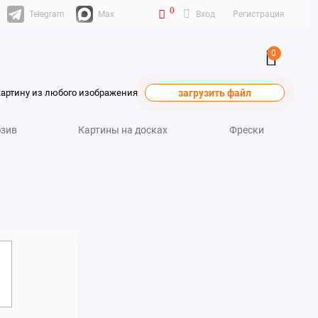
0
Telegram
Max
Вход
Регистрация
0
картину из любого изображения
загрузить файл
зив
Картины на досках
Фрески