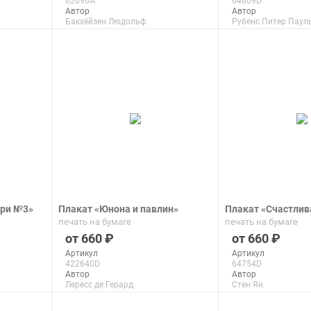
62096A
64609D
Автор
Автор
Бакхёйзен Людольф
Рубенс Питер Паул
Макс. размер
Макс. размер
30x23 см
110x140 см
подробнее
подроб
ери №3»
Плакат «Юнона и павлин»
Плакат «Счастлив
печать на бумаге
печать на бумаге
660
660
Артикул
Артикул
422640D
64754D
Автор
Автор
Лересс де Герард
Стен Ян
Макс. размер
Макс. размер
150x105 см
150x117 см