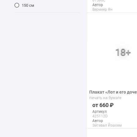
61596C
Автор
150 см
Вермеер Ян
Макс. размер
70x100 см
подробнее
Плакат «Лот и его доч
печать на бумаге
660
Артикул
425112D
Автор
Эйтевал Йоахим
Макс. размер
150x117 см