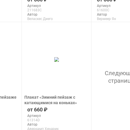
Артикул
Артикул
211683C
61600C
Автор
Автор
Веласкес Диего
Вермеер Ян
Макс. размер
Макс. размер
80x96 см
100x82 см
подробнее
подроб
Следую
страни
 пейзаже
Плакат «Зимний пейзаж с
катающимися на коньках»
печать на бумаге
660
Артикул
61314D
Автор
Аверкамп Хендрик