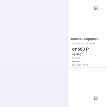
Плакат «Нарцисс»
печать на бумаге
660
Артикул
62225C
Автор
Караваджо
Микеланджело
Макс. размер
80x97 см
подробнее