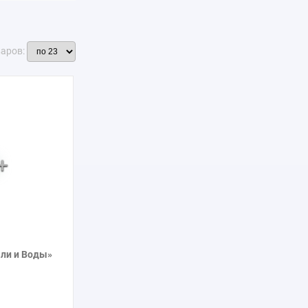
варов:
ли и Воды»