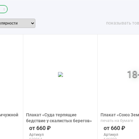
показывать то
емчужной
Плакат «Суда терпящие
Плакат «Союз Зем
бедствие у скалистых берегов»
печать на бумаге
печать на бумаге
660
660
Артикул
Артикул