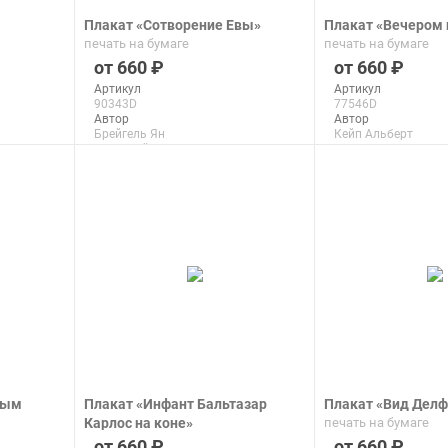
Плакат «Сотворение Евы»
Плакат «Вечером 
печать на бумаге
печать на бумаге
660
660
Артикул
Артикул
90343D
77546D
Автор
Автор
Брейгель Ян
Кейп Альберт
Младший
Макс. размер
Макс. размер
150x111 см
150x92 см
подроб
подробнее
ным
Плакат «Инфант Бальтазар
Плакат «Вид Делф
Карлос на коне»
печать на бумаге
печать на бумаге
660
660