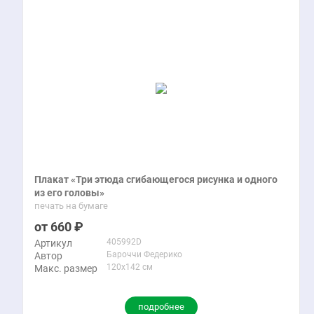
Плакат «Три этюда сгибающегося рисунка и одного
из его головы»
печать на бумаге
660
405992D
Артикул
Бароччи Федерико
Автор
120x142 см
Макс. размер
подробнее