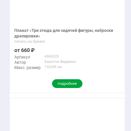
Плакат «Три этюда для сидячей фигуры, наброски
драпировки»
печать на бумаге
660
406002D
Артикул
Бароччи Федерико
Автор
150x99 см
Макс. размер
подробнее