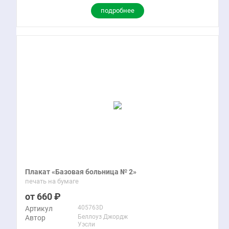
подробнее
Плакат «Базовая больница № 2»
печать на бумаге
660
405763D
Артикул
Беллоуз Джордж
Автор
Уэсли