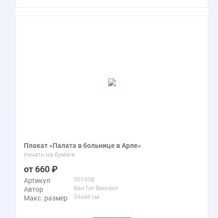
Плакат «Палата в больнице в Арле»
печать на бумаге
660
50193B
Артикул
Ван Гог Винсент
Автор
59x46 см
Макс. размер