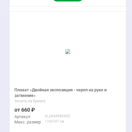
Плакат «Двойная экспозиция - череп на руке и
затмение»
печать на бумаге
660
st_684898045D
Артикул
110x147 см
Макс. размер