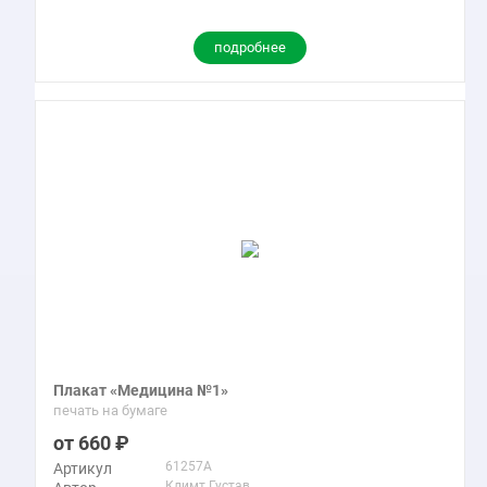
подробнее
Плакат «Медицина №1»
печать на бумаге
660
61257A
Артикул
Климт Густав