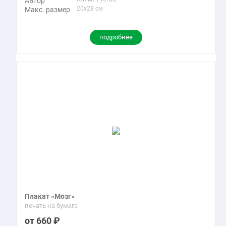
Автор
20x28 см
Макс. размер
подробнее
Плакат «Мозг»
печать на бумаге
660