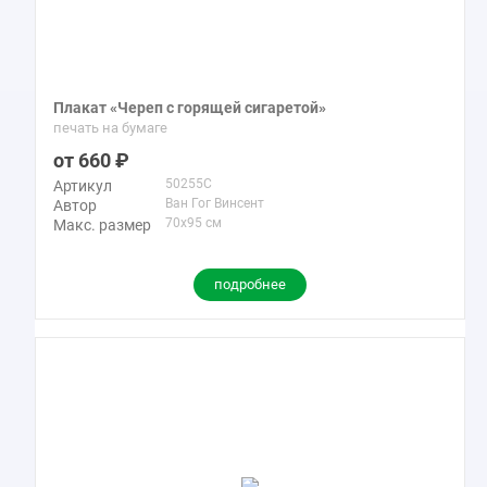
Плакат «Череп с горящей сигаретой»
печать на бумаге
660
50255C
Артикул
Ван Гог Винсент
Автор
70x95 см
Макс. размер
подробнее