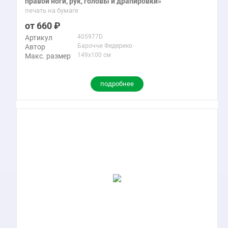
правой ноги, рук, головы и драпировки»
печать на бумаге
660
405977D
Артикул
Бароччи Федерико
Автор
149x100 см
Макс. размер
подробнее