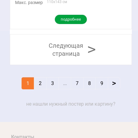
110x143 см
Макс. размер
подробнее
>
Следующая
страница
>
1
2
3
...
7
8
9
не нашли нужный постер или картину?
Контакты