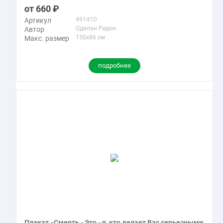
660
49141D
Артикул
Одилон Редон
Автор
150x86 см
Макс. размер
подробнее
Плакат «Смерть - Это - я, кто делает Вас серьезными