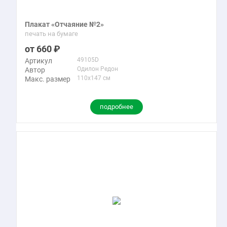
Плакат «Отчаяние №2»
печать на бумаге
660
49105D
Артикул
Одилон Редон
Автор
110x147 см
Макс. размер
подробнее