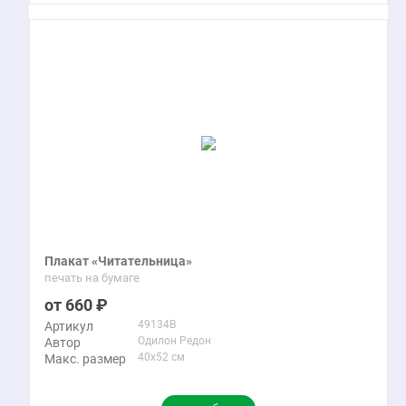
Плакат «Читательница»
печать на бумаге
660
49134B
Артикул
Одилон Редон
Автор
40x52 см
Макс. размер