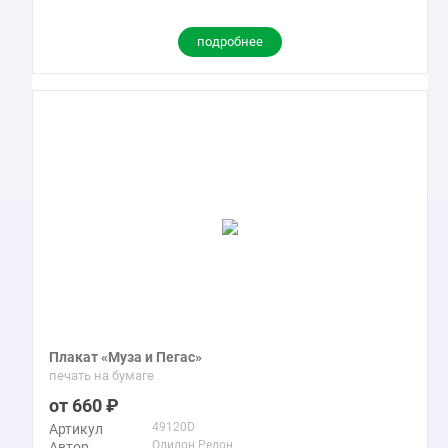
подробнее
Плакат «Муза и Пегас»
печать на бумаге
660
49120D
Артикул
Одилон Редон
Автор