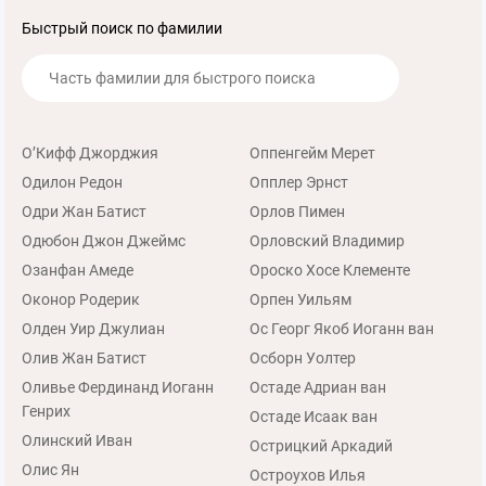
Быстрый поиск по фамилии
О’Кифф Джорджия
Оппенгейм Мерет
Одилон Редон
Опплер Эрнст
Одри Жан Батист
Орлов Пимен
Одюбон Джон Джеймс
Орловский Владимир
Озанфан Амеде
Ороско Хосе Клементе
Оконор Родерик
Орпен Уильям
Олден Уир Джулиан
Ос Георг Якоб Иоганн ван
Олив Жан Батист
Осборн Уолтер
Оливье Фердинанд Иоганн
Остаде Адриан ван
Генрих
Остаде Исаак ван
Олинский Иван
Острицкий Аркадий
Олис Ян
Остроухов Илья