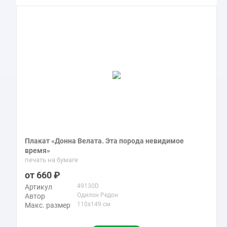
Плакат «Донна Велата. Эта порода невидимое
время»
печать на бумаге
660
49130D
Артикул
Одилон Редон
Автор
110x149 см
Макс. размер