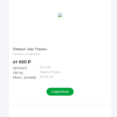
Плакат «Der Traum»
печать на бумаге
660
49124B
Артикул
Одилон Редон
Автор
40x52 см
Макс. размер
подробнее