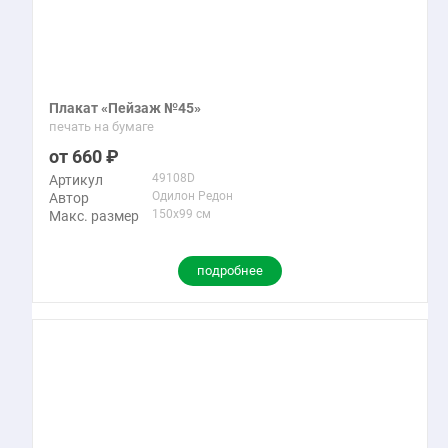
Плакат «Пейзаж №45»
печать на бумаге
660
49108D
Артикул
Одилон Редон
Автор
150x99 см
Макс. размер
подробнее