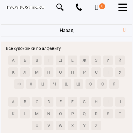
0
Назад
Все художники по алфавиту
А
Б
В
Г
Д
Е
Ж
З
И
Й
К
Л
М
Н
О
П
Р
С
Т
У
Ф
Х
Ц
Ч
Ш
Щ
Э
Ю
Я
A
B
C
D
E
F
G
H
I
J
K
L
M
N
O
P
Q
R
S
T
U
V
W
X
Y
Z