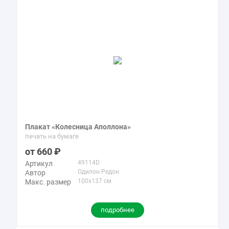
Плакат «Колесница Аполлона»
печать на бумаге
660
49114D
Артикул
Одилон Редон
Автор
100x137 см
Макс. размер
подробнее