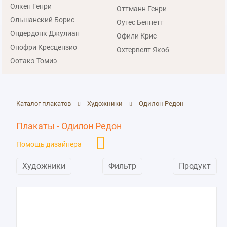
Олкен Генри
Оттманн Генри
Ольшанский Борис
Оутес Беннетт
Ондердонк Джулиан
Офили Крис
Онофри Кресцензио
Охтервелт Якоб
Оотакэ Томиэ
Каталог плакатов
Художники
Одилон Редон
Плакаты - Одилон Редон
Помощь дизайнера
Художники
Фильтр
Продукт