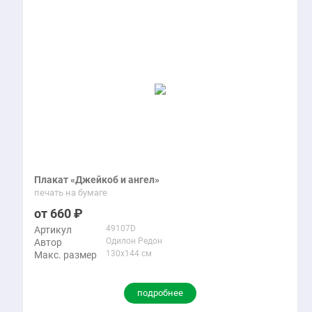
Плакат «Джейкоб и ангел»
печать на бумаге
660
49107D
Артикул
Одилон Редон
Автор
130x144 см
Макс. размер
подробнее