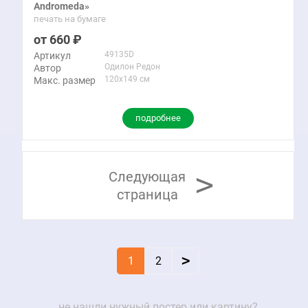
Andromeda»
печать на бумаге
660
49135D
Артикул
Одилон Редон
Автор
120x149 см
Макс. размер
подробнее
>
Следующая
страница
>
1
2
не нашли нужный постер или картину?