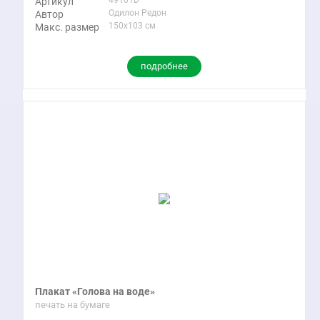
49101D
Артикул
Одилон Редон
Автор
150x103 см
Макс. размер
подробнее
Плакат «Голова на воде»
печать на бумаге