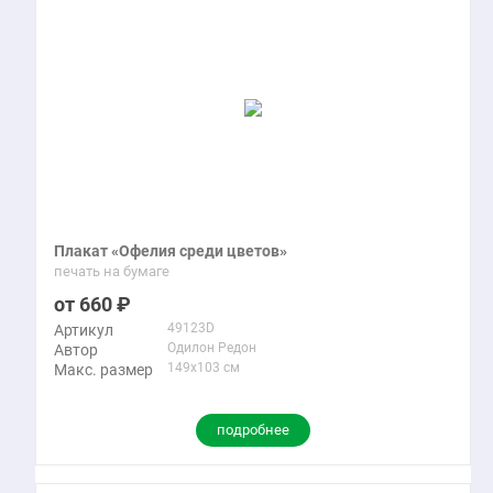
Плакат «Офелия среди цветов»
печать на бумаге
660
49123D
Артикул
Одилон Редон
Автор
149x103 см
Макс. размер
подробнее