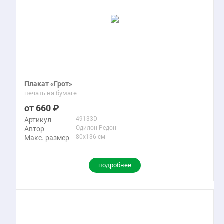
Плакат «Грот»
печать на бумаге
660
49133D
Артикул
Одилон Редон
Автор
80x136 см
Макс. размер
подробнее