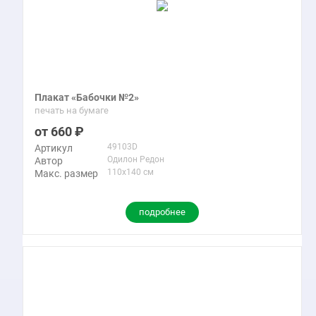
Плакат «Бабочки №2»
печать на бумаге
660
49103D
Артикул
Одилон Редон
Автор
110x140 см
Макс. размер
подробнее