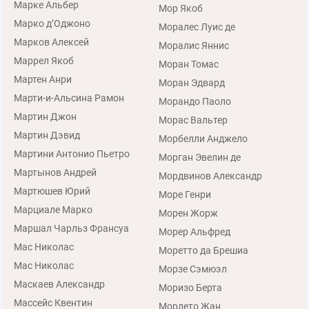
Марке Альбер
Мор Якоб
Марко д’Оджоно
Моралес Луис де
Марков Алексей
Моралис Яннис
Маррел Якоб
Моран Томас
Мартен Анри
Моран Эдвард
Марти-и-Альсина Рамон
Морандо Паоло
Мартин Джон
Морас Вальтер
Мартин Дэвид
Морбелли Анджело
Мартини Антонио Пьетро
Морган Эвелин де
Мартынов Андрей
Мордвинов Александр
Мартюшев Юрий
Море Генри
Марциале Марко
Морен Жорж
Маршал Чарльз Франсуа
Морер Альфред
Мас Николас
Моретто да Брешиа
Мас Николас
Морзе Сэмюэл
Маскаев Александр
Моризо Берта
Массейс Квентин
Морлето Жан