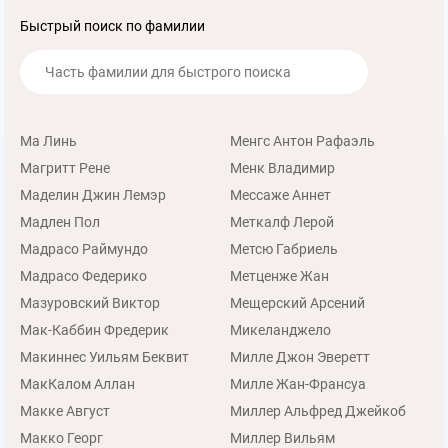
Быстрый поиск по фамилии
Ма Линь
Менгс Антон Рафаэль
Магритт Рене
Менк Владимир
Маделин Джин Лемэр
Мессаже Аннет
Мадлен Пол
Меткалф Лерой
Мадрасо Раймундо
Метсю Габриель
Мадрасо Федерико
Метценже Жан
Мазуровский Виктор
Мещерский Арсений
Мак-Каббин Фредерик
Микеланджело
Макиннес Уильям Беквит
Милле Джон Эверетт
МакКалом Аллан
Милле Жан-Франсуа
Макке Август
Миллер Альфред Джейкоб
Макко Георг
Миллер Вильям