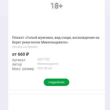
Плакат «Голый мужчина, вид сзади, восхождение на
берег реки после Микеланджело»
печать на бумаге
660
400170D
Артикул
Микеланджело
Автор
90x138 см
Макс. размер
подробнее