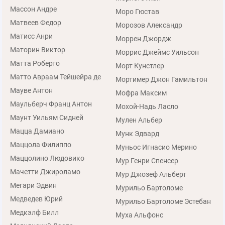
Массон Андре
Моро Гюстав
Матвеев Федор
Морозов Александр
Матисс Анри
Моррен Джордж
Маторин Виктор
Моррис Джеймс Уильсон
Матта Роберто
Морт Кунстлер
Матто Авраам Тейшейра де
Мортимер Джон Гамильтон
Мауве Антон
Мофра Максим
Маульберч Франц Антон
Мохой-Надь Ласло
Маунт Уильям Сидней
Мулен Альбер
Мацца Дамиано
Мунк Эдвард
Маццола Филиппо
Муньос Игнасио Мерино
Маццолино Людовико
Мур Генри Спенсер
Мачетти Джироламо
Мур Джозеф Альберт
Мегари Эдвин
Мурильо Бартоломе
Медведев Юрий
Мурильо Бартоломе Эстебан
Медкэлф Билл
Муха Альфонс