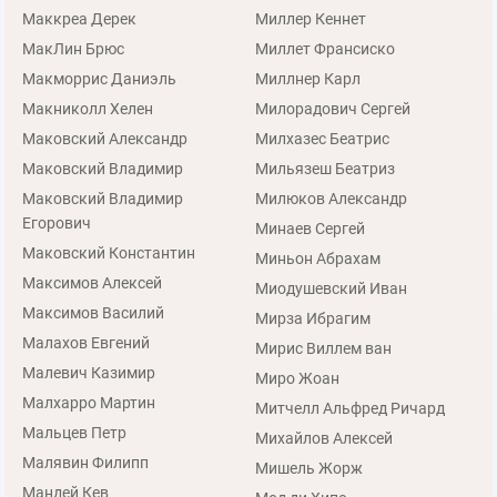
Маккреа Дерек
Миллер Кеннет
МакЛин Брюс
Миллет Франсиско
Макморрис Даниэль
Миллнер Карл
Макниколл Хелен
Милорадович Сергей
Маковский Александр
Милхазес Беатрис
Маковский Владимир
Мильязеш Беатриз
Маковский Владимир
Милюков Александр
Егорович
Минаев Сергей
Маковский Константин
Миньон Абрахам
Максимов Алексей
Миодушевский Иван
Максимов Василий
Мирза Ибрагим
Малахов Евгений
Мирис Виллем ван
Малевич Казимир
Миро Жоан
Малхарро Мартин
Митчелл Альфред Ричард
Мальцев Петр
Михайлов Алексей
Малявин Филипп
Мишель Жорж
Мандей Кев