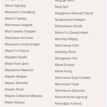
Мод ди Хипс
Мане Эдуард
Мод Эрл
Маннингс Альфред
Модерзон-Беккер Паула
Манте Герард
Модильяни Амедео
Мантенья Андреа
Моисеенко Евсей
Мантовани Луиджи
Мокетто Джироламо
Манчини Антонио
Моллер Фёдор
Маньяско Алессандро
Молчанов Олег
Маратта Карло
Момпер Йоос
Марден Брайс
Мондриан Пит
Маре Ханс фон
Моне Бланш
Мариески Микеле
Моне Клод
Марио Мафаи
Монтанья Бартоломео
Марис Виллем
Монтезин Пьер
Марис Якоб
Монтекью Дженни
Мария Сибилла Мериан
Монтичелли Адольф
Марк Франц
Монуфра Алонсо