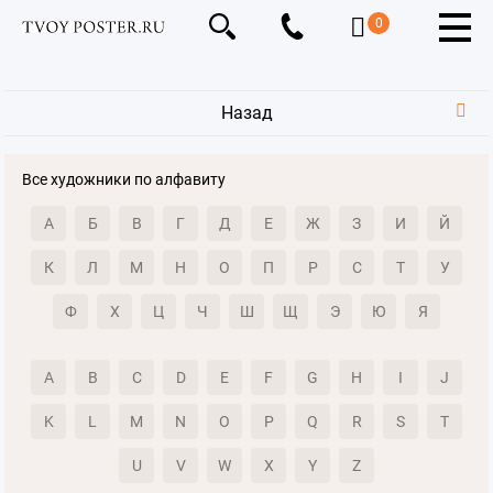
0
Назад
Все художники по алфавиту
А
Б
В
Г
Д
Е
Ж
З
И
Й
К
Л
М
Н
О
П
Р
С
Т
У
Ф
Х
Ц
Ч
Ш
Щ
Э
Ю
Я
A
B
C
D
E
F
G
H
I
J
K
L
M
N
O
P
Q
R
S
T
U
V
W
X
Y
Z