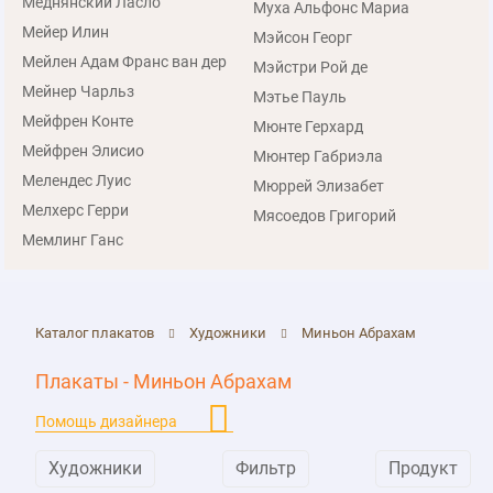
Меднянский Ласло
Муха Альфонс Мариа
Мейер Илин
Мэйсон Георг
Мейлен Адам Франс ван дер
Мэйстри Рой де
Мейнер Чарльз
Мэтье Пауль
Мейфрен Конте
Мюнте Герхард
Мейфрен Элисио
Мюнтер Габриэла
Мелендес Луис
Мюррей Элизабет
Мелхерс Герри
Мясоедов Григорий
Мемлинг Ганс
Каталог плакатов
Художники
Миньон Абрахам
Плакаты - Миньон Абрахам
Помощь дизайнера
Художники
Фильтр
Продукт