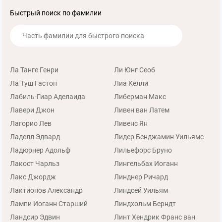
Быстрый поиск по фамилии
Ла Танге Генри
Ли Юнг Сеоб
Ла Туш Гастон
Лиа Келли
Лабиль-Гиар Аделаида
Либерман Макс
Лавери Джон
Ливен ван Латем
Лагорио Лев
Ливенс Ян
Ладелл Эдвард
Лидер Бенджамин Уильямс
Ладюрнер Адольф
Лильефорс Бруно
Лакост Чарльз
Лингельбах Иоганн
Лакс Джордж
Линднер Ричард
Лактионов Александр
Линдсей Уильям
Лампи Иоганн Старший
Линдхольм Берндт
Ландсир Эдвин
Линт Хендрик Франс ван