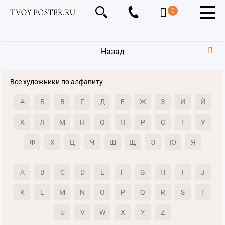
0
Назад
Все художники по алфавиту
А
Б
В
Г
Д
Е
Ж
З
И
Й
К
Л
М
Н
О
П
Р
С
Т
У
Ф
Х
Ц
Ч
Ш
Щ
Э
Ю
Я
A
B
C
D
E
F
G
H
I
J
K
L
M
N
O
P
Q
R
S
T
U
V
W
X
Y
Z