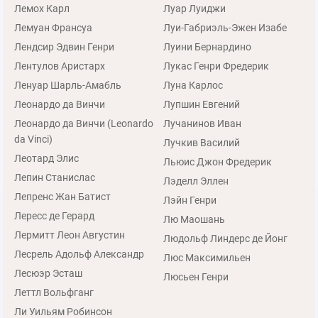
Лемох Карл
Луар Луиджи
Лемуан Франсуа
Луи-Габриэль-Эжен Изабе
Лендсир Эдвин Генри
Луини Бернардино
Лентулов Аристарх
Лукас Генри Фредерик
Ленуар Шарль-Амабль
Луна Карлос
Леонардо да Винчи
Лупшин Евгений
Леонардо да Винчи (Leonardo
Лучанинов Иван
da Vinci)
Лучкив Василий
Леотард Элис
Льюис Джон Фредерик
Лепин Станислас
Лэделл Эллен
Лепренс Жан Батист
Лэйн Генри
Лересс де Герард
Лю Маошань
Лермитт Леон Августин
Людольф Линдерс де Йонг
Лесрель Адольф Александр
Люс Максимильен
Лесюэр Эсташ
Люсьен Генри
Леттл Вольфганг
Ли Уильям Робинсон