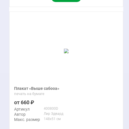
Плакат «Выше сабооа»
печать на бумаге
660
400800D
Артикул
Лир Эдвард
Автор
148x51 см
Макс. размер