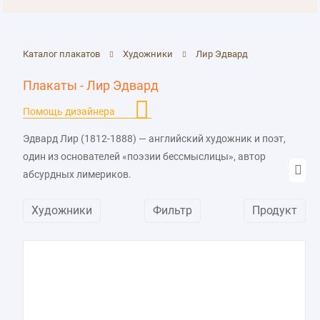
Каталог плакатов
Художники
Лир Эдвард
Плакаты - Лир Эдвард
Помощь дизайнера
Эдвард Лир (1812-1888) — английский художник и поэт,
один из основателей «поэзии бессмыслицы», автор
абсурдных лимериков.
Имел талант от природы и рано начал рисовать,
Художники
Фильтр
Продукт
сотрудничал с книжными издательствами и
самостоятельно писал. Он много путешествовал и среди
его излюбленных тем были как пейзажи, так и
изображения животных, часто экзотических. Автора
любил яркие краски и часто выписывал мелкие детали.