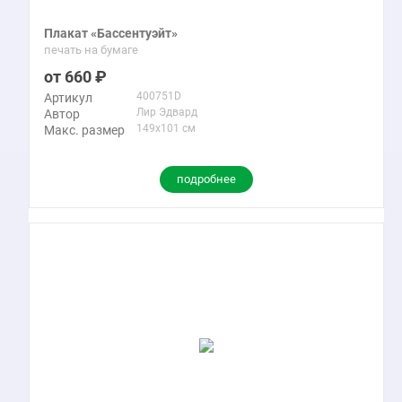
Плакат «Бассентуэйт»
печать на бумаге
660
400751D
Артикул
Лир Эдвард
Автор
149x101 см
Макс. размер
подробнее