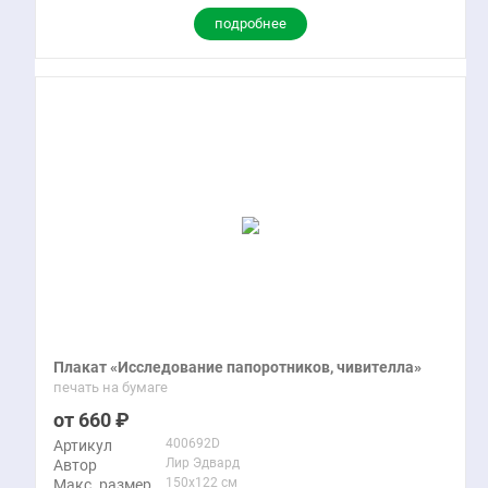
подробнее
Плакат «Исследование папоротников, чивителла»
печать на бумаге
660
400692D
Артикул
Лир Эдвард
Автор
150x122 см
Макс. размер