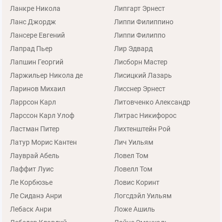
Ланкре Никола
Липгарт Эрнест
Ланс Джордж
Липпи Филиппино
Лансере Евгений
Липпи Филиппо
Лапрад Пьер
Лир Эдвард
Лапшин Георгий
Лисборн Мастер
Ларжильер Никола де
Лисицкий Лазарь
Ларинов Михаил
Лисснер Эрнест
Ларрсон Карл
Литовченко Александр
Ларссон Карл Улоф
Литрас Никифорос
Ластман Питер
Лихтенштейн Рой
Латур Морис Кантен
Лич Уильям
Лауврай Абель
Ловел Том
Лаффит Луис
Ловелл Том
Ле Корбюзье
Ловис Коринт
Ле Сиданэ Анри
Логсдэйл Уильям
Лебаск Анри
Ложе Ашиль