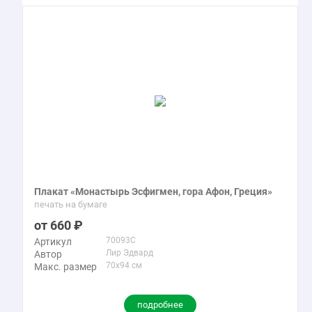
Плакат «Монастырь Эсфигмен, гора Афон, Греция»
печать на бумаге
660
70093C
Артикул
Лир Эдвард
Автор
70x94 см
Макс. размер
подробнее