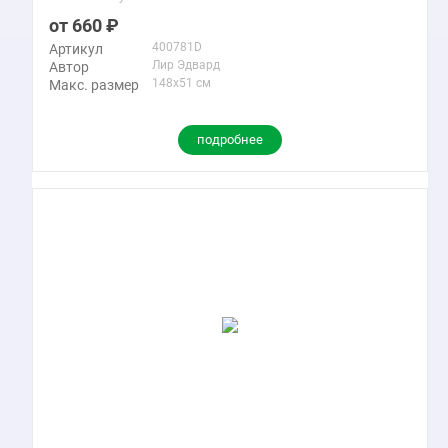
660
400781D
Артикул
Лир Эдвард
Автор
148x51 см
Макс. размер
подробнее