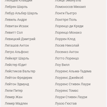
Лебедев Клавдий
Лойце Эмануэль
Лебрен Шарль
Ломоносов Михаил
Лебур Альбер Шарль
Лонги Пьетро
Левиль Андре
Лонгпре Поль
Левитан Исаак
Лоренцо ди Креди
Левитт Сол
Лоренцо Монако
Левицкий Дмитрий
Лоррен Клод
Легашов Антон
Лосев Николай
Легро Альфонс
Лосенко Антон
Лейкерт Шарль
Лотто Лоренцо
Лейстер Юдит
Лоу Вилл
Лейстиков Вальтер
Лоуренс Альма-Тадема
Лейтон Фредерик
Лоуренс Джейкоб
Лейтон Эдмунд
Лоуренс Стивен Лаури
Лели Питер
Лоуренс Томас
Лемер Жан
Лоури Стивен Лаури
Лемер Мадлен
Луазо Гюстав