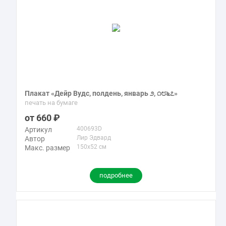
Плакат «Дейр Вудс, полдень, январь ೨, ೧೮೬೭»
печать на бумаге
660
400693D
Артикул
Лир Эдвард
Автор
150x52 см
Макс. размер
подробнее