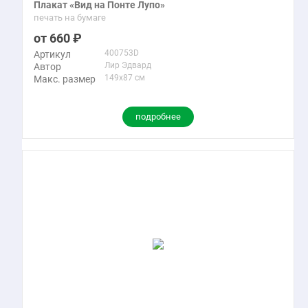
Плакат «Вид на Понте Лупо»
печать на бумаге
660
400753D
Артикул
Лир Эдвард
Автор
149x87 см
Макс. размер
подробнее