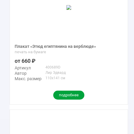
Среди его известных произведений «Нил выше Асуана по
течению», «Фиванская равнина и два колосса», «Римская
Кампанья», «Корфу и Албанские горы» и другие. Вы можете
приобрести репродукции картин художника Лира Эдварда
маслом в интернет-магазине Твой Постер.
Плакат «Этюд египтянина на верблюде»
печать на бумаге
660
400689D
Артикул
Лир Эдвард
Автор
110x141 см
Макс. размер
подробнее