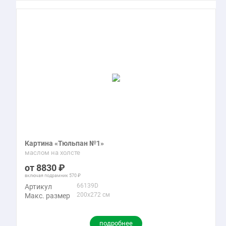
Картина «Тюльпан №1»
маслом на холсте
8830
включая подрамник
570
66139D
Артикул
200x272 см
Макс. размер
подробнее