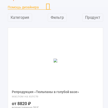
Олеандры
11
Помощь дизайнера
Орхидеи
40
Пионы
44
Категория
Фильтр
Продукт
Подснежники
14
Подсолнухи
73
Райская птица
1
Рододендрон
11
Розы
181
Ромашки
40
Сирень
52
Тюльпаны
64
Физалис
12
Хризантемы
22
Репродукция «Тюльпаны в голубой вазе»
маслом на холсте
8820
включая подрамник
560