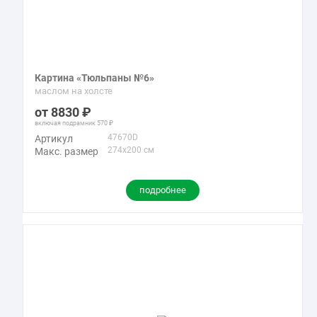
Картина «Тюльпаны №6»
маслом на холсте
8830
включая подрамник
570
47670D
Артикул
274x200 см
Макс. размер
подробнее