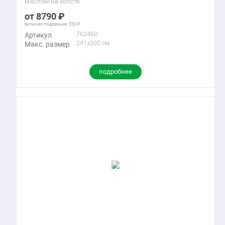
маслом на холсте
8790
включая подрамник
530
76246D
Артикул
241x200 см
Макс. размер
подробнее