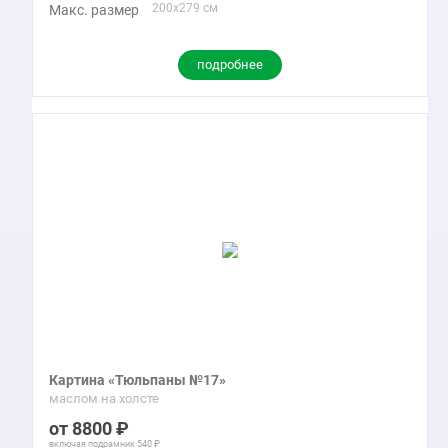
200x279 см
Макс. размер
подробнее
Картина «Тюльпаны №17»
маслом на холсте
8800
включая подрамник
540