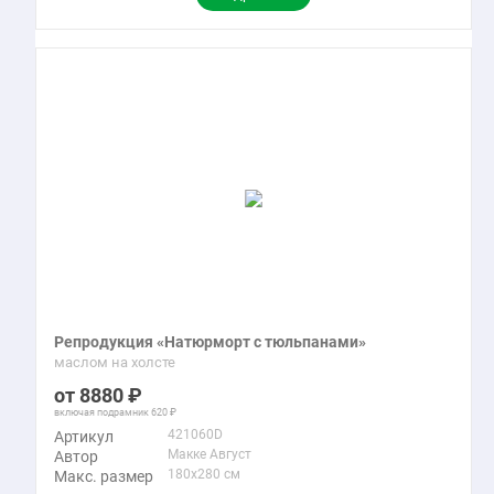
Репродукция «Натюрморт с тюльпанами»
маслом на холсте
8880
включая подрамник
620
421060D
Артикул
Макке Август
Автор
180x280 см
Макс. размер