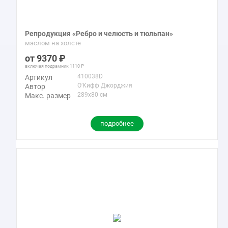
Репродукция «Ребро и челюсть и тюльпан»
маслом на холсте
9370
включая подрамник
1110
410038D
Артикул
О’Кифф Джорджия
Автор
289x80 см
Макс. размер
подробнее