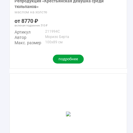
Репродукция «Крестьянская девушка среди
тюльпанов»
маслом на холсте
8770
включая подрамник
510
211994C
Артикул
Моризо Берта
Автор
100x89 см
Макс. размер
подробнее