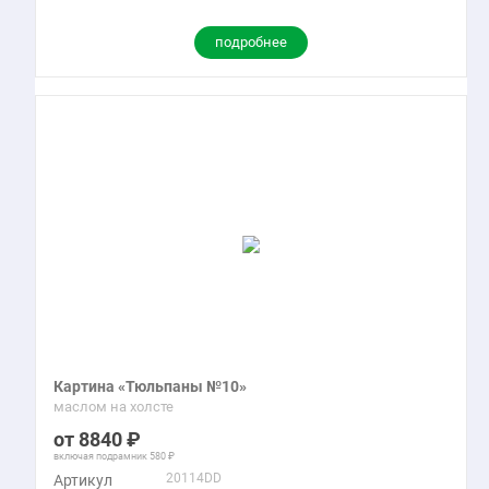
подробнее
Картина «Тюльпаны №10»
маслом на холсте
8840
включая подрамник
580
20114DD
Артикул