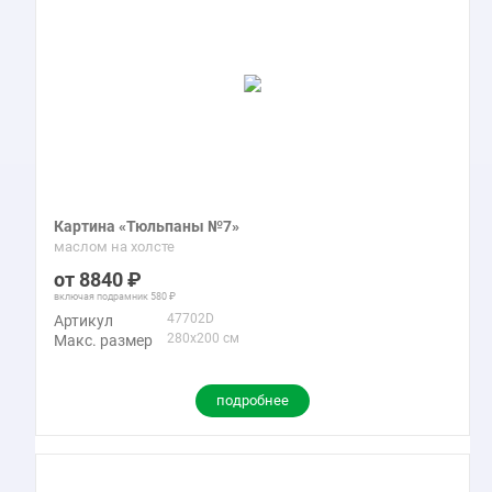
Картина «Тюльпаны №7»
маслом на холсте
8840
включая подрамник
580
47702D
Артикул
280x200 см
Макс. размер
подробнее