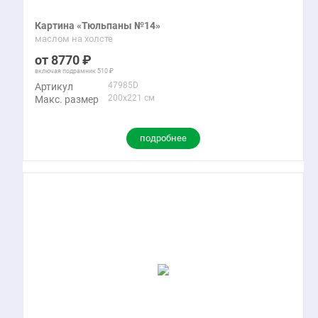
Картина «Тюльпаны №14»
маслом на холсте
8770
включая подрамник
510
47985D
Артикул
200x221 см
Макс. размер
подробнее