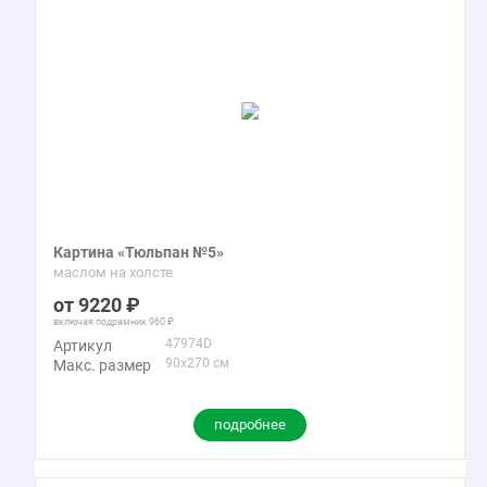
Картина «Тюльпан №5»
маслом на холсте
9220
включая подрамник
960
47974D
Артикул
90x270 см
Макс. размер
подробнее