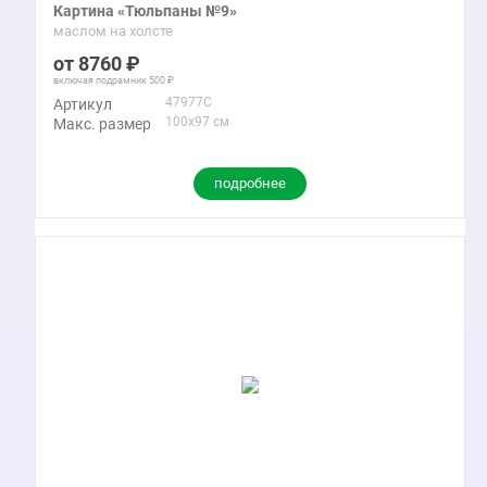
Картина «Тюльпаны №9»
маслом на холсте
8760
включая подрамник
500
47977C
Артикул
100x97 см
Макс. размер
подробнее