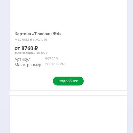
Картина «Тюльпан №4»
маслом на холсте
8760
включая подрамник
500
99702D
Артикул
200x213 см
Макс. размер
подробнее