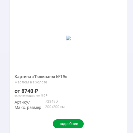
Картина «Тюльпаны №19»
маслом на холсте
8740
включая подрамник
480
72349D
Артикул
200x200 см
Макс. размер
подробнее