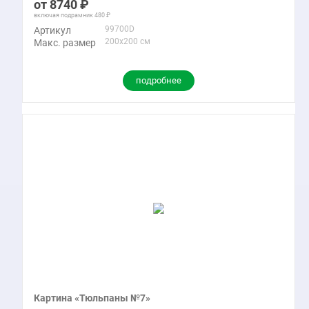
8740
включая подрамник
480
99700D
Артикул
200x200 см
Макс. размер
подробнее
Картина «Тюльпаны №7»