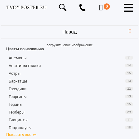
0
Назад
загрузить своё изображение
Цветы по названию
Анемоны
11
Анютины глазки
14
Астры
15
Бархатцы
13
Гвоздики
22
Георгины
15
Герань
15
Герберы
29
Гиацинты
11
Гладиолусы
18
Гортензии
16