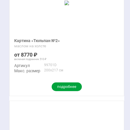
Картина «Тюльпан №2»
маслом на холсте
8770
включая подрамник
510
99701D
Артикул
200x217 см
Макс. размер
подробнее