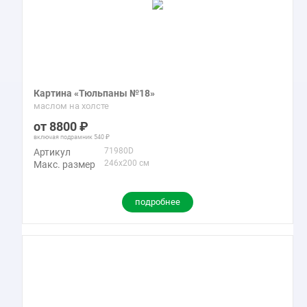
Картина «Тюльпаны №18»
маслом на холсте
8800
включая подрамник
540
71980D
Артикул
246x200 см
Макс. размер
подробнее