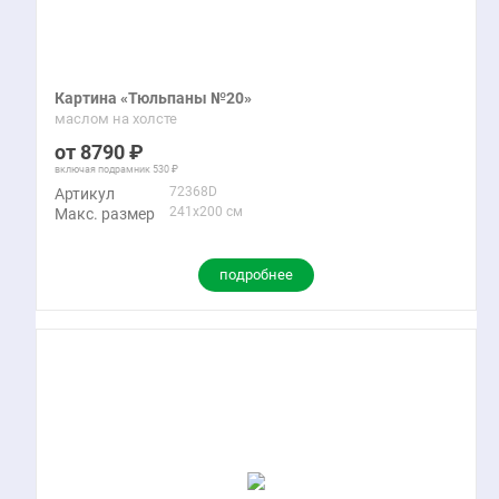
Картина «Тюльпаны №20»
маслом на холсте
8790
включая подрамник
530
72368D
Артикул
241x200 см
Макс. размер
подробнее