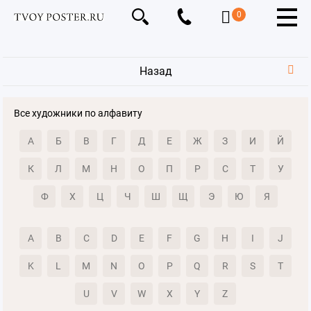
0
Назад
Все художники по алфавиту
А
Б
В
Г
Д
Е
Ж
З
И
Й
К
Л
М
Н
О
П
Р
С
Т
У
Ф
Х
Ц
Ч
Ш
Щ
Э
Ю
Я
A
B
C
D
E
F
G
H
I
J
K
L
M
N
O
P
Q
R
S
T
U
V
W
X
Y
Z