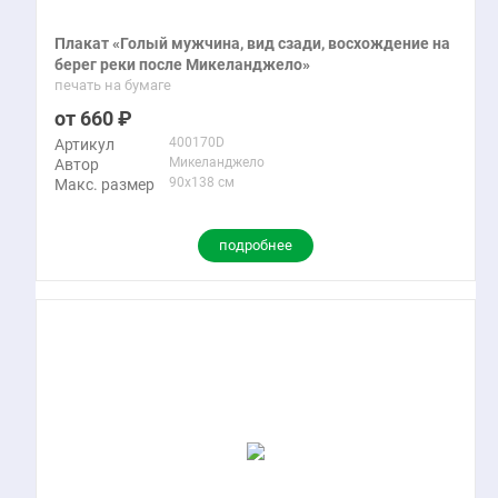
Плакат «Голый мужчина, вид сзади, восхождение на
берег реки после Микеланджело»
печать на бумаге
660
400170D
Артикул
Микеланджело
Автор
90x138 см
Макс. размер
подробнее