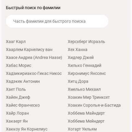
Быстрый поиск по фамилии
Хааг Карл
Херсхберг Исраэль
Хаарлем Карнелису ван
Хех Ханна
Хаасе Андреа (Andrea Haase)
Хидлер Джей
Хабас Морис
Хилько Геннадий
Хадзикириакос-Гикас Никос
Хиронимус Янссенс
Хадэкек Антонин
Хитц Дора
Хает Поль
Хмелько Михаил
Хайен Джеф
Хоакин Мир Тринксет
Хайес Франческо
Хоакин Соролья-и-Бастида
Хайр Лоран
Хоббема Майндерт
Хакаерт Ян
Хоббема Мейндерт
Хаккоу Ян Корнелиус
Хогарт Уильям