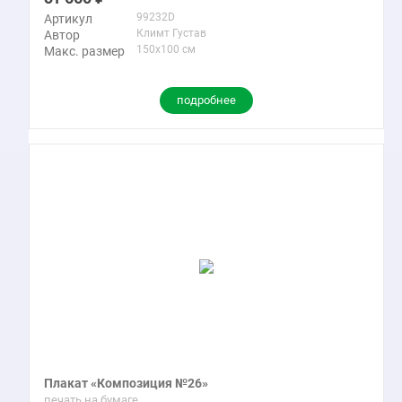
99232D
Артикул
Климт Густав
Автор
150x100 см
Макс. размер
подробнее
Плакат «Композиция №26»
печать на бумаге