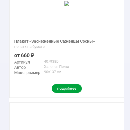
Плакат «Заснеженные Саженцы Сосны»
печать на бумаге
660
407938D
Артикул
Халонен Пекка
Автор
90x137 см
Макс. размер
подробнее