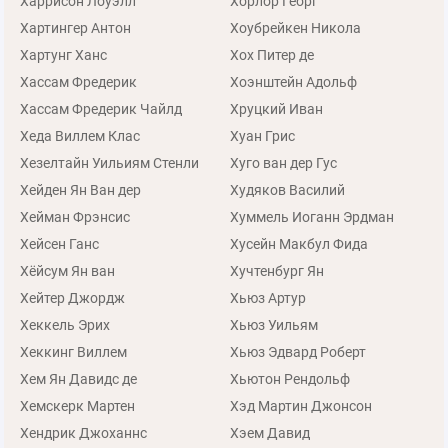
Харрисон Лоуэлл
Хорлор Георг
Хартингер Антон
Хоубрейкен Никола
Хартунг Ханс
Хох Питер де
Хассам Фредерик
Хоэнштейн Адольф
Хассам Фредерик Чайлд
Хруцкий Иван
Хеда Виллем Клас
Хуан Грис
Хезелтайн Уильиям Стенли
Хуго ван дер Гус
Хейден Ян Ван дер
Худяков Василий
Хейман Фрэнсис
Хуммель Иоганн Эрдман
Хейсен Ганс
Хусейн Макбул Фида
Хёйсум Ян ван
Хучтенбург Ян
Хейтер Джордж
Хьюз Артур
Хеккель Эрих
Хьюз Уильям
Хеккинг Виллем
Хьюз Эдвард Роберт
Хем Ян Давидс де
Хьютон Рендольф
Хемскерк Мартен
Хэд Мартин Джонсон
Хендрик Джоханнс
Хэем Давид