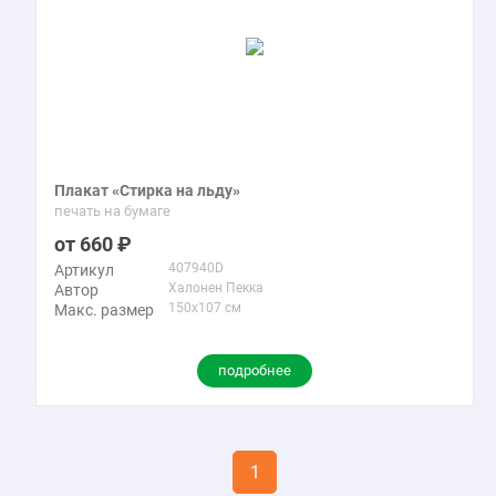
Плакат «Стирка на льду»
печать на бумаге
660
407940D
Артикул
Халонен Пекка
Автор
150x107 см
Макс. размер
подробнее
1