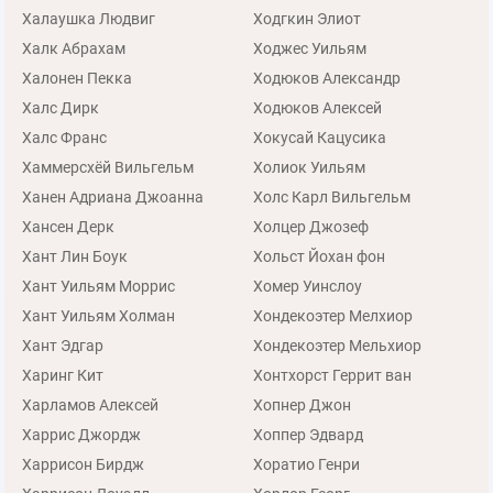
Халаушка Людвиг
Ходгкин Элиот
Халк Абрахам
Ходжес Уильям
Халонен Пекка
Ходюков Александр
Халс Дирк
Ходюков Алексей
Халс Франс
Хокусай Кацусика
Хаммерсхёй Вильгельм
Холиок Уильям
Ханен Адриана Джоанна
Холс Карл Вильгельм
Хансен Дерк
Холцер Джозеф
Хант Лин Боук
Хольст Йохан фон
Хант Уильям Моррис
Хомер Уинслоу
Хант Уильям Холман
Хондекоэтер Мелхиор
Хант Эдгар
Хондекоэтер Мельхиор
Харинг Кит
Хонтхорст Геррит ван
Харламов Алексей
Хопнер Джон
Харрис Джордж
Хоппер Эдвард
Харрисон Бирдж
Хоратио Генри