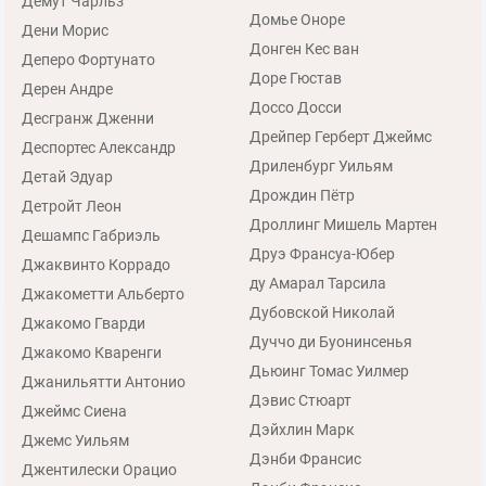
Демут Чарльз
Домье Оноре
Дени Морис
Донген Кес ван
Деперо Фортунато
Доре Гюстав
Дерен Андре
Доссо Досси
Десгранж Дженни
Дрейпер Герберт Джеймс
Деспортес Александр
Дриленбург Уильям
Детай Эдуар
Дрождин Пётр
Детройт Леон
Дроллинг Мишель Мартен
Дешампс Габриэль
Друэ Франсуа-Юбер
Джаквинто Коррадо
ду Амарал Тарсила
Джакометти Альберто
Дубовской Николай
Джакомо Гварди
Дуччо ди Буонинсенья
Джакомо Кваренги
Дьюинг Томас Уилмер
Джанильятти Антонио
Дэвис Стюарт
Джеймс Сиена
Дэйхлин Марк
Джемс Уильям
Дэнби Франсис
Джентилески Орацио