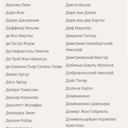
Данчин Леон
Дикси Фрэнк
Даре Жак
Дирк ван Делен
Дарио Джованни
Дирк ван дер Берген
Даффилд Уильям
Диф Марсель
де Вос Мартин
Дициане Гаспар
де Латур Жорж
Дмитриев-Оренбургский
Николай
Де Нефшатэль Николя
Дмитриевский Виктор
Де Трой Жан Франсуа
Добиньи Шарль-Франсуа
де Шаванн Пьер Сесиль Пюви
Добровольский Николай
Девис Артур
Дойг Питер
Дега Эдгар
Дольчи Карло
Дезире Томассин
Доменикино
Деккер Корнелис
Доменикино Цампьери
Деколетт Жозефин
Домерг Жан-Габриэль
Делакруа Эжен
Доммельшуйцен Корнелис
Делоне Робер
Кристиан