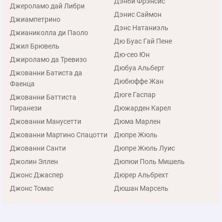
Дэнби Фрэнсис
Джероламо дай Либри
Дэнис Саймон
Джиампетрино
Дэнс Натаниэль
Джианиколла ди Паоло
Дю Буас Гай Пене
Джил Брювель
Дю-сео Юн
Джироламо да Тревизо
Дюбуа Альберт
Джованни Батиста да
Дюбюффе Жан
Фаенца
Дюге Гаспар
Джованни Баттиста
Пиранези
Дюжарден Карел
Джованни Манусетти
Дюма Марлен
Джованни Мартино Спацотти
Дюпре Жюль
Джованни Санти
Дюпре Жюль Луис
Джолин Эллен
Дюпюи Поль Мишель
Джонс Джаспер
Дюрер Альбрехт
Джонс Томас
Дюшан Марсель