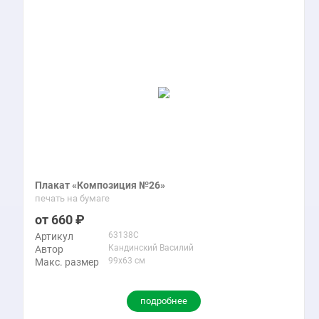
Плакат «Композиция №26»
печать на бумаге
660
63138C
Артикул
Кандинский Василий
Автор
99x63 см
Макс. размер
подробнее