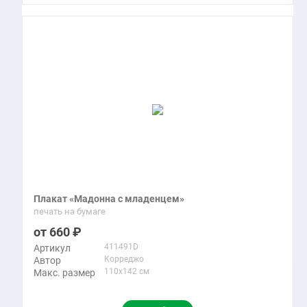
Плакат «Мадонна с младенцем»
печать на бумаге
660
411491D
Артикул
Корреджо
Автор
110x142 см
Макс. размер