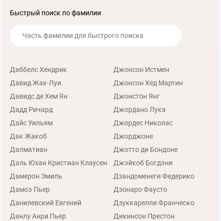
Быстрый поиск по фамилии
Даббелс Хендрик
Джонсон Истмен
Давид Жак-Луи
Джонсон Хед Мартин
Давидс де Хем Ян
Джонстон Янг
Дадд Ричард
Джордано Лука
Дайс Уильям
Джордес Николас
Дак Жакоб
Джорджоне
Далматиан
Джотто ди Бондоне
Даль Юхан Кристиан Клаусен
Джэйкоб Богдэни
Дамерон Эмиль
Дзандоменеги Федерико
Дамоэ Пьер
Дзонаро Фаусто
Данилевский Евгений
Дзуккарелли Франческо
Данлу Анри Пьер
Дикинсон Престон