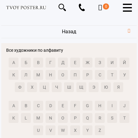
0
Назад
Все художники по алфавиту
А
Б
В
Г
Д
Е
Ж
З
И
Й
К
Л
М
Н
О
П
Р
С
Т
У
Ф
Х
Ц
Ч
Ш
Щ
Э
Ю
Я
A
B
C
D
E
F
G
H
I
J
K
L
M
N
O
P
Q
R
S
T
U
V
W
X
Y
Z