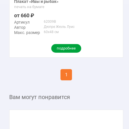
Плакат «Ивы и рыбак»
печать на бумаге
660
62009B
Артикул
Дюпре Жюль Луис
Автор
60x48 см
Макс. размер
подробнее
1
Вам могут понравится