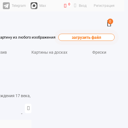
0
Telegram
Max
Вход
Регистрация
0
картину из любого изображения
загрузить файл
зив
Картины на досках
Фрески
ждения 17 века,
отал с папой
аничивает