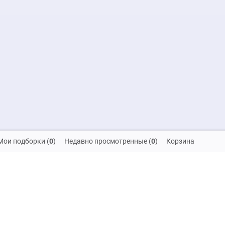
Мои подборки
(
0
)
Недавно просмотренные
(
0
)
Корзина
скидок и распродаж!
на обработку своих персональных данных