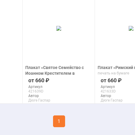
подробнее
подроб
Плакат «Святое Семейство с
Плакат «Римский
Иоанном Крестителем в
печать на бумаге
детстве»
660
660
печать на бумаге
Артикул
Артикул
421639D
421633D
Автор
Автор
Дюге Гаспар
Дюге Гаспар
Макс. размер
Макс. размер
120x150 см
149x99 см
1
подробнее
подроб