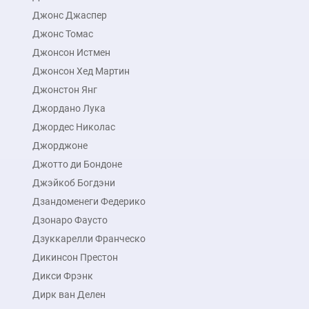
Джонс Джаспер
Джонс Томас
Джонсон Истмен
Джонсон Хед Мартин
Джонстон Янг
Джордано Лука
Джордес Николас
Джорджоне
Джотто ди Бондоне
Джэйкоб Богдэни
Дзандоменеги Федерико
Дзонаро Фаусто
Дзуккарелли Франческо
Дикинсон Престон
Дикси Фрэнк
Дирк ван Делен