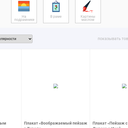
льянскими пейзажами, на фоне которых иногда разворачиваются б
 работает с различными материалами: гуашью, маслом, темперой,
тают холсты Дюге с Пуссеном, однако первый художник создает пр
На
В раме
Картины
подрамнике
маслом
ее подверженной влиянию погоды или времени года.
дений мастера «Пейзаж с молнией», «Итальянский пейзаж», «Водоп
показывать то
ем», «Пастух с отарой овец» и другие. Вы можете приобрести репро
 маслом в интернет-магазине Твой Постер.
ным
Плакат «Воображаемый пейзаж
Плакат «Пейзаж с