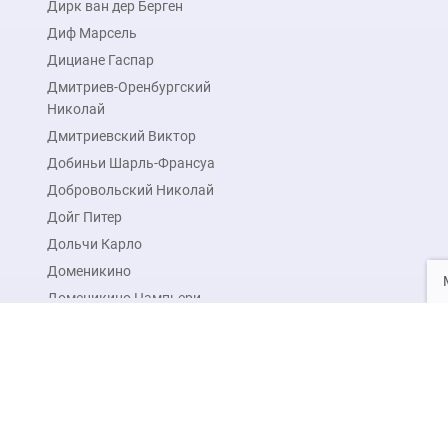
Дирк ван дер Берген
Диф Марсель
Дициане Гаспар
Дмитриев-Оренбургский
Николай
Дмитриевский Виктор
Добиньи Шарль-Франсуа
Добровольский Николай
Дойг Питер
Дольчи Карло
Доменикино
Доменикино Цампьери
Домерг Жан-Габриэль
Доммельшуйцен Корнелис
Кристиан
Будь в курсе новых акций 
Домье Оноре
Нажимая на кнопку подписаться, вы даете
согласие 
Донген Кес ван