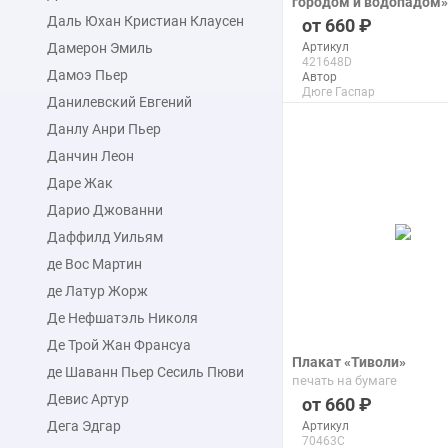
городом и водопадом»
Даль Юхан Кристиан Клаусен
печать на бумаге
660
Дамерон Эмиль
Артикул
421648D
Дамоэ Пьер
Автор
Дюге Гаспар
Данилевский Евгений
Макс. размер
150x111 см
Данлу Анри Пьер
Данчин Леон
подробнее
Даре Жак
Дарио Джованни
Даффилд Уильям
де Вос Мартин
де Латур Жорж
Де Нефшатэль Николя
Де Трой Жан Франсуа
Плакат «Тиволи»
де Шаванн Пьер Сесиль Пюви
печать на бумаге
Девис Артур
660
Дега Эдгар
Артикул
70463C