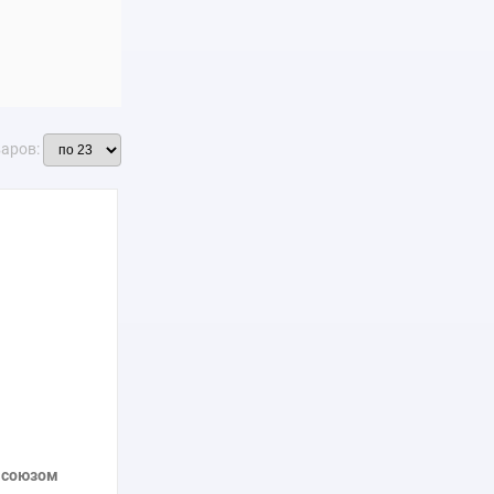
иблейские и
 карандашом.
ироду более
ад в Тиволи»,
варов:
дукции картин
 союзом