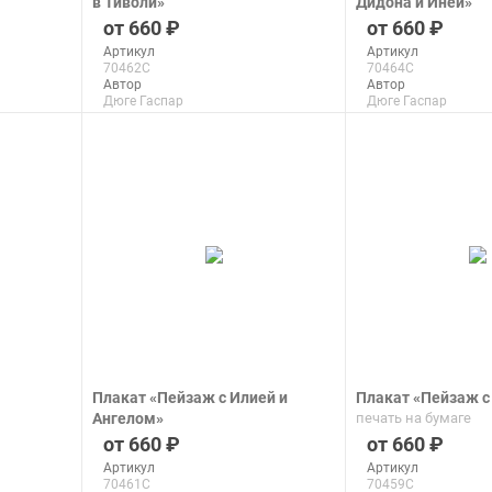
в Тиволи»
Дидона и Иней»
печать на бумаге
печать на бумаге
660
660
Артикул
Артикул
70462C
70464C
Автор
Автор
Дюге Гаспар
Дюге Гаспар
Макс. размер
Макс. размер
100x74 см
100x67 см
подробнее
подроб
Плакат «Пейзаж с Илией и
Плакат «Пейзаж с
Ангелом»
печать на бумаге
печать на бумаге
660
660
Артикул
Артикул
70461C
70459C