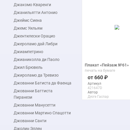
Джакомо Кваренги
подробнее
Джанильятти Антонио
Джеймс Сиена
Джемс Уильям
Джентилески Орацио
Джероламо дай Либри
Джиампетрино
Джианиколла ди Паоло
Плакат «Пейзаж №61»
Джил Брювель
печать на бумаге
Джироламо да Тревизо
660
Джованни Батиста да Фаенца
Артикул
421647D
Джованни Баттиста
Автор
Дюге Гаспар
Пиранези
Макс. размер
Джованни Манусетти
150x110 см
Джованни Мартино Спацотти
Джованни Санти
подробнее
Джолин Эллен