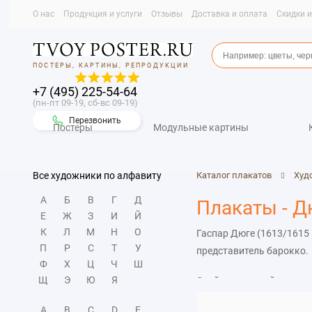
О нас
Продукция и услуги
Отзывы
Доставка и оплата
Скидки 
ПОСТЕРЫ, КАРТИНЫ, РЕПРОДУКЦИИ
+7 (495) 225-54-64
(пн-пт 09-19, сб-вс 09-19)
Перезвонить
Постеры
Модульные картины
Все художники по алфавиту
Каталог плакатов
Худ
А
Б
В
Г
Д
Плакаты - Д
Е
Ж
З
И
Й
К
Л
М
Н
О
Гаспар Дюге (1613/1615
П
Р
С
Т
У
представитель барокко.
Ф
Х
Ц
Ч
Ш
Щ
Э
Ю
Я
Свой творческий путь ма
римским Иннокентием Х,
A
B
C
D
E