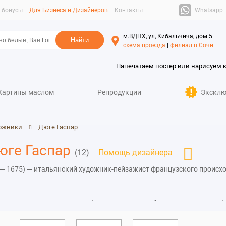
Whatsapp
и бонусы
Для Бизнеса и Дизайнеров
Контакты
м.ВДНХ, ул, Кибальчича, дом 5
схема проезда
|
филиал в Сочи
Напечатаем постер или нарисуем 
Картины маслом
Репродукции
Эксклю
ожники
Дюге Гаспар
юге Гаспар
(12)
Помощь дизайнера
 — 1675) — итальянский художник-пейзажист французского происхо
стер начал с изготовления фресок для церквей. Позже он даже раб
 королевским двором, аристократов. Свои произведения Дюге огр