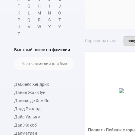
практически одними ита
F
G
H
I
J
античные мотивы. Автор
K
L
M
N
O
Исследователи часто пу
P
Q
R
S
T
свободной, дикой и бол
U
V
W
X
Y
Z
Среди известных произве
Сортировать по
«Архангел Рафаил с Тови
Быстрый поиск по фамилии
художника Дюге Гаспара
Даббелс Хендрик
Давид Жак-Луи
Давидс де Хем Ян
Дадд Ричард
Дайс Уильям
Дак Жакоб
Плакат «Пейзаж с гор
Далматиан