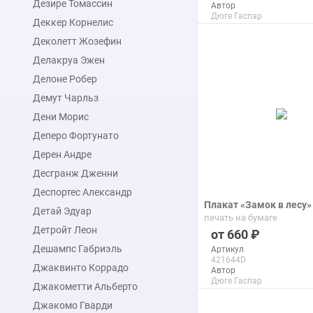
Дезире Томассин
Автор
Дюге Гаспар
Деккер Корнелис
Макс. размер
99x41 см
Деколетт Жозефин
Делакруа Эжен
подробнее
Делоне Робер
Демут Чарльз
Дени Морис
Деперо Фортунато
Дерен Андре
Десгранж Дженни
Деспортес Александр
Плакат «Замок в лесу»
Детай Эдуар
печать на бумаге
Детройт Леон
660
Дешампс Габриэль
Артикул
421644D
Джаквинто Коррадо
Автор
Дюге Гаспар
Джакометти Альберто
Макс. размер
110x141 см
Джакомо Гварди