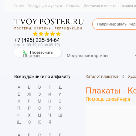
О нас
Продукция и услуги
Отзывы
Доставка и оплата
Скидки 
ПОСТЕРЫ, КАРТИНЫ, РЕПРОДУКЦИИ
+7 (495) 225-54-64
(пн-пт 09-19, сб-вс 09-19)
Перезвонить
Постеры
Модульные картины
Все художники по алфавиту
Каталог плакатов
Худ
А
Б
В
Г
Д
Плакаты - 
Е
Ж
З
И
Й
Помощь дизайнера
К
Л
М
Н
О
П
Р
С
Т
У
Ф
Х
Ц
Ч
Ш
Щ
Э
Ю
Я
A
B
C
D
E