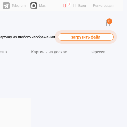
0
Telegram
Max
Вход
Регистрация
0
картину из любого изображения
загрузить файл
зив
Картины на досках
Фрески