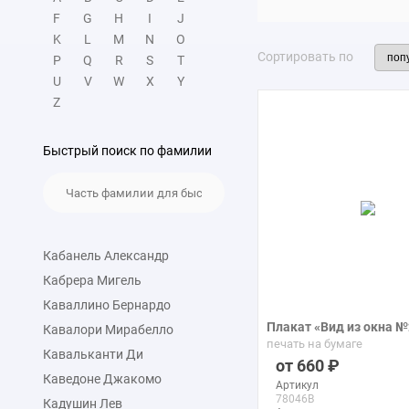
F
G
H
I
J
K
L
M
N
O
Сортировать по
P
Q
R
S
T
U
V
W
X
Y
Z
Быстрый поиск по фамилии
Кабанель Александр
Кабрера Мигель
Каваллино Бернардо
Плакат «Вид из окна №
Кавалори Мирабелло
печать на бумаге
Кавальканти Ди
660
Каведоне Джакомо
Артикул
78046B
Кадушин Лев