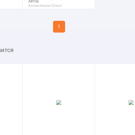
Автор
Колле-Нанси Огюст
Мишель
Макс. размер
40x59 см
1
подробнее
вится