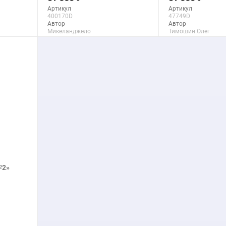
печать на бумаге
Артикул
Артикул
400170D
47749D
Автор
Автор
Микеланджело
Тимошин Олег
Макс. размер
Макс. размер
90x138 см
150x116 см
подробнее
подроб
№2»