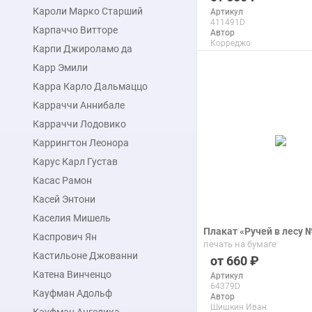
Кароли Марко Старший
Артикул
411491D
Карпаччо Витторе
Автор
Корреджо
Карпи Джироламо да
Макс. размер
110x142 см
Карр Эмили
Карра Карло Дальмаццо
подробнее
Карраччи Аннибале
Карраччи Лодовико
Каррингтон Леонора
Карус Карл Густав
Касас Рамон
Касей Энтони
Каселия Мишель
Плакат «Ручей в лесу 
Каспрович Ян
печать на бумаге
Кастильоне Джованни
660
Катена Винченцо
Артикул
64379D
Кауфман Адольф
Автор
Шишкин Иван