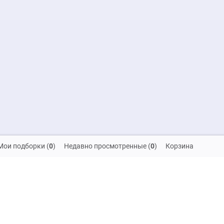
Мои подборки
(
0
)
Недавно просмотренные
(
0
)
Корзина
скидок и распродаж!
на обработку своих персональных данных