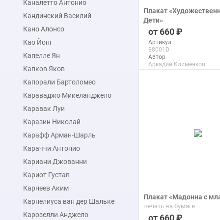
Каналетто Антонио
Плакат «Художественн
Кандинский Василий
Дети»
Кано Алонсо
печать на бумаге
660
Као Йонг
Артикул
88001D
Капелле Ян
Автор
Аркадий Клименков
Капков Яков
Макс. размер
120x150 см
Капорали Бартоломео
Караваджо Микеланджело
подробнее
Каравак Луи
Каразин Николай
Карафф Арман-Шарль
Караччи Антонио
Кариани Джованни
Кариот Густав
Карнеев Аким
Плакат «Мадонна с м
Карнелиуса ван дер Шальке
печать на бумаге
Карозелли Анджело
660