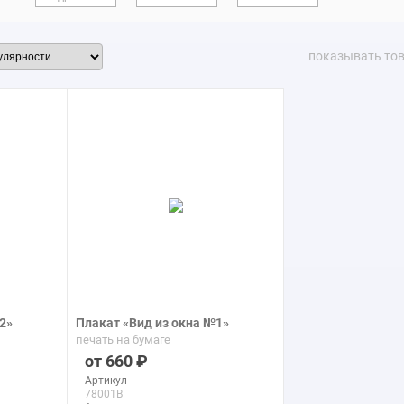
показывать то
2»
Плакат «Вид из окна №1»
печать на бумаге
660
Артикул
78001B