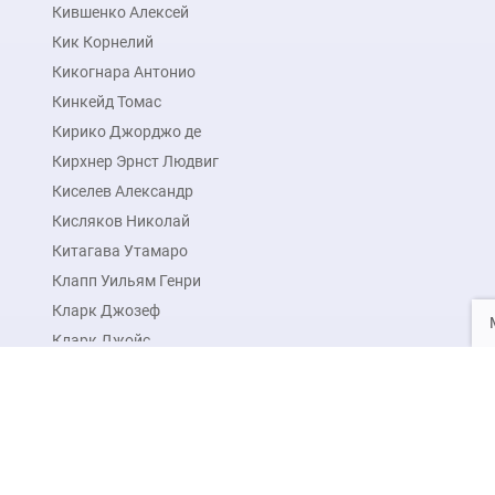
Кившенко Алексей
Кик Корнелий
Кикогнара Антонио
Кинкейд Томас
Кирико Джорджо де
Кирхнер Эрнст Людвиг
Киселев Александр
Кисляков Николай
Китагава Утамаро
Клапп Уильям Генри
Кларк Джозеф
Кларк Джойс
Кларк Элиот
Клас Питер
Клаузен Джордж
Будь в курсе новых акций 
Клаус Эмиль
Нажимая на кнопку подписаться, вы даете
согласие 
Клаусен Даль Юхан Кристиан