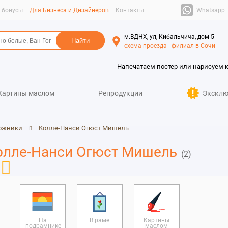
Whatsapp
и бонусы
Для Бизнеса и Дизайнеров
Контакты
м.ВДНХ, ул, Кибальчича, дом 5
схема проезда
|
филиал в Сочи
Напечатаем постер или нарисуем 
Картины маслом
Репродукции
Эксклю
ожники
Колле-Нанси Огюст Мишель
Колле-Нанси Огюст Мишель
(2)
На
В раме
Картины
подрамнике
маслом