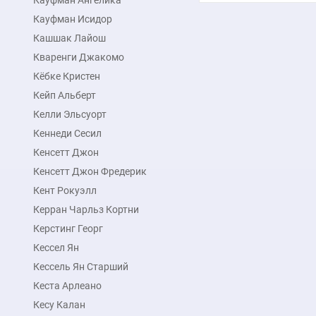
Кауфман Ангелика
Макс. размер
90x137 см
Кауфман Исидор
Кашшак Лайош
подробнее
Кваренги Джакомо
Кёбке Кристен
Кейп Альберт
Келли Эльсуорт
Кеннеди Сесил
Кенсетт Джон
Кенсетт Джон Фредерик
Кент Рокуэлл
Керран Чарльз Кортни
Керстинг Георг
Кессел Ян
Кессель Ян Старший
Кеста Арлеано
Кесу Калан