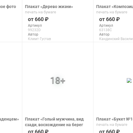
ое фото
Плакат «Дерево жизни»
Плакат «Компози
печать на бумаге
печать на бумаге
660
660
Артикул
Артикул
99232D
63138C
Автор
Автор
Климт Густав
Кандинский Васили
Макс. размер
Макс. размер
150x100 см
99x63 см
подробнее
подроб
ладенцем»
Плакат «Голый мужчина, вид
Плакат «Букет №1
сзади, восхождение на берег
печать на бумаге
реки после Микеланджело»
660
660