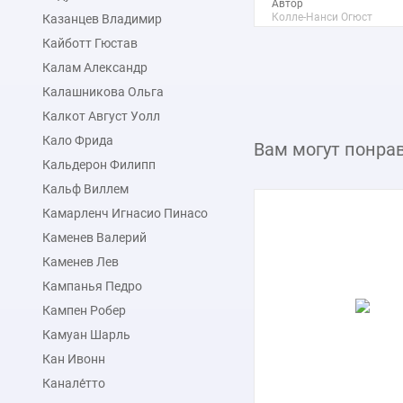
Автор
Колле-Нанси Огюст
Казанцев Владимир
Мишель
Кайботт Гюстав
Макс. размер
40x58 см
Калам Александр
Калашникова Ольга
подробнее
Калкот Август Уолл
Кало Фрида
Вам могут понра
Кальдерон Филипп
Кальф Виллем
Камарленч Игнасио Пинасо
Каменев Валерий
Каменев Лев
Кампанья Педро
Кампен Робер
Камуан Шарль
Кан Ивонн
Канале́тто