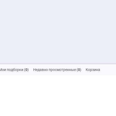
Мои подборки
(
0
)
Недавно просмотренные
(
0
)
Корзина
скидок и распродаж!
на обработку своих персональных данных