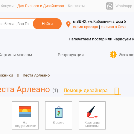
Whatsapp
и бонусы
Для Бизнеса и Дизайнеров
Контакты
м.ВДНХ, ул, Кибальчича, дом 5
схема проезда
|
филиал в Сочи
Напечатаем постер или нарисуем 
Картины маслом
Репродукции
Эксклю
ожники
Кеста Арлеано
еста Арлеано
(1)
Помощь дизайнера
На
В раме
Картины
подрамнике
маслом