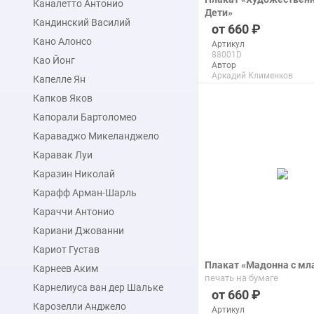
Каналетто Антонио
Дети»
Кандинский Василий
печать на бумаге
660
Кано Алонсо
Артикул
88001D
Као Йонг
Автор
Аркадий Клименков
Капелле Ян
Макс. размер
120x150 см
Капков Яков
Капорали Бартоломео
подробнее
Караваджо Микеланджело
Каравак Луи
Каразин Николай
Карафф Арман-Шарль
Караччи Антонио
Кариани Джованни
Кариот Густав
Плакат «Мадонна с м
Карнеев Аким
печать на бумаге
Карнелиуса ван дер Шальке
660
Карозелли Анджело
Артикул