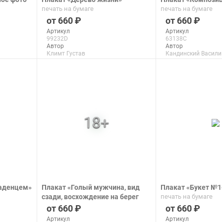
печать на бумаге
печать на бумаге
660
660
Артикул
Артикул
99232D
63138C
Автор
Автор
Климт Густав
Кандинский Васили
Макс. размер
Макс. размер
150x100 см
99x63 см
подробнее
подроб
ладенцем»
Плакат «Голый мужчина, вид
Плакат «Букет №1
сзади, восхождение на берег
печать на бумаге
реки после Микеланджело»
660
660
печать на бумаге
Артикул
Артикул