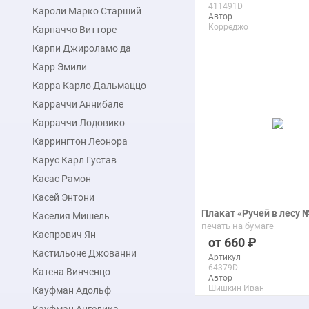
411491D
Кароли Марко Старший
Автор
Корреджо
Карпаччо Витторе
Макс. размер
Карпи Джироламо да
110x142 см
Карр Эмили
подробнее
Карра Карло Дальмаццо
Карраччи Аннибале
Карраччи Лодовико
Каррингтон Леонора
Карус Карл Густав
Касас Рамон
Касей Энтони
Плакат «Ручей в лесу 
Каселия Мишель
печать на бумаге
Каспрович Ян
660
Кастильоне Джованни
Артикул
64379D
Катена Винченцо
Автор
Шишкин Иван
Кауфман Адольф
Макс. размер