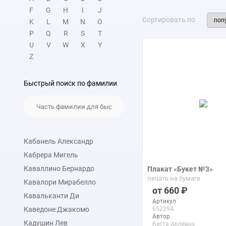
F
G
H
I
J
Сортировать по
K
L
M
N
O
P
Q
R
S
T
U
V
W
X
Y
Z
Быстрый поиск по фамилии
Кабанель Александр
Кабрера Мигель
Каваллино Бернардо
Плакат «Букет №3»
печать на бумаге
Кавалори Мирабелло
660
Кавальканти Ди
Артикул
Каведоне Джакомо
65229A
Автор
Кадушин Лев
Кеста Арлеано