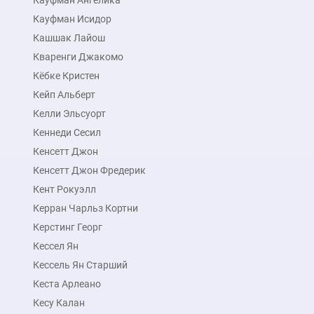
Кауфман Ангелика
90x137 см
Кауфман Исидор
Кашшак Лайош
подробнее
Кваренги Джакомо
Кёбке Кристен
Кейп Альберт
Келли Эльсуорт
Кеннеди Сесил
Кенсетт Джон
Кенсетт Джон Фредерик
Кент Рокуэлл
Керран Чарльз Кортни
Керстинг Георг
Кессел Ян
Кессель Ян Старший
Кеста Арлеано
Кесу Калан