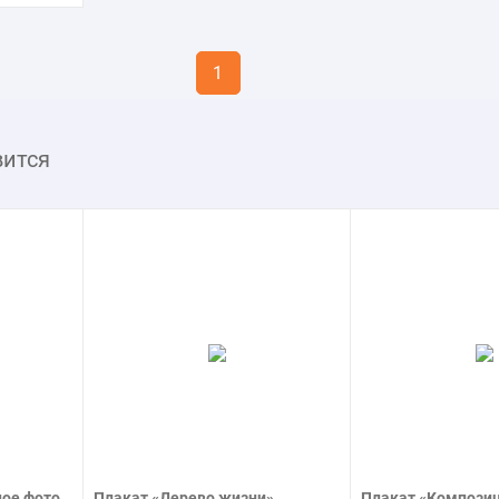
1
вится
ое фото
Плакат «Дерево жизни»
Плакат «Компози