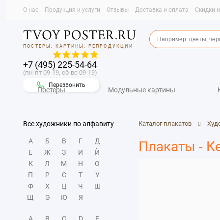
О нас
Продукция и услуги
Отзывы
Доставка и оплата
Скидки 
ПОСТЕРЫ, КАРТИНЫ, РЕПРОДУКЦИИ
+7 (495) 225-54-64
(пн-пт 09-19, сб-вс 09-19)
Перезвонить
Постеры
Модульные картины
Все художники по алфавиту
Каталог плакатов
Худ
А
Б
В
Г
Д
Плакаты - К
Е
Ж
З
И
Й
К
Л
М
Н
О
П
Р
С
Т
У
Ф
Х
Ц
Ч
Ш
Щ
Э
Ю
Я
A
B
C
D
E