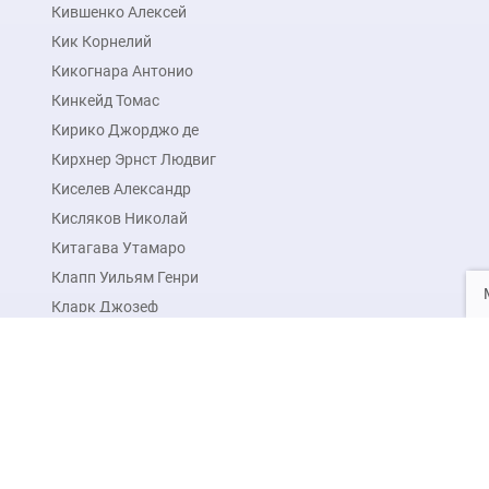
Кившенко Алексей
Кик Корнелий
Кикогнара Антонио
Кинкейд Томас
Кирико Джорджо де
Кирхнер Эрнст Людвиг
Киселев Александр
Кисляков Николай
Китагава Утамаро
Клапп Уильям Генри
Кларк Джозеф
Кларк Джойс
Кларк Элиот
Клас Питер
Будь в курсе новых акций 
Клаузен Джордж
Нажимая на кнопку подписаться, вы даете
согласие 
Клаус Эмиль
Клаусен Даль Юхан Кристиан