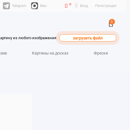
0
Telegram
Max
Вход
Регистрация
0
картину из любого изображения
загрузить файл
зив
Картины на досках
Фрески