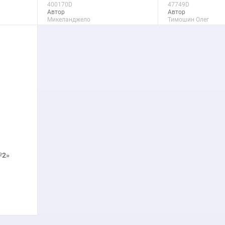
400170D
47749D
Автор
Автор
Микеланджело
Тимошин Олег
Макс. размер
Макс. размер
90x138 см
150x116 см
подробнее
подроб
№2»