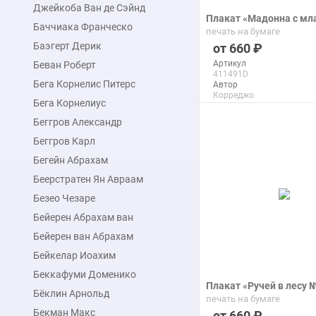
Джейкоба Ван де Сэйнд
Плакат «Мадонна с м
Баччиака Франческо
печать на бумаге
Баэгерт Дерик
660
Артикул
Беван Роберт
411491D
Бега Корнелис Питерс
Автор
Корреджо
Бега Корнелиус
Макс. размер
110x142 см
Беггров Александр
Беггров Карл
подробнее
Бегейн Абрахам
Беерстратен Ян Авраам
Безео Чезаре
Бейерен Абрахам ван
Бейерен ван Абрахам
Бейкелар Иоахим
Беккафуми Доменико
Плакат «Ручей в лесу 
Бёклин Арнольд
печать на бумаге
Бекман Макс
660