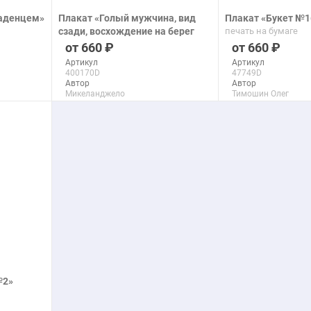
ладенцем»
Плакат «Голый мужчина, вид
Плакат «Букет №1
сзади, восхождение на берег
печать на бумаге
реки после Микеланджело»
660
660
печать на бумаге
Артикул
Артикул
400170D
47749D
Автор
Автор
Микеланджело
Тимошин Олег
Макс. размер
Макс. размер
90x138 см
150x116 см
подробнее
подроб
№2»