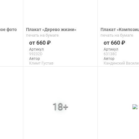
ое фото
Плакат «Дерево жизни»
Плакат «Компози
печать на бумаге
печать на бумаге
660
660
Артикул
Артикул
99232D
63138C
Автор
Автор
Климт Густав
Кандинский Васили
Макс. размер
Макс. размер
150x100 см
99x63 см
подробнее
подроб