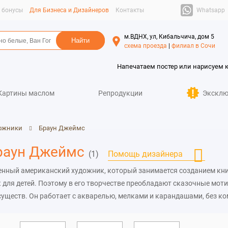
Whatsapp
и бонусы
Для Бизнеса и Дизайнеров
Контакты
м.ВДНХ, ул, Кибальчича, дом 5
схема проезда
|
филиал в Сочи
Напечатаем постер или нарисуем 
Картины маслом
Репродукции
Эксклю
ожники
Браун Джеймс
раун Джеймс
(1)
Помощь дизайнера
енный американский художник, который занимается созданием к
 для детей. Поэтому в его творчестве преобладают сказочные мот
уществ. Он работает с акварелью, мелками и карандашами, без к
приобрести репродукции картин Брауна Джеймса маслом в интернет