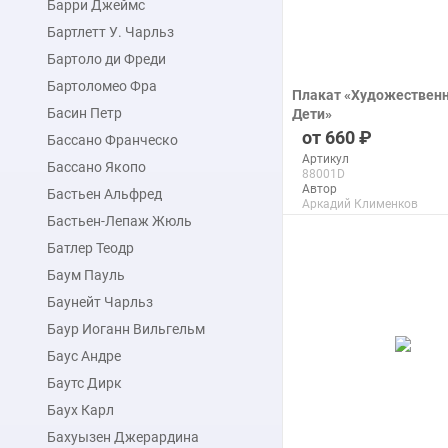
Барри Джеймс
Бартлетт У. Чарльз
Бартоло ди Фреди
Бартоломео Фра
Плакат «Художественн
Басин Петр
Дети»
печать на бумаге
660
Бассано Франческо
Артикул
Бассано Якопо
88001D
Автор
Бастьен Альфред
Аркадий Клименков
Макс. размер
Бастьен-Лепаж Жюль
120x150 см
Батлер Теодр
Баум Пауль
подробнее
Баунейт Чарльз
Баур Иоганн Вильгельм
Баус Андре
Баутс Дирк
Баух Карл
Бахуызен Джерардина