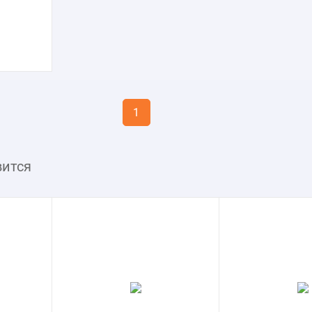
1
вится