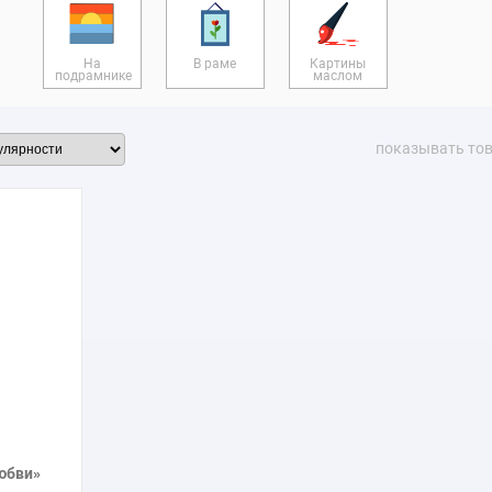
На
В раме
Картины
подрамнике
маслом
показывать то
юбви»