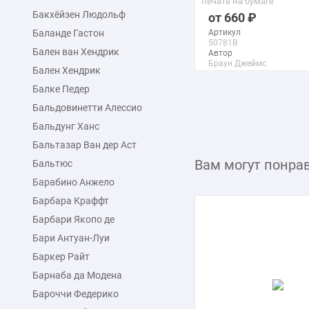
печать на бумаге
Бакхёйзен Людольф
660
Баланде Гастон
Артикул
50781B
Бален ван Хендрик
Автор
Браун Джеймс
Бален Хендрик
Макс. размер
40x56 см
Балке Педер
Бальдовинетти Алессио
подробнее
Бальдунг Ханс
Бальтазар Ван дер Аст
Вам могут понра
Бальтюс
Барабино Анжело
Барбара Краффт
Барбари Якопо де
Бари Антуан-Луи
Баркер Райт
Барнаба да Модена
Бароччи Федерико