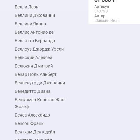
Белли Леон
Артикул
64379D
Беллини Джованни
Автор
Шишкин Иван
Беллини Якопо
Макс. размер
90x137 см
Беллис Антонио де
Беллотто Бернардо
подробнее
Беллоуз Джордж Уэсли
Бельский Алексей
Белюкин Дмитрий
Бенар Поль Альберт
Бенвенуто ди Джованни
Бенедитто Диана
Бенжамен-Констан Жан-
Жозеф
Бенса Алескандр
Бенсон Фрэнк
Бентхам Дентсдейл