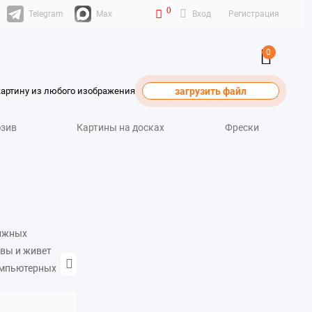
0
Telegram
Max
Вход
Регистрация
0
картину из любого изображения
загрузить файл
зив
Картины на досках
Фрески
нижных
ивы и живет
омпьютерных
-магазине Твой