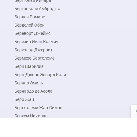
Берггольц Ричард
Бергоньоне Амброджо
Берден Ромаре
Бёрдслей Обри
Береворт Джеймс
Березин Иван Козмич
Беркхерд Джеррит
Бермехо Бартоломе
Берн Шарилиз
Бёрн-Джонс Эдвард Коли
Бернар Эмиль
Бернардо де Асола
Беро Жан
Бертхэлеми Жан-Симон
Берхем Николас
Берхем Николас Питерс
Бессонов Борис