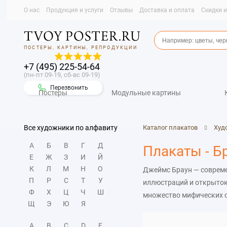
О нас
Продукция и услуги
Отзывы
Доставка и оплата
Скидки 
ПОСТЕРЫ, КАРТИНЫ, РЕПРОДУКЦИИ
+7 (495) 225-54-64
(пн-пт 09-19, сб-вс 09-19)
Перезвонить
Постеры
Модульные картины
Все художники по алфавиту
Каталог плакатов
Худ
А
Б
В
Г
Д
Плакаты - Б
Е
Ж
З
И
Й
К
Л
М
Н
О
Джеймс Браун — соврем
П
Р
С
Т
У
иллюстраций и открыток
Ф
Х
Ц
Ч
Ш
множество мифических с
Щ
Э
Ю
Я
технологий. Вы можете 
Постер.
A
B
C
D
E