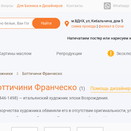
Whatsapp
и бонусы
Для Бизнеса и Дизайнеров
Контакты
м.ВДНХ, ул, Кибальчича, дом 5
схема проезда
|
филиал в Сочи
Напечатаем постер или нарисуем 
Картины маслом
Репродукции
Эксклю
ожники
Боттичини Франческо
оттичини Франческо
(1)
Помощь дизайнер
446-1498) — итальянский художник эпохи Возрождения.
ворчества художника обвиняли его в отсутствии оригинальности, 
челли, Веррокьо, Росселли, Липпи и других. Однако Ченнини гово
оторая нужна была художникам для выработки мастерства.