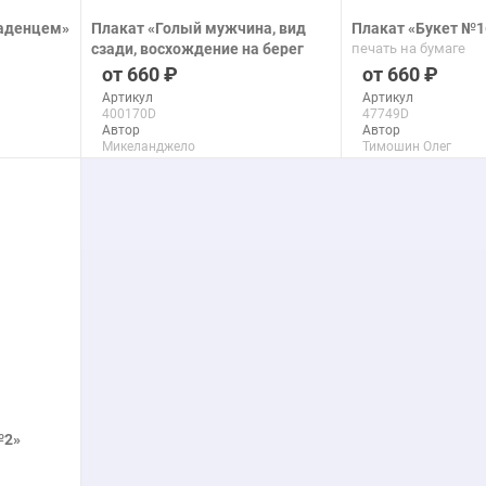
ладенцем»
Плакат «Голый мужчина, вид
Плакат «Букет №1
сзади, восхождение на берег
печать на бумаге
реки после Микеланджело»
660
660
печать на бумаге
Артикул
Артикул
400170D
47749D
Автор
Автор
Микеланджело
Тимошин Олег
Макс. размер
Макс. размер
90x138 см
150x116 см
подробнее
подроб
№2»