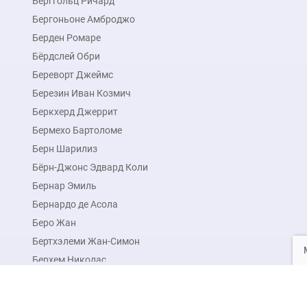
Берггольц Ричард
Бергоньоне Амброджо
Берден Ромаре
Бёрдслей Обри
Береворт Джеймс
Березин Иван Козмич
Беркхерд Джеррит
Бермехо Бартоломе
Берн Шарилиз
Бёрн-Джонс Эдвард Коли
Бернар Эмиль
Бернардо де Асола
Беро Жан
Бертхэлеми Жан-Симон
Берхем Николас
Берхем Николас Питерс
Бессонов Борис