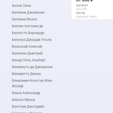
Белли Леон
Артикул
64379D
Беллини Джованни
Автор
Шишкин Иван
Беллини Якопо
Макс. размер
90x137 см
Беллис Антонио де
Беллотто Бернардо
подробнее
Беллоуз Джордж Уэсли
Бельский Алексей
Белюкин Дмитрий
Бенар Поль Альберт
Бенвенуто ди Джованни
Бенедитто Диана
Бенжамен-Констан Жан-
Жозеф
Бенса Алескандр
Бенсон Фрэнк
Бентхам Дентсдейл