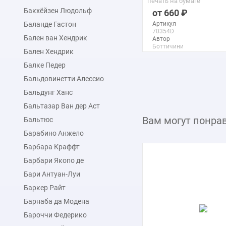
печать на бумаге
Бакхёйзен Людольф
660
Баланде Гастон
Артикул
70354D
Бален ван Хендрик
Автор
Боттичини
Бален Хендрик
Франческо
Макс. размер
Балке Педер
149x121 см
Бальдовинетти Алессио
Бальдунг Ханс
подробнее
Бальтазар Ван дер Аст
Вам могут понра
Бальтюс
Барабино Анжело
Барбара Краффт
Барбари Якопо де
Бари Антуан-Луи
Баркер Райт
Барнаба да Модена
Бароччи Федерико