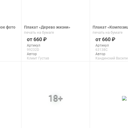
ое фото
Плакат «Дерево жизни»
Плакат «Компози
печать на бумаге
печать на бумаге
660
660
Артикул
Артикул
99232D
63138C
Автор
Автор
Климт Густав
Кандинский Васили
Макс. размер
Макс. размер
150x100 см
99x63 см
подробнее
подроб