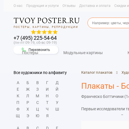
О нас
Продукция и услуги
Отзывы
Доставка и оплата
Скидки 
ПОСТЕРЫ, КАРТИНЫ, РЕПРОДУКЦИИ
+7 (495) 225-54-64
(пн-пт 09-19, сб-вс 09-19)
Перезвонить
Постеры
Модульные картины
Все художники по алфавиту
Каталог плакатов
Худ
А
Б
В
Г
Д
Плакаты - Б
Е
Ж
З
И
Й
К
Л
М
Н
О
Франческо Боттичини (1
П
Р
С
Т
У
Первые исследователи т
Ф
Х
Ц
Ч
Ш
Щ
Э
Ю
Я
живописную манеру Ботти
об обычной практике, к
A
B
C
D
E