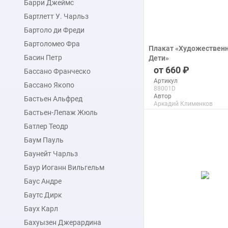
Барри Джеймс
Бартлетт У. Чарльз
Бартоло ди Фреди
Бартоломео Фра
Плакат «Художественн
Басин Петр
Дети»
печать на бумаге
660
Бассано Франческо
Артикул
Бассано Якопо
88001D
Автор
Бастьен Альфред
Аркадий Клименков
Макс. размер
Бастьен-Лепаж Жюль
120x150 см
Батлер Теодр
Баум Пауль
подробнее
Баунейт Чарльз
Баур Иоганн Вильгельм
Баус Андре
Баутс Дирк
Баух Карл
Бахуызен Джерардина