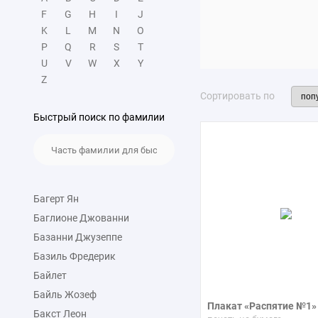
F
G
H
I
J
На раннем этапе Боттичи
K
L
M
N
O
прослеживаются черты Бо
P
Q
R
S
T
позднем периоде мастер 
U
V
W
X
Y
Z
Среди известных работ х
Сортировать по
«Благовещение», «Мадон
Быстрый поиск по фамилии
картин художника Ботти
Багерт Ян
Баглионе Джованни
Базанни Джузеппе
Базиль Фредерик
Байлет
Байль Жозеф
Плакат «Распятие №1»
Бакст Леон