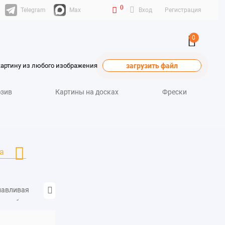
0
Telegram
Max
Вход
Регистрация
0
картину из любого изображения
загрузить файл
зив
Картины на досках
Фрески
а
улавливая
рит об этом как