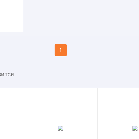
1
вится