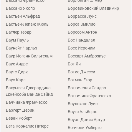
Бассано Франческо
Борлонган Элмер
Бассано Якопо
Боровиковский Владимир
Бастьен Альфред
Боррасса Луис
Бастьен-Лепаж Жюль
Борса Эмилио
Батлер Теодр
Борссом Антон
Баум Пауль
Бос Нандалал
Баунейт Чарльз
Босх Иероним
Баур Иоганн Вильгельм
Босхарт Амброзиус
Баус Андре
Бот Ян
Баутс Дирк
Ботке Джесси
Баух Карл
Ботман Егор
Бахуызен Джерардина
Боттичелли Сандро
Джейкоба Ван де Сэйнд
Боттичини Франческо
Баччиака Франческо
Боуложне Луис
Баэгерт Дерик
Боутс Альбертс
Беван Роберт
Боуэн Дэвис Артур
Бега Корнелис Питерс
Боччони Умберто