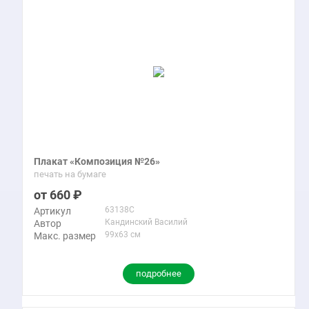
Плакат «Композиция №26»
печать на бумаге
660
63138C
Артикул
Кандинский Василий
Автор
99x63 см
Макс. размер
подробнее