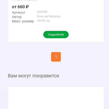
660
60635B
Артикул
Боно де Ферерра
Автор
40x56 см
Макс. размер
подробнее
1
Вам могут понравится