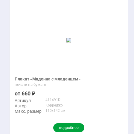
Плакат «Мадонна с младенцем»
печать на бумаге
660
411491D
Артикул
Корреджо
Автор
110x142 см
Макс. размер
подробнее