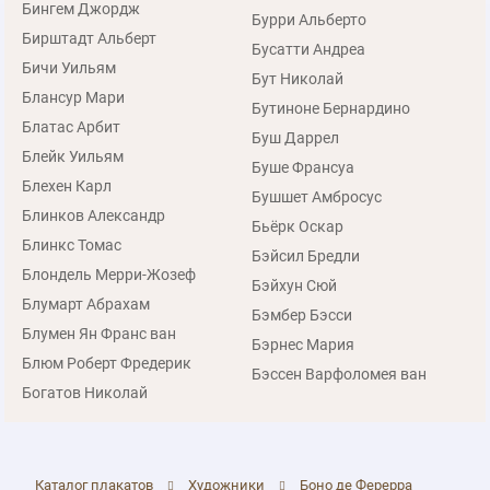
Бингем Джордж
Бурри Альберто
Бирштадт Альберт
Бусатти Андреа
Бичи Уильям
Бут Николай
Блансур Мари
Бутиноне Бернардино
Блатас Арбит
Буш Даррел
Блейк Уильям
Буше Франсуа
Блехен Карл
Бушшет Амбросус
Блинков Александр
Бьёрк Оскар
Блинкс Томас
Бэйсил Бредли
Блондель Мерри-Жозеф
Бэйхун Сюй
Блумарт Абрахам
Бэмбер Бэсси
Блумен Ян Франс ван
Бэрнес Мария
Блюм Роберт Фредерик
Бэссен Варфоломея ван
Богатов Николай
Каталог плакатов
Художники
Боно де Ферерра