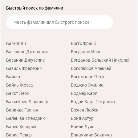
Быстрый поиск по фамилии
Багерт Ян
Боггс Франк
Баглионе Джованни
Богданов Иван
Базанни Джузеппе
Богданов-Бельский Николай
Базиль Фредерик
Боголюбов Алексей
Байлет
Богомолов Петр
Байль Жозеф
Боджио Эмилио
Бакст Леон
Бодмер Карл
Бакхёйзен Людольф
Бодри Карл Петрович
Баланде Гастон
Божен Любен
Бален ван Хендрик
Бойд Артур
Бален Хендрик
Бойли Луис
Балке Педер
Бокаччино Бокаччо