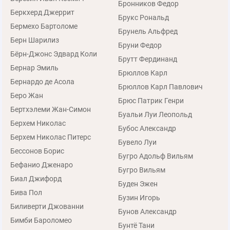
Бронников Федор
Беркхерд Джеррит
Брукс Рональд
Бермехо Бартоломе
Брунель Альфред
Берн Шарилиз
Бруни Федор
Бёрн-Джонс Эдвард Коли
Брутт Фердинанд
Бернар Эмиль
Брюллов Карл
Бернардо де Асола
Брюллов Карл Павлович
Беро Жан
Брюс Патрик Генри
Бертхэлеми Жан-Симон
Буальи Луи Леопольд
Берхем Николас
Бубос Александр
Берхем Николас Питерс
Бувело Луи
Бессонов Борис
Бугро Адольф Вильям
Бефанио Дженаро
Бугро Вильям
Биал Джифорд
Буден Эжен
Бива Пол
Бузин Игорь
Биливерти Джованни
Бунов Александр
Бимби Бароломео
Бунтё Тани