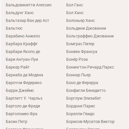
Бальдовинетти Алессио
Бол Ганс
Бальдунг Ханс
Бол Ханс
Бальтазар Ван дер Аст
Болоньер Ханс
Бальтюс
Больдини Джованни
Барабино Анжело
Больтраффио Джованни
Барбара Краффт
Бомграс Питер
Барбари Якопо де
Бонвен Франсуа
Бари Антуан-Луи
Бонёр Роза
Баркер Райт
Бонингтон Ричард Паркс
Барнаба да Модена
Боннар Пьер
Бароччи Федерико
Боно де Ферерра
Барри Джеймс
Бонфигли Бенедитто
Бартлетт У. Чарльз
Борглум Элизабет
Бартоло ди Фреди
Бордоне Парис
Бартоломео Фра
Борелли Гвидо
Басин Петр
Борисов-Мусатов Виктор