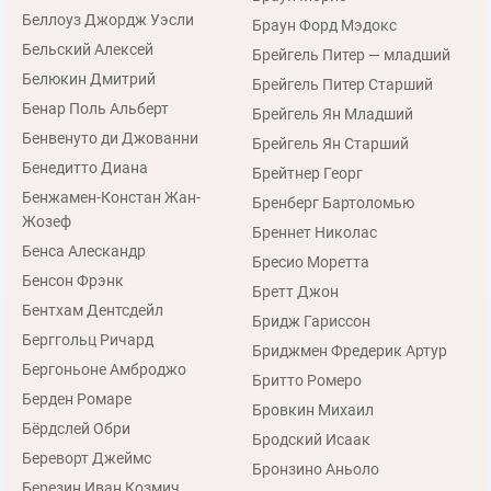
Беллоуз Джордж Уэсли
Браун Форд Мэдокс
Бельский Алексей
Брейгель Питер — младший
Белюкин Дмитрий
Брейгель Питер Старший
Бенар Поль Альберт
Брейгель Ян Младший
Бенвенуто ди Джованни
Брейгель Ян Старший
Бенедитто Диана
Брейтнер Георг
Бенжамен-Констан Жан-
Бренберг Бартоломью
Жозеф
Бреннет Николас
Бенса Алескандр
Бресио Моретта
Бенсон Фрэнк
Бретт Джон
Бентхам Дентсдейл
Бридж Гариссон
Берггольц Ричард
Бриджмен Фредерик Артур
Бергоньоне Амброджо
Бритто Ромеро
Берден Ромаре
Бровкин Михаил
Бёрдслей Обри
Бродский Исаак
Береворт Джеймс
Бронзино Аньоло
Березин Иван Козмич