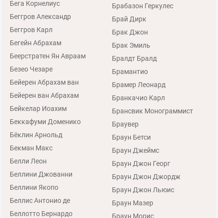
Бега Корнелиус
Брабазон Геркулес
Беггров Александр
Брай Дирк
Беггров Карл
Брак Джон
Бегейн Абрахам
Брак Эмиль
Беерстратен Ян Авраам
Бралдт Бралд
Безео Чезаре
Брамантио
Бейерен Абрахам ван
Брамер Леонард
Бейерен ван Абрахам
Бранкачио Карл
Бейкелар Иоахим
Брансвик Монограммист
Беккафуми Доменико
Браувер
Бёклин Арнольд
Браун Бетси
Бекман Макс
Браун Джеймс
Белли Леон
Браун Джон Георг
Беллини Джованни
Браун Джон Джордж
Беллини Якопо
Браун Джон Льюис
Беллис Антонио де
Браун Мазер
Беллотто Бернардо
Браун Морис