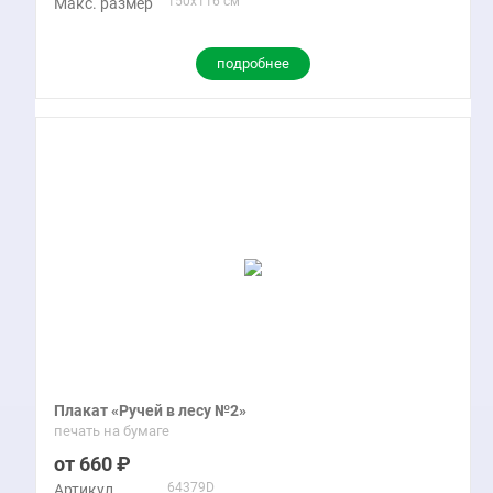
150x116 см
Макс. размер
подробнее
Плакат «Ручей в лесу №2»
печать на бумаге
660
64379D
Артикул