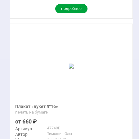
подробнее
Плакат «Букет №16»
печать на бумаге
660
47749D
Артикул
Тимошин Олег
Автор