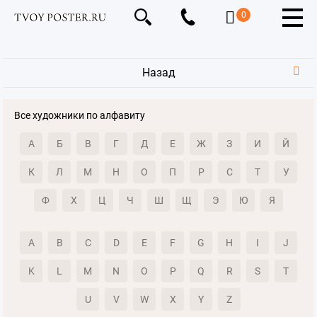
0
Назад
Все художники по алфавиту
А
Б
В
Г
Д
Е
Ж
З
И
Й
К
Л
М
Н
О
П
Р
С
Т
У
Ф
Х
Ц
Ч
Ш
Щ
Э
Ю
Я
A
B
C
D
E
F
G
H
I
J
K
L
M
N
O
P
Q
R
S
T
U
V
W
X
Y
Z