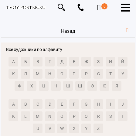
0
Назад
Все художники по алфавиту
А
Б
В
Г
Д
Е
Ж
З
И
Й
К
Л
М
Н
О
П
Р
С
Т
У
Ф
Х
Ц
Ч
Ш
Щ
Э
Ю
Я
A
B
C
D
E
F
G
H
I
J
K
L
M
N
O
P
Q
R
S
T
U
V
W
X
Y
Z