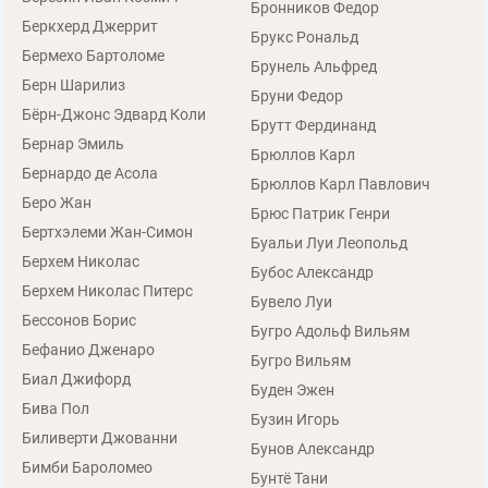
Бронников Федор
Беркхерд Джеррит
Брукс Рональд
Бермехо Бартоломе
Брунель Альфред
Берн Шарилиз
Бруни Федор
Бёрн-Джонс Эдвард Коли
Брутт Фердинанд
Бернар Эмиль
Брюллов Карл
Бернардо де Асола
Брюллов Карл Павлович
Беро Жан
Брюс Патрик Генри
Бертхэлеми Жан-Симон
Буальи Луи Леопольд
Берхем Николас
Бубос Александр
Берхем Николас Питерс
Бувело Луи
Бессонов Борис
Бугро Адольф Вильям
Бефанио Дженаро
Бугро Вильям
Биал Джифорд
Буден Эжен
Бива Пол
Бузин Игорь
Биливерти Джованни
Бунов Александр
Бимби Бароломео
Бунтё Тани