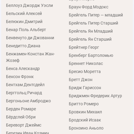
Беллоуз Джордж Уэсли
Браун Форд Мэдокс
Бельский Алексей
Брейгель Питер — младший
Белюкин Дмитрий
Брейгель Питер Старший
Бенар Поль Альберт
Брейгель Ян Младший
Бенвенуто ди Джованни
Брейгель Ян Старший
Бенедитто Диана
Брейтнер Георг
Бенжамен-Констан Жан-
Бренберг Бартоломью
Жозеф
Бреннет Николас
Бенса Алескандр
Бресио Моретта
Бенсон Фрэнк
Бретт Джон
Бентхам Дентсдейл
Бридж Гариссон
Берггольц Ричард
Бриджмен Фредерик Артур
Бергоньоне Амброджо
Бритто Ромеро
Берден Ромаре
Бровкин Михаил
Бёрдслей Обри
Бродский Исаак
Береворт Джеймс
Бронзино Аньоло
Березин Иван Козмич