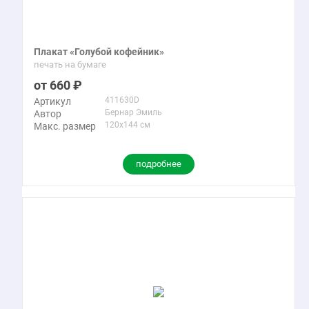
на Ниле», «Берег реки», «Женщины», «Купальщицы»,
«Благовещение», «Мадлен в лесу любви» и другие. Вы
можете купить репродукции картин Бернара Эмиля маслом
Плакат «Голубой кофейник»
в интернет-магазине Твой Постер.
печать на бумаге
660
411630D
Артикул
Бернар Эмиль
Автор
120x144 см
Макс. размер
подробнее