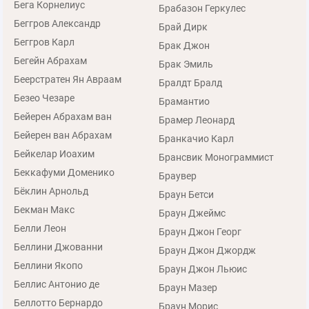
Бега Корнелиус
Брабазон Геркулес
Беггров Александр
Брай Дирк
Беггров Карл
Брак Джон
Бегейн Абрахам
Брак Эмиль
Беерстратен Ян Авраам
Бралдт Бралд
Безео Чезаре
Брамантио
Бейерен Абрахам ван
Брамер Леонард
Бейерен ван Абрахам
Бранкачио Карл
Бейкелар Иоахим
Брансвик Монограммист
Беккафуми Доменико
Браувер
Бёклин Арнольд
Браун Бетси
Бекман Макс
Браун Джеймс
Белли Леон
Браун Джон Георг
Беллини Джованни
Браун Джон Джордж
Беллини Якопо
Браун Джон Льюис
Беллис Антонио де
Браун Мазер
Беллотто Бернардо
Браун Морис