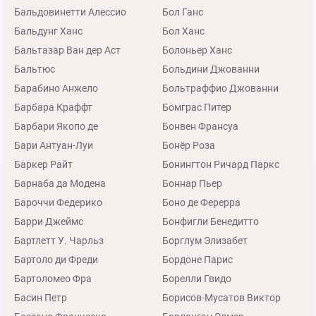
Бальдовинетти Алессио
Бол Ганс
Бальдунг Ханс
Бол Ханс
Бальтазар Ван дер Аст
Болоньер Ханс
Бальтюс
Больдини Джованни
Барабино Анжело
Больтраффио Джованни
Барбара Краффт
Бомграс Питер
Барбари Якопо де
Бонвен Франсуа
Бари Антуан-Луи
Бонёр Роза
Баркер Райт
Бонингтон Ричард Паркс
Барнаба да Модена
Боннар Пьер
Бароччи Федерико
Боно де Ферерра
Барри Джеймс
Бонфигли Бенедитто
Бартлетт У. Чарльз
Борглум Элизабет
Бартоло ди Фреди
Бордоне Парис
Бартоломео Фра
Борелли Гвидо
Басин Петр
Борисов-Мусатов Виктор