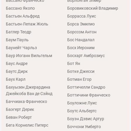
Бассано Франческо
Борлонган Элмер
Бассано Якопо
Боровиковский Владимир
Бастьен Альфред
Боррасса Луис
Бастьен-Лепаж Жюль
Борса Эмилио
Батлер Теодр
Борссом Антон
Баум Пауль
Бос Нандалал
Баунейт Чарльз
Босх Иероним
Баур Иоганн Вильгельм
Босхарт Амброзиус
Баус Андре
Бот Ян
Баутс Дирк
Ботке Джесси
Баух Карл
Ботман Егор
Бахуызен Джерардина
Боттичелли Сандро
Джейкоба Ван де Сэйнд
Боттичини Франческо
Баччиака Франческо
Боуложне Луис
Баэгерт Дерик
Боутс Альбертс
Беван Роберт
Боуэн Дэвис Артур
Бега Корнелис Питерс
Боччони Умберто