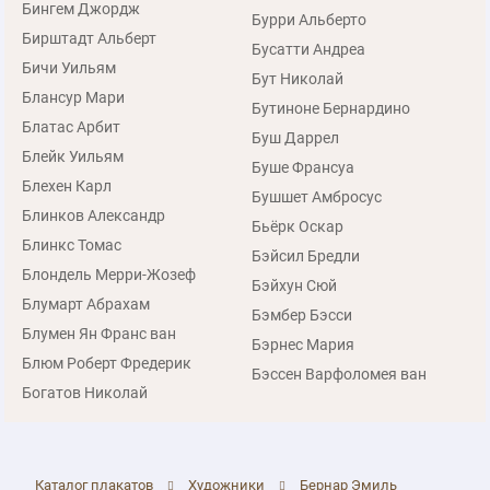
Бингем Джордж
Бурри Альберто
Бирштадт Альберт
Бусатти Андреа
Бичи Уильям
Бут Николай
Блансур Мари
Бутиноне Бернардино
Блатас Арбит
Буш Даррел
Блейк Уильям
Буше Франсуа
Блехен Карл
Бушшет Амбросус
Блинков Александр
Бьёрк Оскар
Блинкс Томас
Бэйсил Бредли
Блондель Мерри-Жозеф
Бэйхун Сюй
Блумарт Абрахам
Бэмбер Бэсси
Блумен Ян Франс ван
Бэрнес Мария
Блюм Роберт Фредерик
Бэссен Варфоломея ван
Богатов Николай
Каталог плакатов
Художники
Бернар Эмиль