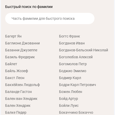
Быстрый поиск по фамилии
Багерт Ян
Боггс Франк
Баглионе Джованни
Богданов Иван
Базанни Джузеппе
Богданов-Бельский Николай
Базиль Фредерик
Боголюбов Алексей
Байлет
Богомолов Петр
Байль Жозеф
Боджио Эмилио
Бакст Леон
Бодмер Карл
Бакхёйзен Людольф
Бодри Карл Петрович
Баланде Гастон
Божен Любен
Бален ван Хендрик
Бойд Артур
Бален Хендрик
Бойли Луис
Балке Педер
Бокаччино Бокаччо