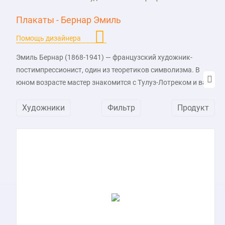
Плакаты - Бернар Эмиль
Помощь дизайнера
Эмиль Бернар (1868-1941) — французский художник-
постимпрессионист, один из теоретиков символизма. В
юном возрасте мастер знакомится с Тулуз-Лотреком и ван
Гогом, а затем сближается с художественной группой Порт-
Художники
Фильтр
Продукт
Авен и начинает дружбу с Гогеном, склоняясь к
примитивизму и разрабатывая параллельно с этим вместе
с Луи Анкетеном клуазоннистский стиль живописи,
подразумевающий использование контуров для
разделения разных оттенков. В связи с личным
религиозным кризисом автор обращает внимание на
средневековые сюжеты и затем присоединяется к
символистам Редону и Ходлеру.
Среди известных работ мастера «Две арабские женщины