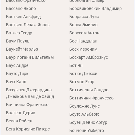
Бассано Франческо
Борлонган Элмер
Бассано Якопо
Боровиковский Владимир
Бастьен Альфред
Боррасса Луис
Бастьен-Лепаж Жюль
Борса Эмилио
Батлер Теодр
Борссом Антон
Баум Пауль
Бос Нандалал
Баунейт Чарльз
Босх Иероним
Баур Иоганн Вильгельм
Босхарт Амброзиус
Баус Андре
Бот Ян
Баутс Дирк
Ботке Джесси
Баух Карл
Ботман Егор
Бахуызен Джерардина
Боттичелли Сандро
Джейкоба Ван де Сэйнд
Боттичини Франческо
Баччиака Франческо
Боуложне Луис
Баэгерт Дерик
Боутс Альбертс
Беван Роберт
Боуэн Дэвис Артур
Бега Корнелис Питерс
Боччони Умберто