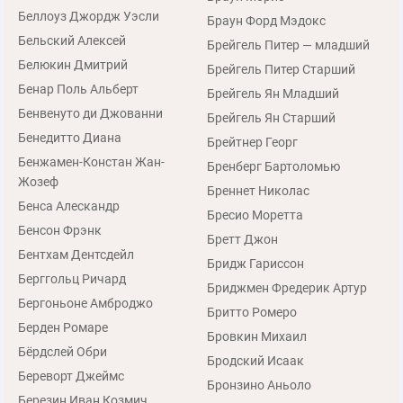
Беллоуз Джордж Уэсли
Браун Форд Мэдокс
Бельский Алексей
Брейгель Питер — младший
Белюкин Дмитрий
Брейгель Питер Старший
Бенар Поль Альберт
Брейгель Ян Младший
Бенвенуто ди Джованни
Брейгель Ян Старший
Бенедитто Диана
Брейтнер Георг
Бенжамен-Констан Жан-
Бренберг Бартоломью
Жозеф
Бреннет Николас
Бенса Алескандр
Бресио Моретта
Бенсон Фрэнк
Бретт Джон
Бентхам Дентсдейл
Бридж Гариссон
Берггольц Ричард
Бриджмен Фредерик Артур
Бергоньоне Амброджо
Бритто Ромеро
Берден Ромаре
Бровкин Михаил
Бёрдслей Обри
Бродский Исаак
Береворт Джеймс
Бронзино Аньоло
Березин Иван Козмич