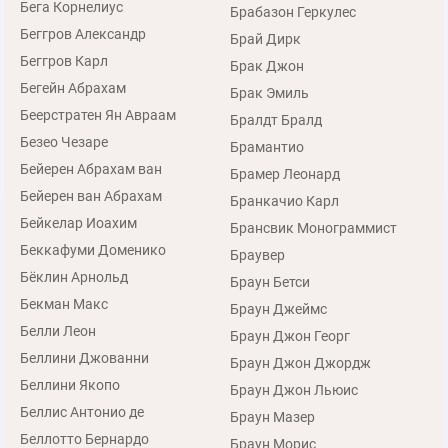
Бега Корнелиус
Брабазон Геркулес
Беггров Александр
Брай Дирк
Беггров Карл
Брак Джон
Бегейн Абрахам
Брак Эмиль
Беерстратен Ян Авраам
Бралдт Бралд
Безео Чезаре
Брамантио
Бейерен Абрахам ван
Брамер Леонард
Бейерен ван Абрахам
Бранкачио Карл
Бейкелар Иоахим
Брансвик Монограммист
Беккафуми Доменико
Браувер
Бёклин Арнольд
Браун Бетси
Бекман Макс
Браун Джеймс
Белли Леон
Браун Джон Георг
Беллини Джованни
Браун Джон Джордж
Беллини Якопо
Браун Джон Льюис
Беллис Антонио де
Браун Мазер
Беллотто Бернардо
Браун Морис