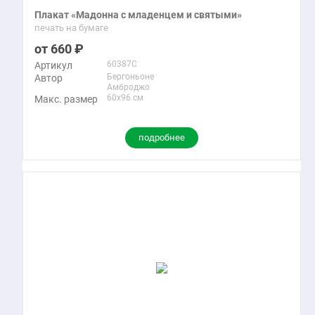
Плакат «Мадонна с младенцем и святыми»
печать на бумаге
660
60387C
Артикул
Бергоньоне
Автор
Амброджо
60x96 см
Макс. размер
подробнее