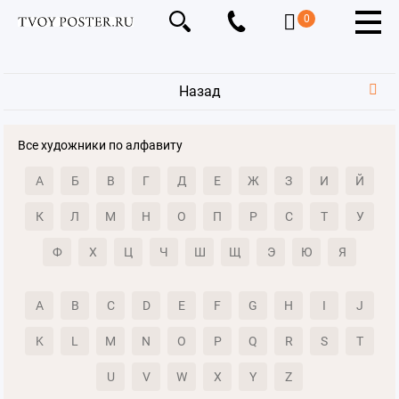
0
Назад
Все художники по алфавиту
А
Б
В
Г
Д
Е
Ж
З
И
Й
К
Л
М
Н
О
П
Р
С
Т
У
Ф
Х
Ц
Ч
Ш
Щ
Э
Ю
Я
A
B
C
D
E
F
G
H
I
J
K
L
M
N
O
P
Q
R
S
T
U
V
W
X
Y
Z