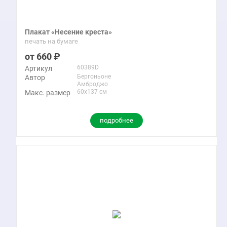
Плакат «Несение креста»
печать на бумаге
660
60389D
Артикул
Бергоньоне
Автор
Амброджо
60x137 см
Макс. размер
подробнее