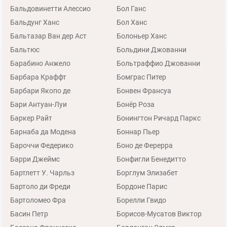
Бальдовинетти Алессио
Бол Ганс
Бальдунг Ханс
Бол Ханс
Бальтазар Ван дер Аст
Болоньер Ханс
Бальтюс
Больдини Джованни
Барабино Анжело
Больтраффио Джованни
Барбара Краффт
Бомграс Питер
Барбари Якопо де
Бонвен Франсуа
Бари Антуан-Луи
Бонёр Роза
Баркер Райт
Бонингтон Ричард Паркс
Барнаба да Модена
Боннар Пьер
Бароччи Федерико
Боно де Ферерра
Барри Джеймс
Бонфигли Бенедитто
Бартлетт У. Чарльз
Борглум Элизабет
Бартоло ди Фреди
Бордоне Парис
Бартоломео Фра
Борелли Гвидо
Басин Петр
Борисов-Мусатов Виктор