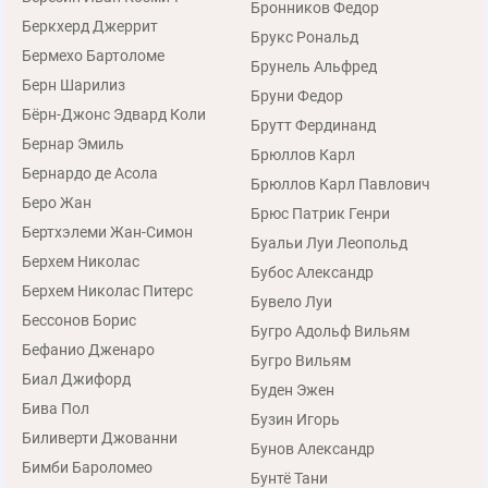
Бронников Федор
Беркхерд Джеррит
Брукс Рональд
Бермехо Бартоломе
Брунель Альфред
Берн Шарилиз
Бруни Федор
Бёрн-Джонс Эдвард Коли
Брутт Фердинанд
Бернар Эмиль
Брюллов Карл
Бернардо де Асола
Брюллов Карл Павлович
Беро Жан
Брюс Патрик Генри
Бертхэлеми Жан-Симон
Буальи Луи Леопольд
Берхем Николас
Бубос Александр
Берхем Николас Питерс
Бувело Луи
Бессонов Борис
Бугро Адольф Вильям
Бефанио Дженаро
Бугро Вильям
Биал Джифорд
Буден Эжен
Бива Пол
Бузин Игорь
Биливерти Джованни
Бунов Александр
Бимби Бароломео
Бунтё Тани