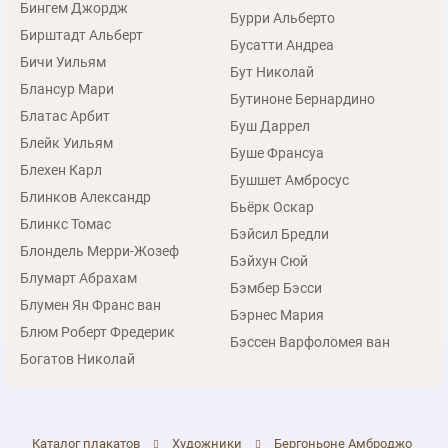
Бингем Джордж
Бурри Альберто
Бирштадт Альберт
Бусатти Андреа
Бичи Уильям
Бут Николай
Блансур Мари
Бутиноне Бернардино
Блатас Арбит
Буш Даррел
Блейк Уильям
Буше Франсуа
Блехен Карл
Бушшет Амбросус
Блинков Александр
Бьёрк Оскар
Блинкс Томас
Бэйсил Бредли
Блондель Мерри-Жозеф
Бэйхун Сюй
Блумарт Абрахам
Бэмбер Бэсси
Блумен Ян Франс ван
Бэрнес Мария
Блюм Роберт Фредерик
Бэссен Варфоломея ван
Богатов Николай
Каталог плакатов
Художники
Бергоньоне Амброджо