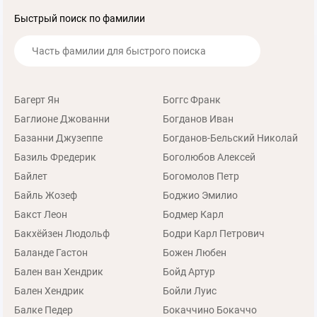
Быстрый поиск по фамилии
Багерт Ян
Боггс Франк
Баглионе Джованни
Богданов Иван
Базанни Джузеппе
Богданов-Бельский Николай
Базиль Фредерик
Боголюбов Алексей
Байлет
Богомолов Петр
Байль Жозеф
Боджио Эмилио
Бакст Леон
Бодмер Карл
Бакхёйзен Людольф
Бодри Карл Петрович
Баланде Гастон
Божен Любен
Бален ван Хендрик
Бойд Артур
Бален Хендрик
Бойли Луис
Балке Педер
Бокаччино Бокаччо