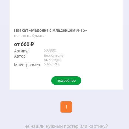
Плакат «Мадонна с младенцем №15»
печать на бумаге
660
60388C
Артикул
Бергоньоне
Автор
Амброджо
60x95 см
Макс. размер
подробнее
1
не нашли нужный постер или картину?