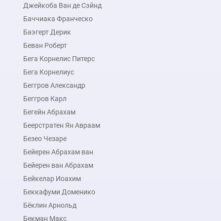
Джейкоба Ван де Сэйнд
Баччиака Франческо
Баэгерт Дерик
Беван Роберт
Бега Корнелис Питерс
Бега Корнелиус
Беггров Александр
Беггров Карл
Бегейн Абрахам
Беерстратен Ян Авраам
Безео Чезаре
Бейерен Абрахам ван
Бейерен ван Абрахам
Бейкелар Иоахим
Беккафуми Доменико
Бёклин Арнольд
Бекман Макс