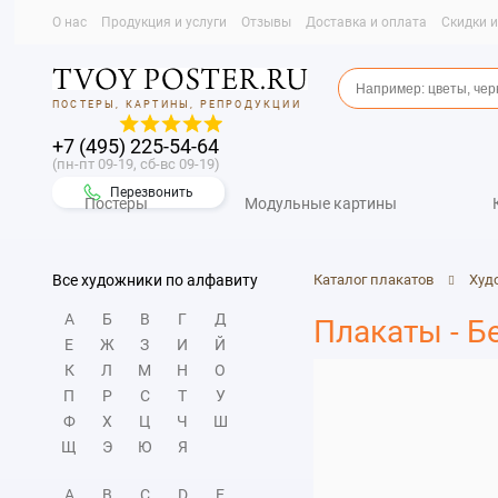
О нас
Продукция и услуги
Отзывы
Доставка и оплата
Скидки 
ПОСТЕРЫ, КАРТИНЫ, РЕПРОДУКЦИИ
+7 (495) 225-54-64
(пн-пт 09-19, сб-вс 09-19)
Перезвонить
Постеры
Модульные картины
Все художники по алфавиту
Каталог плакатов
Худ
А
Б
В
Г
Д
Плакаты - Б
Е
Ж
З
И
Й
К
Л
М
Н
О
П
Р
С
Т
У
Ф
Х
Ц
Ч
Ш
Щ
Э
Ю
Я
A
B
C
D
E