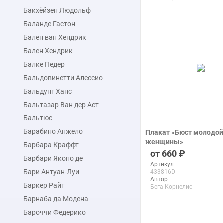
Питерс
Бакхёйзен Людольф
Макс. размер
130x145 см
Баланде Гастон
Бален ван Хендрик
подробнее
Бален Хендрик
Балке Педер
Бальдовинетти Алессио
Бальдунг Ханс
Бальтазар Ван дер Аст
Бальтюс
Барабино Анжело
Плакат «Бюст молодой
женщины»
Барбара Краффт
печать на бумаге
660
Барбари Якопо де
Артикул
Бари Антуан-Луи
433816D
Автор
Баркер Райт
Бега Корнелис
Питерс
Барнаба да Модена
Макс. размер
110x149 см
Бароччи Федерико