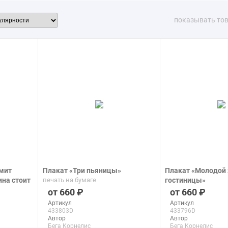
показывать то
мит
Плакат «Три пьяницы»
Плакат «Молодой 
ина стоит
печать на бумаге
гостиницы»
печать на бумаге
660
660
Артикул
Артикул
433803D
433796D
Автор
Автор
Бега Корнелис
Бега Корнелис