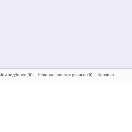
Мои подборки
(
0
)
Недавно просмотренные
(
0
)
Корзина
скидок и распродаж!
на обработку своих персональных данных