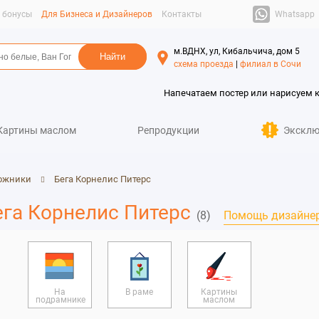
Whatsapp
и бонусы
Для Бизнеса и Дизайнеров
Контакты
м.ВДНХ, ул, Кибальчича, дом 5
схема проезда
|
филиал в Сочи
Напечатаем постер или нарисуем 
Картины маслом
Репродукции
Эксклю
ожники
Бега Корнелис Питерс
ега Корнелис Питерс
(8)
Помощь дизайне
На
В раме
Картины
подрамнике
маслом