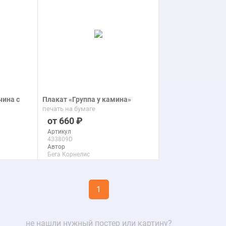
подробнее
подроб
ина с
Плакат «Группа у камина»
печать на бумаге
660
Артикул
433809D
Автор
Бега Корнелис
Питерс
Макс. размер
110x144 см
1
подробнее
не нашли нужный постер или картину?