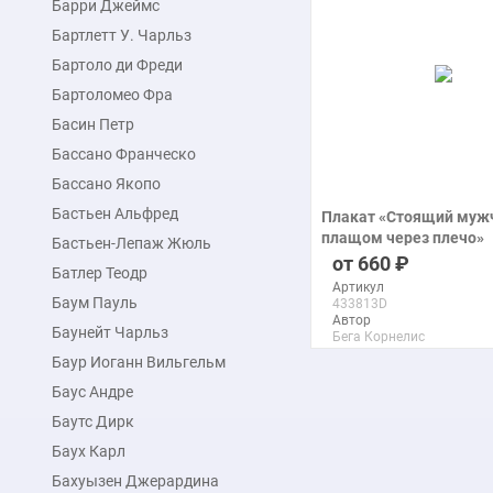
Барри Джеймс
подробнее
Бартлетт У. Чарльз
Бартоло ди Фреди
Бартоломео Фра
Басин Петр
Бассано Франческо
Бассано Якопо
Бастьен Альфред
Плакат «Стоящий мужч
плащом через плечо»
Бастьен-Лепаж Жюль
печать на бумаге
660
Батлер Теодр
Артикул
Баум Пауль
433813D
Автор
Баунейт Чарльз
Бега Корнелис
Питерс
Баур Иоганн Вильгельм
Макс. размер
120x143 см
Баус Андре
Баутс Дирк
подробнее
Баух Карл
Бахуызен Джерардина