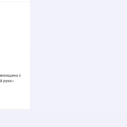
нее
 женщина с
й руке»