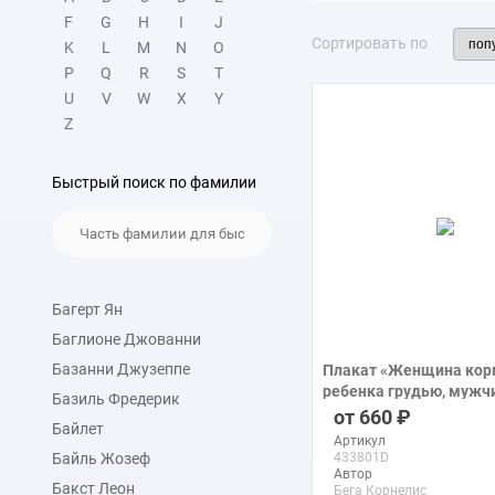
F
G
H
I
J
Сортировать по
K
L
M
N
O
P
Q
R
S
T
U
V
W
X
Y
Z
Быстрый поиск по фамилии
Багерт Ян
Баглионе Джованни
Базанни Джузеппе
Плакат «Женщина кор
ребенка грудью, мужч
Базиль Фредерик
за ней»
660
Байлет
печать на бумаге
Артикул
Байль Жозеф
433801D
Автор
Бакст Леон
Бега Корнелис