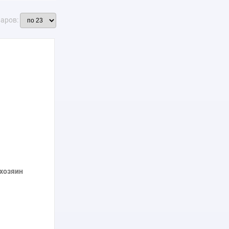
варов:
хозяин