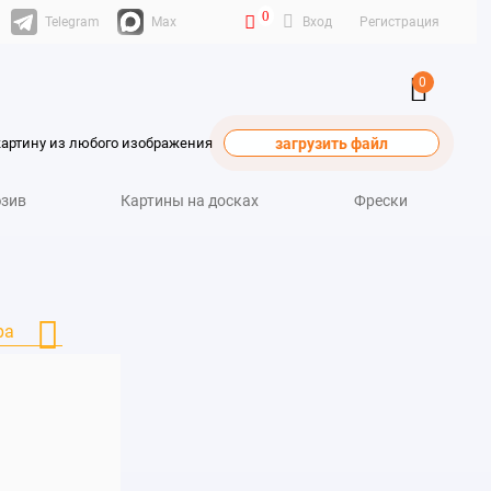
0
Telegram
Max
Вход
Регистрация
0
картину из любого изображения
загрузить файл
зив
Картины на досках
Фрески
ра