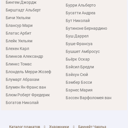
Бингем Джордж
Бурри Альберто
Бирштадт Альберт
Бусатти Андреа
Бичи Уильям
Бут Николай
Блансур Мари
Бутиноне Бернардино
Блатас Арбит
Буш Даррел
Блейк Уильям
Буше Франсуа
Блехен Карл
Бушшет Амбросус
Блинков Александр
Бьёрк Оскар
Блинкс Томас
Бэйсил Бредли
Блондель Мерри-Жозеф
Бэйхун Сюй
Блумарт Абрахам
Бэмбер Бэсси
Блумен Ян Франс ван
Бэрнес Мария
Блюм Роберт Фредерик
Бэссен Варфоломея ван
Богатов Николай
Каталог плакатов
Художники
Баунейт Чарльз