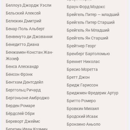
Беллоуз Джордж Уэсли
Браун Форд Мэдокс
Бельский Алексей
Брейгель Питер — младший
Белюкин Дмитрий
Брейгель Питер Старший
Бенар Поль Альберт
Брейгель Ян Младший
Бенвенуто ди Джованни
Брейгель Ян Старший
Бенедитто Диана
Брейтнер Георг
Бенжамен-Констан Жан-
Бренберг Бартоломью
Жозеф
Бреннет Николас
Бенса Алескандр
Бресио Моретта
Бенсон Фрэнк
Бретт Джон
Бентхам Дентсдейл
Бридж Гариссон
Берггольц Ричард
Бриджмен Фредерик Артур
Бергоньоне Амброджо
Бритто Ромеро
Берден Ромаре
Бровкин Михаил
Бёрдслей Обри
Бродский Исаак
Береворт Джеймс
Бронзино Аньоло
Березин Иван Козмич