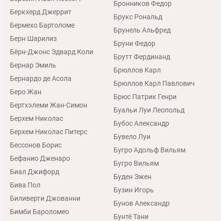
Бронников Федор
Беркхерд Джеррит
Брукс Рональд
Бермехо Бартоломе
Брунель Альфред
Берн Шарилиз
Бруни Федор
Бёрн-Джонс Эдвард Коли
Брутт Фердинанд
Бернар Эмиль
Брюллов Карл
Бернардо де Асола
Брюллов Карл Павлович
Беро Жан
Брюс Патрик Генри
Бертхэлеми Жан-Симон
Буальи Луи Леопольд
Берхем Николас
Бубос Александр
Берхем Николас Питерс
Бувело Луи
Бессонов Борис
Бугро Адольф Вильям
Бефанио Дженаро
Бугро Вильям
Биал Джифорд
Буден Эжен
Бива Пол
Бузин Игорь
Биливерти Джованни
Бунов Александр
Бимби Бароломео
Бунтё Тани