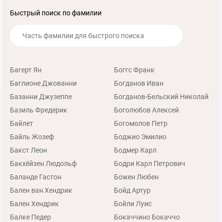
Быстрый поиск по фамилии
Багерт Ян
Боггс Франк
Баглионе Джованни
Богданов Иван
Базанни Джузеппе
Богданов-Бельский Николай
Базиль Фредерик
Боголюбов Алексей
Байлет
Богомолов Петр
Байль Жозеф
Боджио Эмилио
Бакст Леон
Бодмер Карл
Бакхёйзен Людольф
Бодри Карл Петрович
Баланде Гастон
Божен Любен
Бален ван Хендрик
Бойд Артур
Бален Хендрик
Бойли Луис
Балке Педер
Бокаччино Бокаччо