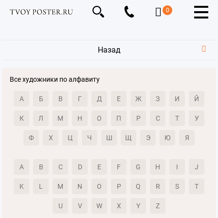
0
Назад
Все художники по алфавиту
А
Б
В
Г
Д
Е
Ж
З
И
Й
К
Л
М
Н
О
П
Р
С
Т
У
Ф
Х
Ц
Ч
Ш
Щ
Э
Ю
Я
A
B
C
D
E
F
G
H
I
J
K
L
M
N
O
P
Q
R
S
T
U
V
W
X
Y
Z