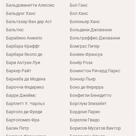
Бальдовинетти Алессио
Бол Ганс
Бальдунг Ханс
Бол Ханс
Бальтазар Ван дер Аст
Болоньер Ханс
Бальтюс
Больдини Джованни
Барабино Анжело
Больтраффио Джованни
Барбара Краффт
Бомграс Питер
Барбари Якопо де
Бонвен Франсуа
Бари Антуан-Луи
Бонёр Роза
Баркер Райт
Бонингтон Ричард Паркс
Барнаба да Модена
Боннар Пьер
Бароччи Федерико
Боно де Ферерра
Барри Джеймс
Бонфигли Бенедитто
Бартлетт У. Чарльз
Борглум Элизабет
Бартоло ди Фреди
Бордоне Парис
Бартоломео Фра
Борелли Гвидо
Басин Петр
Борисов-Мусатов Виктор