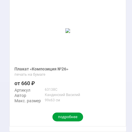
Плакат «Композиция №26»
печать на бумаге
660
63138C
Артикул
Кандинский Василий
Автор
99x63 см
Макс. размер
подробнее