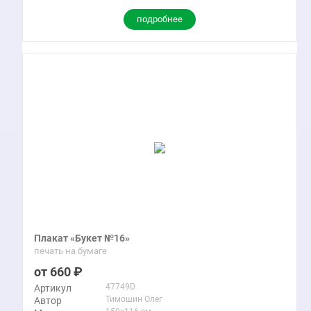
подробнее
Плакат «Букет №16»
печать на бумаге
660
47749D
Артикул
Тимошин Олег
Автор