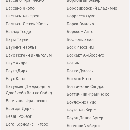
Бассано Франческо
Борлонган Элмер
Бассано Якопо
Боровиковский Владимир
Бастьен Альфред
Боррасса Луис
Бастьен-Лепаж Жюль
Борса Эмилио
Батлер Теодр
Борссом Антон
Баум Пауль
Бос Нандалал
Баунейт Чарльз
Босх Иероним
Баур Иоганн Вильгельм
Босхарт Амброзиус
Баус Андре
Бот Ян
Баутс Дирк
Ботке Джесси
Баух Карл
Ботман Егор
Бахуызен Джерардина
Боттичелли Сандро
Джейкоба Ван де Сэйнд
Боттичини Франческо
Баччиака Франческо
Боуложне Луис
Баэгерт Дерик
Боутс Альбертс
Беван Роберт
Боуэн Дэвис Артур
Бега Корнелис Питерс
Боччони Умберто