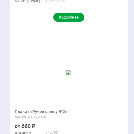
150x116 см
Макс. размер
подробнее
Плакат «Ручей в лесу №2»
печать на бумаге
660
64379D
Артикул