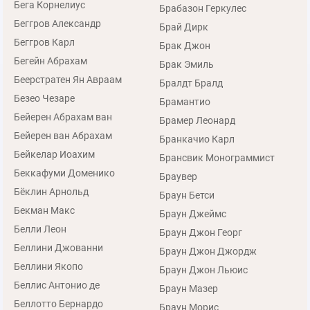
Бега Корнелиус
Брабазон Геркулес
Беггров Александр
Брай Дирк
Беггров Карл
Брак Джон
Бегейн Абрахам
Брак Эмиль
Беерстратен Ян Авраам
Бралдт Бралд
Безео Чезаре
Брамантио
Бейерен Абрахам ван
Брамер Леонард
Бейерен ван Абрахам
Бранкачио Карл
Бейкелар Иоахим
Брансвик Монограммист
Беккафуми Доменико
Браувер
Бёклин Арнольд
Браун Бетси
Бекман Макс
Браун Джеймс
Белли Леон
Браун Джон Георг
Беллини Джованни
Браун Джон Джордж
Беллини Якопо
Браун Джон Льюис
Беллис Антонио де
Браун Мазер
Беллотто Бернардо
Браун Морис