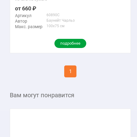
660
60890C
Артикул
Баунейт Чарльз
Автор
100x75 см
Макс. размер
подробнее
1
Вам могут понравится