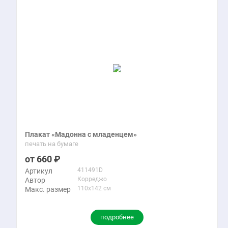
Плакат «Мадонна с младенцем»
печать на бумаге
660
411491D
Артикул
Корреджо
Автор
110x142 см
Макс. размер
подробнее