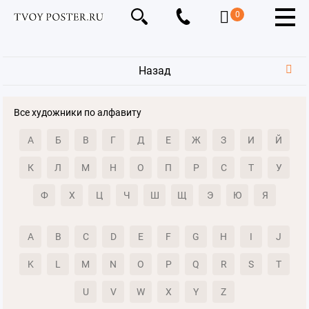
0
Назад
Все художники по алфавиту
А
Б
В
Г
Д
Е
Ж
З
И
Й
К
Л
М
Н
О
П
Р
С
Т
У
Ф
Х
Ц
Ч
Ш
Щ
Э
Ю
Я
A
B
C
D
E
F
G
H
I
J
K
L
M
N
O
P
Q
R
S
T
U
V
W
X
Y
Z