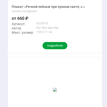
Плакат «Речной пейзаж при лунном свете, c.»
печать на бумаге
660
423581D
Артикул
Арт Ван дер Нер
Автор
150x111 см
Макс. размер
подробнее