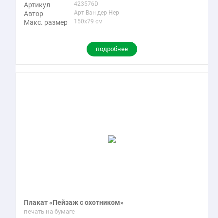
423576D
Артикул
Арт Ван дер Нер
Автор
150x79 см
Макс. размер
подробнее
Плакат «Пейзаж с охотником»
печать на бумаге