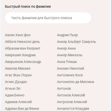
Быстрый поиск по фамилии
Аахен Ханс фон
Андрие Пьер
Аббате Никколо дель
Анкер Альберт Самуэль
Абрахам ван Калрает
Анкер Анна
Аверкамп Хендрик
Анкер Микаэль
Аверьянов Александр
Анна Плишк
Авилов Михаил
Анохин Николай
Агас Жак-Лоран
Антолинез Хосе
Агнес Дундас
Антонелло да Мессина
Агнью Эл
Антонов
Адам Бенно
Антонов Алексей
Адамов Алексей
Антропов Алексей
Адриан Ван де Венне
Анчилотти Клаудия