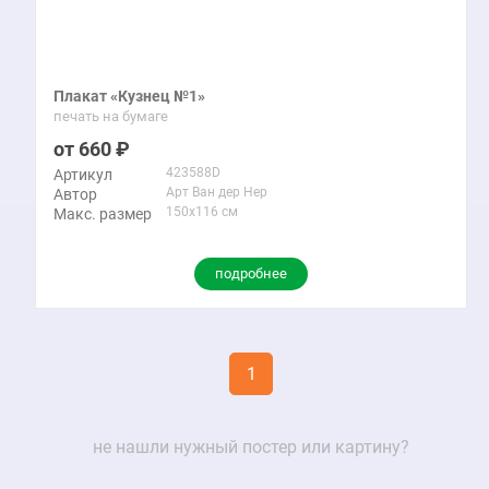
Плакат «Кузнец №1»
печать на бумаге
660
423588D
Артикул
Арт Ван дер Нер
Автор
150x116 см
Макс. размер
подробнее
1
не нашли нужный постер или картину?