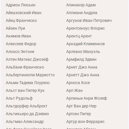
Адрион Люсьен
Апинакер Адам
Айвазовский Иван
Аппиани Андреа
Айец Франческо
Аргунов Иван Петрович
Айзен Луи
Арентсензус Флорис
Акимов Иван
Арентц Арент
Алексеев Федор
Аркадий Клименков
Алонсо Энтони
Арлеано Мануэль
Алтен Матиас Джозеф
Армфилд Эдвин
Альбани Франческо
Арнет Джо Анна
Альбертинелли Мариотто
Арнетт Джо Анна
Альма-Тадема Лоуренс
Арноса Хосе
Альст ван Питер Кук
Арп Жан
Альт Рудольф
Арпиньи Анри Жозеф
Альтдорфер Альбрехт
Арт Ван дер Нер
Альтикьеро да Дзевио
Артсен Питер
Альтман Александр
Артур вон Феррарис