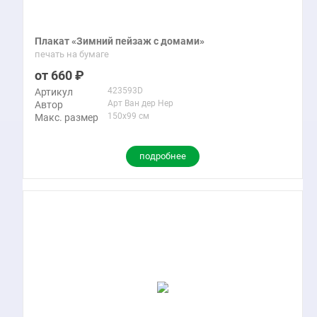
Плакат «Зимний пейзаж с домами»
печать на бумаге
660
423593D
Артикул
Арт Ван дер Нер
Автор
150x99 см
Макс. размер
подробнее