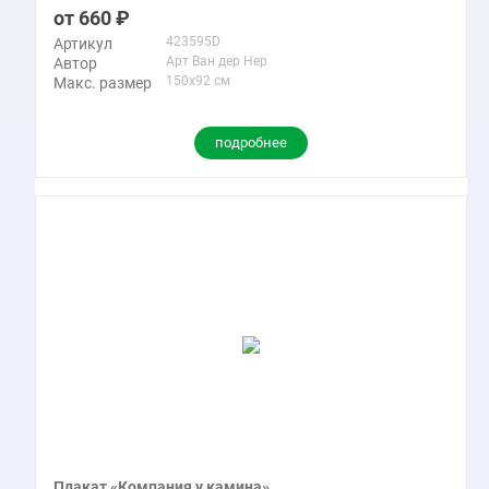
660
423595D
Артикул
Арт Ван дер Нер
Автор
150x92 см
Макс. размер
подробнее
Плакат «Компания у камина»