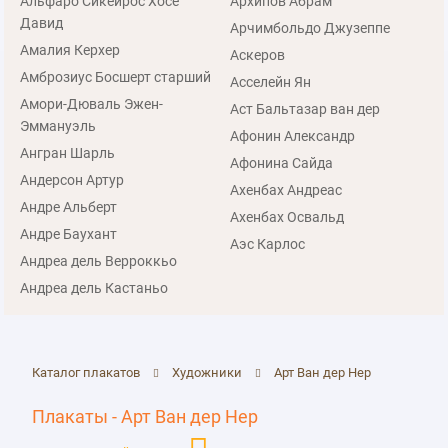
Альфаро Сикейрос Хосе
Архипов Абрам
Давид
Арчимбольдо Джузеппе
Амалия Керхер
Аскеров
Амброзиус Босшерт старший
Асселейн Ян
Амори-Дюваль Эжен-
Аст Бальтазар ван дер
Эммануэль
Афонин Александр
Ангран Шарль
Афонина Сайда
Андерсон Артур
Ахенбах Андреас
Андре Альберт
Ахенбах Освальд
Андре Баухант
Аэс Карлос
Андреа дель Верроккьо
Андреа дель Кастаньо
Каталог плакатов
Художники
Арт Ван дер Нер
Плакаты - Арт Ван дер Нер