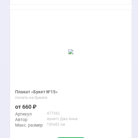
Плакат «Букет №15»
печать на бумаге
660
47736C
Артикул
Арнетт Джо Анна
Автор
100x82 см
Макс. размер