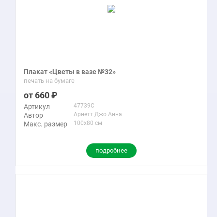
Плакат «Цветы в вазе №32»
печать на бумаге
660
47739C
Артикул
Арнетт Джо Анна
Автор
100x80 см
Макс. размер
подробнее