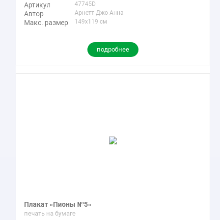
47745D
Артикул
Арнетт Джо Анна
Автор
149x119 см
Макс. размер
подробнее
Плакат «Пионы №5»
печать на бумаге