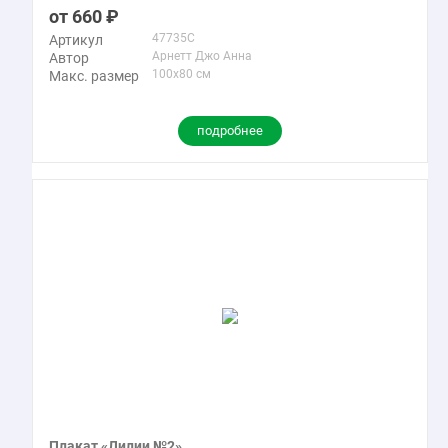
660
47735C
Артикул
Арнетт Джо Анна
Автор
100x80 см
Макс. размер
подробнее
Плакат «Лилии №2»