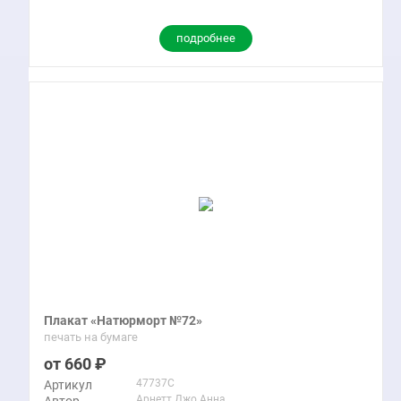
подробнее
Плакат «Натюрморт №72»
печать на бумаге
660
47737C
Артикул
Арнетт Джо Анна