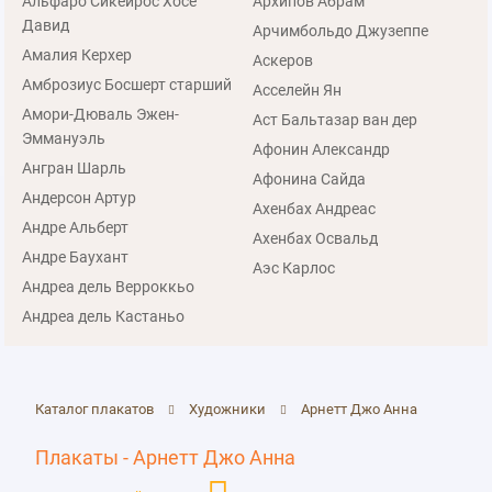
Альфаро Сикейрос Хосе
Архипов Абрам
Давид
Арчимбольдо Джузеппе
Амалия Керхер
Аскеров
Амброзиус Босшерт старший
Асселейн Ян
Амори-Дюваль Эжен-
Аст Бальтазар ван дер
Эммануэль
Афонин Александр
Ангран Шарль
Афонина Сайда
Андерсон Артур
Ахенбах Андреас
Андре Альберт
Ахенбах Освальд
Андре Баухант
Аэс Карлос
Андреа дель Верроккьо
Андреа дель Кастаньо
Каталог плакатов
Художники
Арнетт Джо Анна
Плакаты - Арнетт Джо Анна