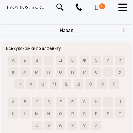
0
Назад
Все художники по алфавиту
А
Б
В
Г
Д
Е
Ж
З
И
Й
К
Л
М
Н
О
П
Р
С
Т
У
Ф
Х
Ц
Ч
Ш
Щ
Э
Ю
Я
A
B
C
D
E
F
G
H
I
J
K
L
M
N
O
P
Q
R
S
T
U
V
W
X
Y
Z