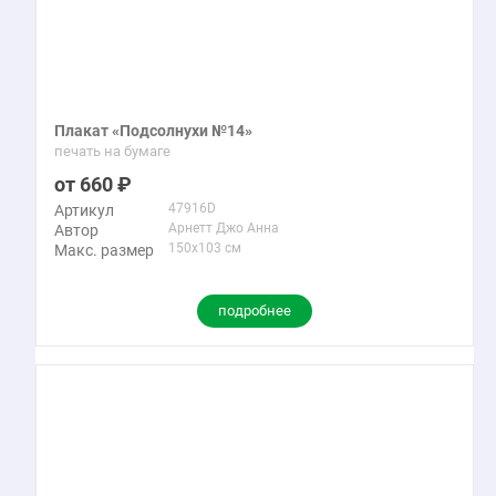
Плакат «Подсолнухи №14»
печать на бумаге
660
47916D
Артикул
Арнетт Джо Анна
Автор
150x103 см
Макс. размер
подробнее