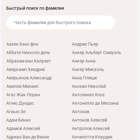
Быстрый поиск по фамилии
Аахен Ханс фон
Андрие Пьер
Аббате Никколо дель
Анкер Альберт Самуэль
Абрахам ван Калрает
Анкер Анна
Аверкамп Хендрик
Анкер Микаэль
Аверьянов Александр
Анна Плишк
Авилов Михаил
Анохин Николай
Агас Жак-Лоран
Антолинез Хосе
Агнес Дундас
Антонелло да Мессина
Агнью Эл
Антонов
Адам Бенно
Антонов Алексей
Адамов Алексей
Антропов Алексей
Адриан Ван де Венне
Анчилотти Клаудия