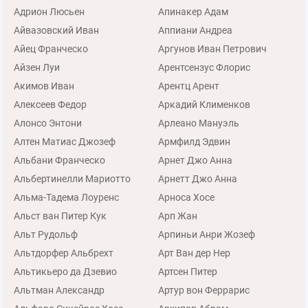
Адрион Люсьен
Апинакер Адам
Айвазовский Иван
Аппиани Андреа
Айец Франческо
Аргунов Иван Петрович
Айзен Луи
Арентсензус Флорис
Акимов Иван
Арентц Арент
Алексеев Федор
Аркадий Клименков
Алонсо Энтони
Арлеано Мануэль
Алтен Матиас Джозеф
Армфилд Эдвин
Альбани Франческо
Арнет Джо Анна
Альбертинелли Мариотто
Арнетт Джо Анна
Альма-Тадема Лоуренс
Арноса Хосе
Альст ван Питер Кук
Арп Жан
Альт Рудольф
Арпиньи Анри Жозеф
Альтдорфер Альбрехт
Арт Ван дер Нер
Альтикьеро да Дзевио
Артсен Питер
Альтман Александр
Артур вон Феррарис