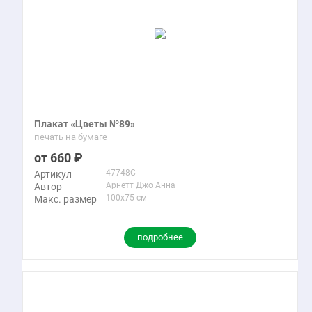
Плакат «Цветы №89»
печать на бумаге
660
47748C
Артикул
Арнетт Джо Анна
Автор
100x75 см
Макс. размер
подробнее