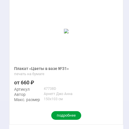
Плакат «Цветы в вазе №31»
печать на бумаге
660
47738D
Артикул
Арнетт Джо Анна
Автор
150x103 см
Макс. размер
подробнее