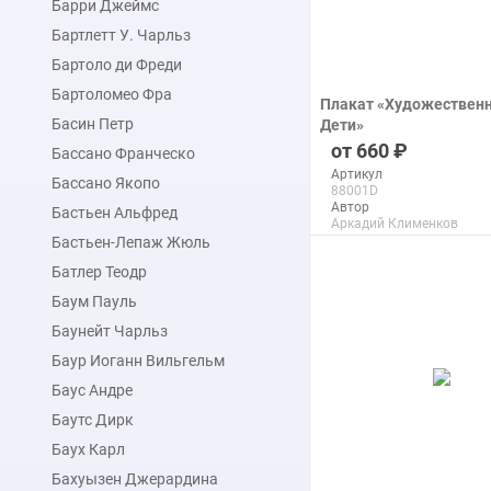
Барри Джеймс
Бартлетт У. Чарльз
Бартоло ди Фреди
Бартоломео Фра
Плакат «Художественн
Басин Петр
Дети»
печать на бумаге
660
Бассано Франческо
Артикул
Бассано Якопо
88001D
Автор
Бастьен Альфред
Аркадий Клименков
Макс. размер
Бастьен-Лепаж Жюль
120x150 см
Батлер Теодр
Баум Пауль
подробнее
Баунейт Чарльз
Баур Иоганн Вильгельм
Баус Андре
Баутс Дирк
Баух Карл
Бахуызен Джерардина