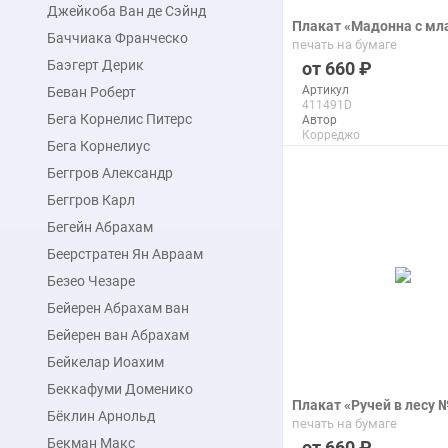
Джейкоба Ван де Сэйнд
Плакат «Мадонна с м
Баччиака Франческо
печать на бумаге
Баэгерт Дерик
660
Артикул
Беван Роберт
411491D
Бега Корнелис Питерс
Автор
Корреджо
Бега Корнелиус
Макс. размер
110x142 см
Беггров Александр
Беггров Карл
подробнее
Бегейн Абрахам
Беерстратен Ян Авраам
Безео Чезаре
Бейерен Абрахам ван
Бейерен ван Абрахам
Бейкелар Иоахим
Беккафуми Доменико
Плакат «Ручей в лесу 
Бёклин Арнольд
печать на бумаге
Бекман Макс
660