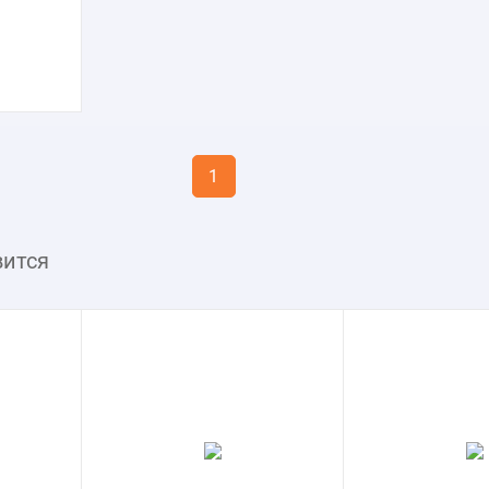
1
вится