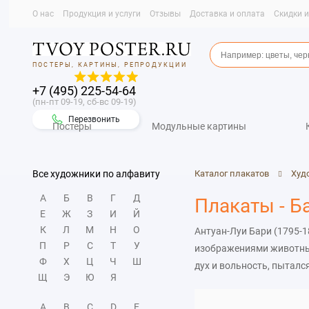
О нас
Продукция и услуги
Отзывы
Доставка и оплата
Скидки 
ПОСТЕРЫ, КАРТИНЫ, РЕПРОДУКЦИИ
+7 (495) 225-54-64
(пн-пт 09-19, сб-вс 09-19)
Перезвонить
Постеры
Модульные картины
Все художники по алфавиту
Каталог плакатов
Худ
А
Б
В
Г
Д
Плакаты - Б
Е
Ж
З
И
Й
К
Л
М
Н
О
Антуан-Луи Бари (1795-1
П
Р
С
Т
У
изображениями животных
Ф
Х
Ц
Ч
Ш
дух и вольность, пыталс
Щ
Э
Ю
Я
его характер, повадки, 
A
B
C
D
E