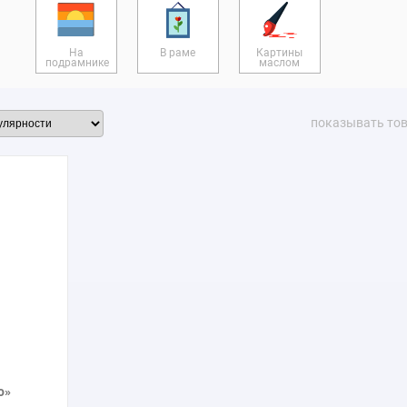
 очень увлекался графикой и акварелью, так же продолжая тради
ы. Среди его известных картин «Лес в Фонтенбло», «Два ягуара», «
укции картин Антуана-Луи Бари маслом в интернет-магазине Твой 
На
В раме
Картины
подрамнике
маслом
показывать то
о»