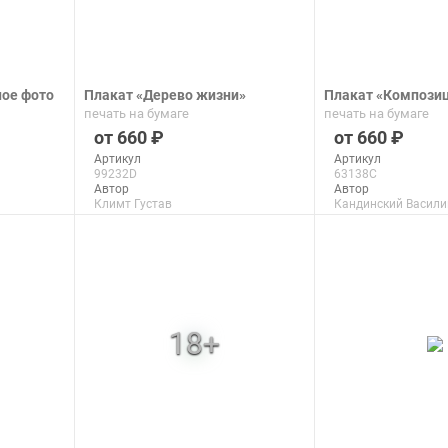
ое фото
Плакат «Дерево жизни»
Плакат «Компози
печать на бумаге
печать на бумаге
660
660
Артикул
Артикул
99232D
63138C
Автор
Автор
Климт Густав
Кандинский Васили
Макс. размер
Макс. размер
150x100 см
99x63 см
подробнее
подроб