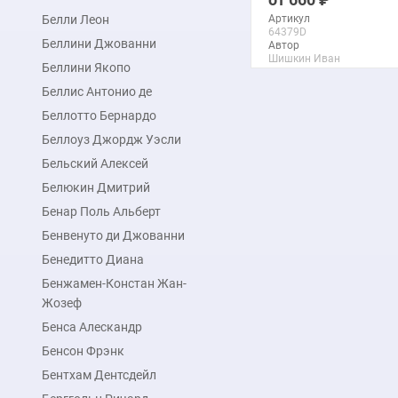
Белли Леон
Артикул
64379D
Беллини Джованни
Автор
Шишкин Иван
Беллини Якопо
Макс. размер
90x137 см
Беллис Антонио де
Беллотто Бернардо
подробнее
Беллоуз Джордж Уэсли
Бельский Алексей
Белюкин Дмитрий
Бенар Поль Альберт
Бенвенуто ди Джованни
Бенедитто Диана
Бенжамен-Констан Жан-
Жозеф
Бенса Алескандр
Бенсон Фрэнк
Бентхам Дентсдейл