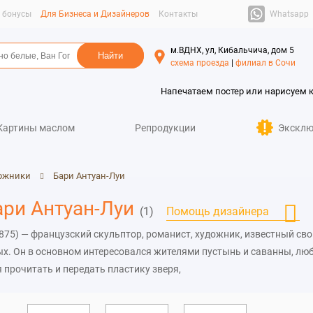
Whatsapp
и бонусы
Для Бизнеса и Дизайнеров
Контакты
м.ВДНХ, ул, Кибальчича, дом 5
схема проезда
|
филиал в Сочи
Напечатаем постер или нарисуем 
Картины маслом
Репродукции
Эксклю
ожники
Бари Антуан-Луи
ари Антуан-Луи
(1)
Помощь дизайнера
875) — французский скульптор, романист, художник, известный св
. Он в основном интересовался жителями пустынь и саванны, лю
я прочитать и передать пластику зверя,
взаимоотношения, в том числе и с человеком, изображал сцены охот