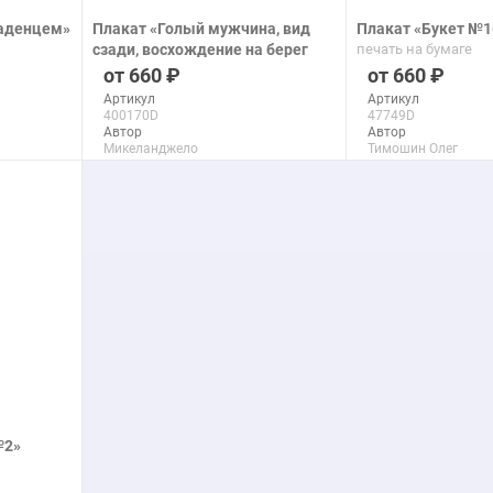
ладенцем»
Плакат «Голый мужчина, вид
Плакат «Букет №1
сзади, восхождение на берег
печать на бумаге
реки после Микеланджело»
660
660
печать на бумаге
Артикул
Артикул
400170D
47749D
Автор
Автор
Микеланджело
Тимошин Олег
Макс. размер
Макс. размер
90x138 см
150x116 см
подробнее
подроб
№2»