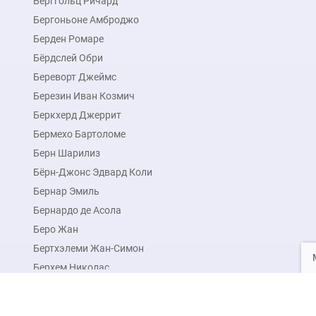
Берггольц Ричард
Бергоньоне Амброджо
Берден Ромаре
Бёрдслей Обри
Береворт Джеймс
Березин Иван Козмич
Беркхерд Джеррит
Бермехо Бартоломе
Берн Шарилиз
Бёрн-Джонс Эдвард Коли
Бернар Эмиль
Бернардо де Асола
Беро Жан
Бертхэлеми Жан-Симон
Берхем Николас
Берхем Николас Питерс
Бессонов Борис