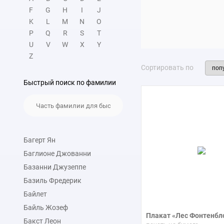
В последние годы автор
F
G
H
I
J
животных на фоне природ
K
L
M
N
O
Вы можете купить репрод
P
Q
R
S
T
U
V
W
X
Y
Z
Сортировать по
Быстрый поиск по фамилии
Багерт Ян
Баглионе Джованни
Базанни Джузеппе
Базиль Фредерик
Байлет
Байль Жозеф
Плакат «Лес Фонтенбл
Бакст Леон