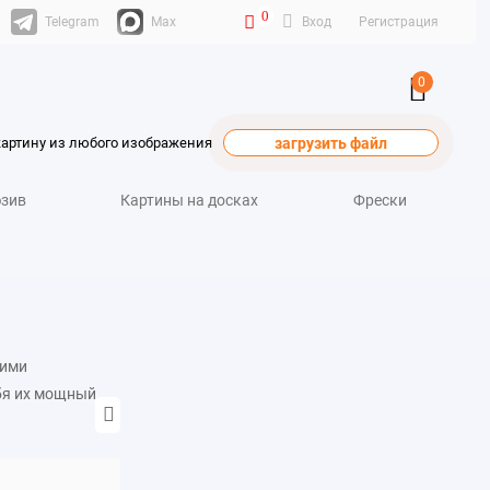
0
Telegram
Max
Вход
Регистрация
0
картину из любого изображения
загрузить файл
зив
Картины на досках
Фрески
оими
бя их мощный
ы.