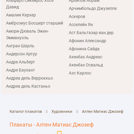
Альфаро Сикейрос Хосе
Архипов Абрам
Давид
Арчимбольдо Джузеппе
Амалия Керхер
Аскеров
Амброзиус Босшерт старший
Асселейн Ян
Амори-Дюваль Эжен-
Аст Бальтазар ван дер
Эммануэль
Афонин Александр
Ангран Шарль
Афонина Сайда
Андерсон Артур
Ахенбах Андреас
Андре Альберт
Ахенбах Освальд
Андре Баухант
Аэс Карлос
Андреа дель Верроккьо
Андреа дель Кастаньо
Каталог плакатов
Художники
Алтен Матиас Джозеф
Плакаты - Алтен Матиас Джозеф