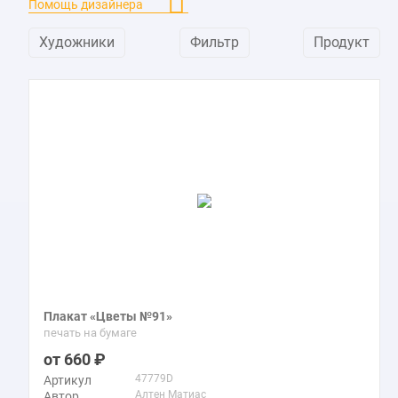
Помощь дизайнера
Художники
Фильтр
Продукт
Плакат «Цветы №91»
печать на бумаге
660
47779D
Артикул
Алтен Матиас
Автор