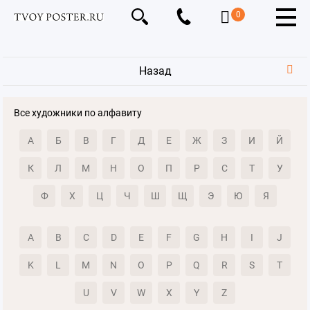
0
Назад
Все художники по алфавиту
А
Б
В
Г
Д
Е
Ж
З
И
Й
К
Л
М
Н
О
П
Р
С
Т
У
Ф
Х
Ц
Ч
Ш
Щ
Э
Ю
Я
A
B
C
D
E
F
G
H
I
J
K
L
M
N
O
P
Q
R
S
T
U
V
W
X
Y
Z