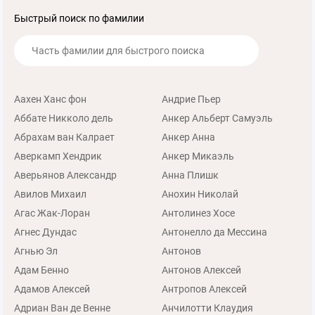
Быстрый поиск по фамилии
Аахен Ханс фон
Андрие Пьер
Аббате Никколо дель
Анкер Альберт Самуэль
Абрахам ван Калрает
Анкер Анна
Аверкамп Хендрик
Анкер Микаэль
Аверьянов Александр
Анна Плишк
Авилов Михаил
Анохин Николай
Агас Жак-Лоран
Антолинез Хосе
Агнес Дундас
Антонелло да Мессина
Агнью Эл
Антонов
Адам Бенно
Антонов Алексей
Адамов Алексей
Антропов Алексей
Адриан Ван де Венне
Анчилотти Клаудия