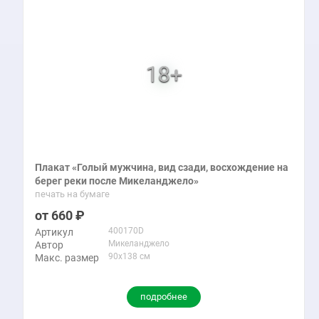
Плакат «Голый мужчина, вид сзади, восхождение на
берег реки после Микеланджело»
печать на бумаге
660
400170D
Артикул
Микеланджело
Автор
90x138 см
Макс. размер
подробнее