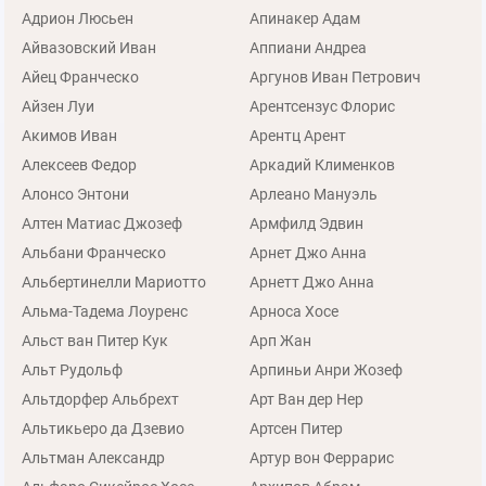
Адрион Люсьен
Апинакер Адам
Айвазовский Иван
Аппиани Андреа
Айец Франческо
Аргунов Иван Петрович
Айзен Луи
Арентсензус Флорис
Акимов Иван
Арентц Арент
Алексеев Федор
Аркадий Клименков
Алонсо Энтони
Арлеано Мануэль
Алтен Матиас Джозеф
Армфилд Эдвин
Альбани Франческо
Арнет Джо Анна
Альбертинелли Мариотто
Арнетт Джо Анна
Альма-Тадема Лоуренс
Арноса Хосе
Альст ван Питер Кук
Арп Жан
Альт Рудольф
Арпиньи Анри Жозеф
Альтдорфер Альбрехт
Арт Ван дер Нер
Альтикьеро да Дзевио
Артсен Питер
Альтман Александр
Артур вон Феррарис