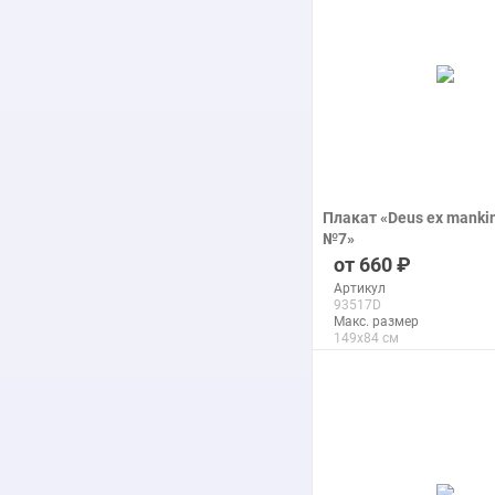
Плакат «Deus ex mankin
№7»
печать на бумаге
660
Артикул
93517D
Макс. размер
149x84 см
подробнее