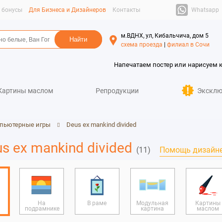
Whatsapp
и бонусы
Для Бизнеса и Дизайнеров
Контакты
м.ВДНХ, ул, Кибальчича, дом 5
схема проезда
|
филиал в Сочи
Напечатаем постер или нарисуем 
Картины маслом
Репродукции
Эксклю
пьютерные игры
Deus ex mankind divided
s ex mankind divided
(11)
Помощь дизайн
На
В раме
Модульная
Картины
подрамнике
картина
маслом