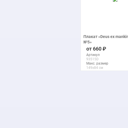
Плакат «Deus ex mankin
№5»
печать на бумаге
660
Артикул
93515D
Макс. размер
149x84 см
подробнее