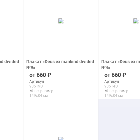
d divided
Плакат «Deus ex mankind divided
Плакат «Deus ex m
№9»
№4»
печать на бумаге
печать на бумаге
660
660
Артикул
Артикул
93519D
93514D
Макс. размер
Макс. размер
149x84 см
149x84 см
подробнее
подроб