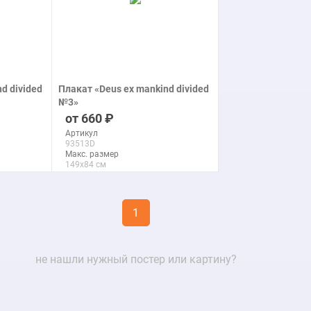
d divided
Плакат «Deus ex mankind divided
№3»
печать на бумаге
660
Артикул
93513D
Макс. размер
149x84 см
подробнее
1
не нашли нужный постер или картину?