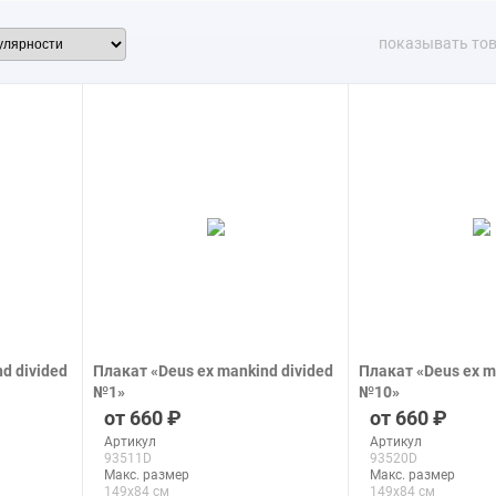
показывать то
d divided
Плакат «Deus ex mankind divided
Плакат «Deus ex m
№1»
№10»
печать на бумаге
печать на бумаге
660
660
Артикул
Артикул
93511D
93520D
Макс. размер
Макс. размер
149x84 см
149x84 см