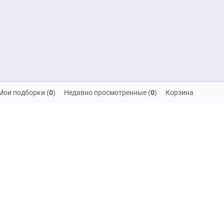
Мои подборки
(
0
)
Недавно просмотренные
(
0
)
Корзина
скидок и распродаж!
на обработку своих персональных данных
Компания
SALE
Решения для интерьера