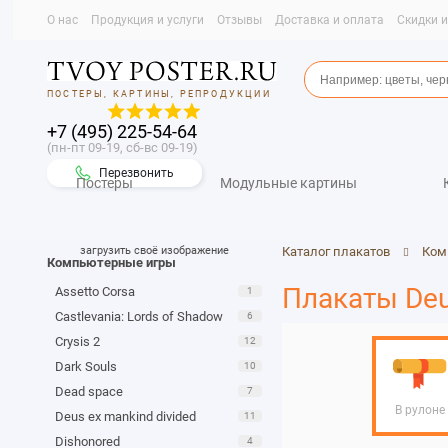
О нас
Продукция и услуги
Отзывы
Доставка и оплата
Скидки 
ПОСТЕРЫ, КАРТИНЫ, РЕПРОДУКЦИИ
+7 (495) 225-54-64
(пн-пт 09-19, сб-вс 09-19)
Перезвонить
Постеры
Модульные картины
загрузить своё изображение
Каталог плакатов
Ком
Компьютерные игры
Плакаты Deu
Assetto Corsa
1
Castlevania: Lords of Shadow
6
Crysis 2
12
Dark Souls
10
Dead space
7
В рулоне
Deus ex mankind divided
11
Dishonored
4