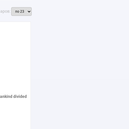
варов:
ankind divided