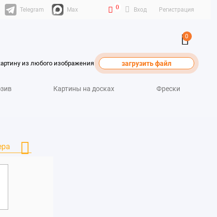
0
Telegram
Max
Вход
Регистрация
0
картину из любого изображения
загрузить файл
зив
Картины на досках
Фрески
ера