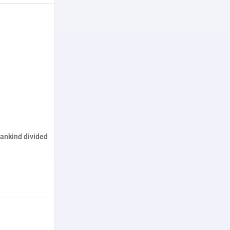
нее
ankind divided
нее