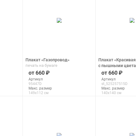
Плакат «Газопровод»
Плакат «Красивая
печать на бумаге
с пышными цвет
хризантемы и жу
660
660
печать на бумаге
Артикул
Артикул
95447D
st_525257515D
Макс. размер
Макс. размер
149x112 см
140x140 см
подробнее
подроб