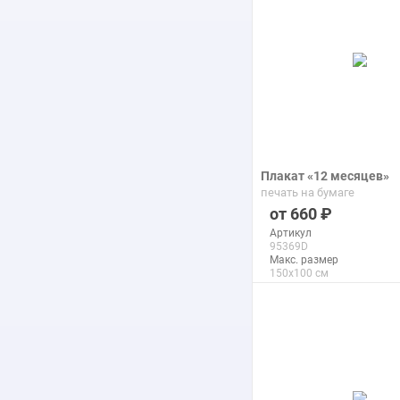
Плакат «12 месяцев»
печать на бумаге
660
Артикул
95369D
Макс. размер
150x100 см
подробнее