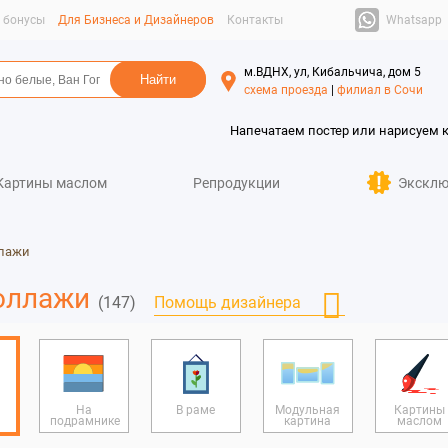
Whatsapp
и бонусы
Для Бизнеса и Дизайнеров
Контакты
м.ВДНХ, ул, Кибальчича, дом 5
схема проезда
|
филиал в Сочи
Напечатаем постер или нарисуем 
Картины маслом
Репродукции
Эксклю
лажи
оллажи
(147)
Помощь дизайнера
На
В раме
Модульная
Картины
подрамнике
картина
маслом