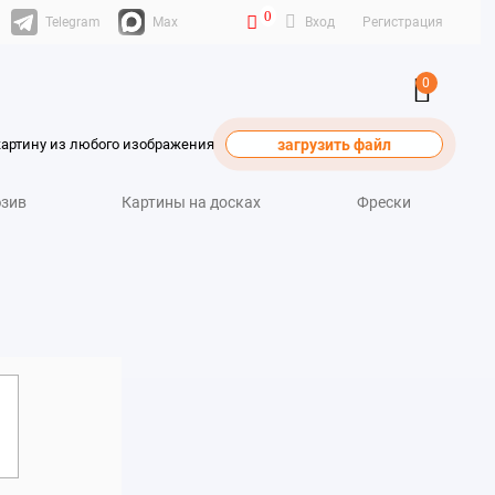
0
Telegram
Max
Вход
Регистрация
0
картину из любого изображения
загрузить файл
зив
Картины на досках
Фрески