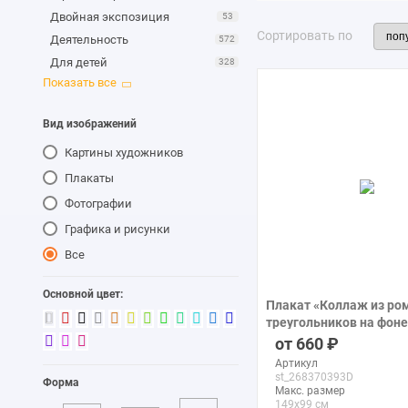
Двойная экспозиция
53
Сортировать по
Деятельность
572
Для детей
328
Животные
2K
Интерьеры
10
Вид изображений
Искусственный Интеллект
515
(ИИ)
Картины художников
Карты
77
Плакаты
Кино
19
Фотографии
Коллажи
147
Графика и рисунки
Комиксы
42
Все
Компьютерные игры
244
Контрасты
214
Основной цвет:
Космос
110
Плакат «Коллаж из ро
треугольников на фоне
Кухня
3K
бушующего моря»
660
Люди
7K
печать на бумаге
Артикул
Макро
105
st_268370393D
Форма
Макс. размер
Мебель
31
149x99 см