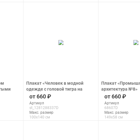
подробнее
подроб
ом
Плакат «Человек в модной
Плакат «Промыш
отыми
одежде с головой тигра на
архитектура №8»
светлом фоне стены»
печать на бумаге
660
660
печать на бумаге
Артикул
Артикул
st_1281288337D
68607D
Макс. размер
Макс. размер
100x140 см
149x58 см
подробнее
подроб