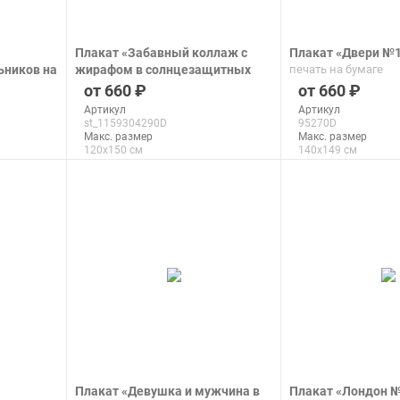
Плакат «Забавный коллаж с
Плакат «Двери №
ьников на
жирафом в солнцезащитных
печать на бумаге
туры»
очках, жующим жевательную
660
660
резинку, и надписью»
Артикул
Артикул
печать на бумаге
st_1159304290D
95270D
Макс. размер
Макс. размер
120x150 см
140x149 см
подробнее
подроб
Плакат «Девушка и мужчина в
Плакат «Лондон 