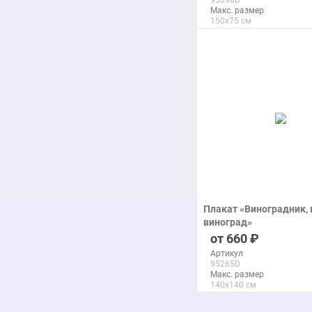
95398D
Макс. размер
150x75 см
подробнее
Плакат «Виноградник, 
виноград»
печать на бумаге
660
Артикул
95265D
Макс. размер
140x140 см