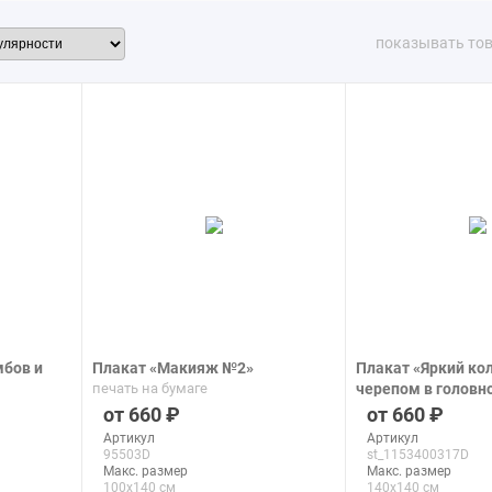
показывать то
мбов и
Плакат «Макияж №2»
Плакат «Яркий ко
печать на бумаге
черепом в головн
индейцев на тёмн
660
660
печать на бумаге
Артикул
Артикул
95503D
st_1153400317D
Макс. размер
Макс. размер
100x140 см
140x140 см