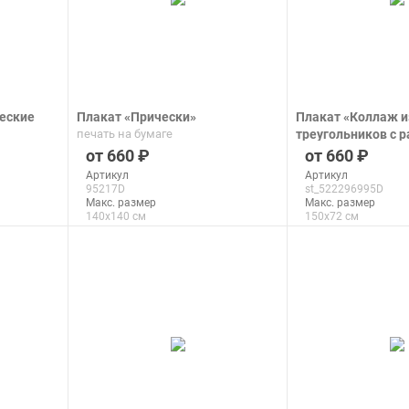
еские
Плакат «Прически»
Плакат «Коллаж и
печать на бумаге
треугольников с 
пёстрыми восточ
660
660
орнаментами»
Артикул
Артикул
печать на бумаге
95217D
st_522296995D
Макс. размер
Макс. размер
140x140 см
150x72 см
подробнее
подроб