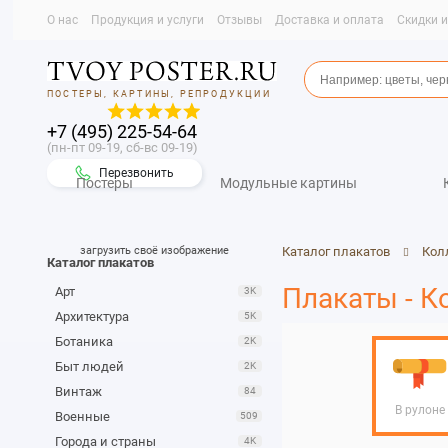
О нас
Продукция и услуги
Отзывы
Доставка и оплата
Скидки 
ПОСТЕРЫ, КАРТИНЫ, РЕПРОДУКЦИИ
+7 (495) 225-54-64
(пн-пт 09-19, сб-вс 09-19)
Перезвонить
Постеры
Модульные картины
загрузить своё изображение
Каталог плакатов
Кол
Каталог плакатов
Плакаты - К
Арт
3K
Архитектура
5K
Ботаника
2K
Быт людей
2K
Винтаж
84
В рулоне
Военные
509
Города и страны
4K