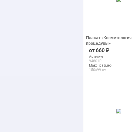
Плакат «Косметологич
процедуры»
печать на бумаге
660
Артикул
94801D
Макс. размер
150x99 см
подробнее