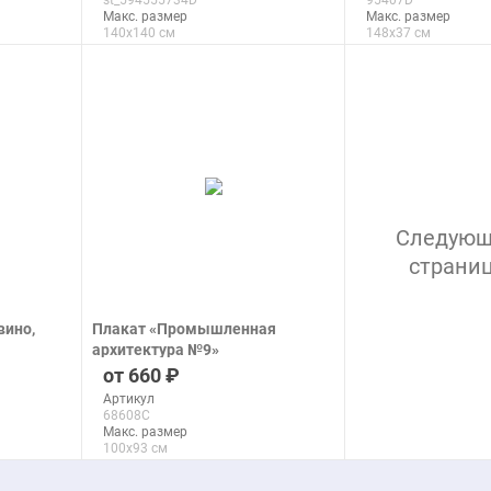
st_594555734D
95407D
печать на бумаге
Макс. размер
Макс. размер
140x140 см
148x37 см
подробнее
подроб
Следую
страни
вино,
Плакат «Промышленная
архитектура №9»
печать на бумаге
660
Артикул
68608C
Макс. размер
100x93 см