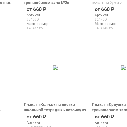
летних
тренажёрном зале №2»
печать на бумаге
зилии - в
печать на бумаге
660
660
тах
Артикул
Артикул
95409D
92170D
Макс. размер
Макс. размер
148x37 см
140x140 см
подробнее
подроб
Плакат «Коллаж на листке
Плакат «Девушка 
»
школьной тетради в клеточку из
тренажёрном зал
надписей, каракулей и
печать на бумаге
660
660
роликовых коньков с
Артикул
Артикул
крылышками»