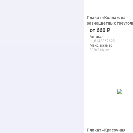
Плакат «Коллаж из
разноцветных треугол
фоне мраморной текс
660
печать на бумаге
Артикул
st_614336762D
Макс. размер
110x146 см
подробнее
Плакат «Красочная