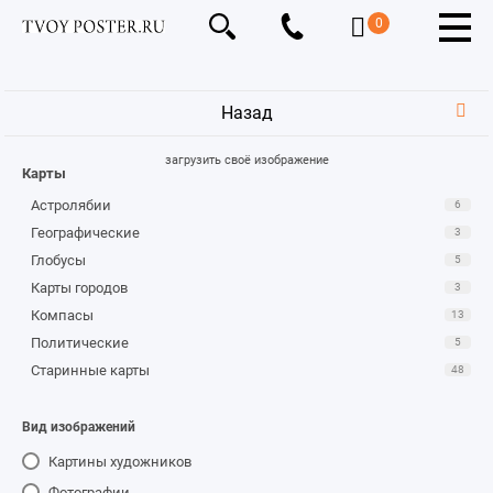
0
Назад
загрузить своё изображение
Карты
Астролябии
6
Географические
3
Глобусы
5
Карты городов
3
Компасы
13
Политические
5
Старинные карты
48
Вид изображений
Картины художников
Фотографии