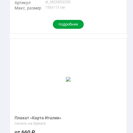
st_582585325D
Артикул
150x113 см
Макс. размер
подробнее
Плакат «Карта Италии»
печать на бумаге
660