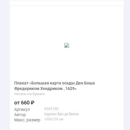
Плакат «Большая карта осады Ден Боша
Фредериком Хендриком , 1629»
печать на бумаге
660
434519D
Артикул
Адриан Ван де Венне
Автор
100x139 см
Макс. размер