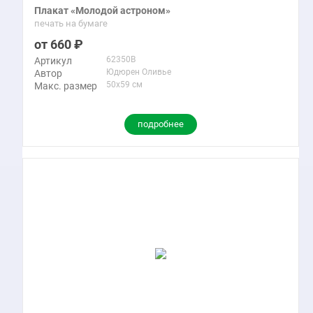
Плакат «Молодой астроном»
печать на бумаге
660
62350B
Артикул
Юдюрен Оливье
Автор
50x59 см
Макс. размер
подробнее