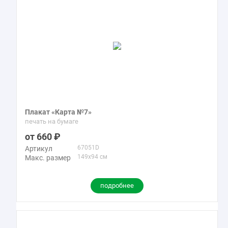
Плакат «Карта №7»
печать на бумаге
660
67051D
Артикул
149x94 см
Макс. размер
подробнее