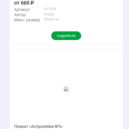
660
64164B
Артикул
Надар
Автор
59x43 см
Макс. размер
подробнее
Плакат «Астролябия №5»