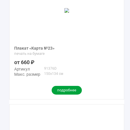
Плакат «Карта №23»
печать на бумаге
660
91376D
Артикул
150x134 см
Макс. размер
подробнее